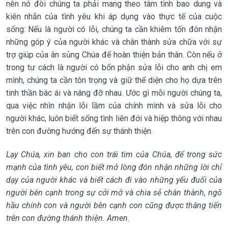
nên nó đòi chúng ta phải mang theo tâm tình bao dung và
kiên nhẫn của tình yêu khi áp dụng vào thực tế của cuộc
sống: Nếu là người có lỗi, chúng ta cần khiêm tốn đón nhận
những góp ý của người khác và chân thành sửa chữa với sự
trợ giúp của ân sủng Chúa để hoàn thiện bản thân. Còn nếu ở
trong tư cách là người có bổn phận sửa lỗi cho anh chị em
mình, chúng ta cần tôn trọng và giữ thể diện cho họ dựa trên
tinh thần bác ái và nâng đỡ nhau. Ước gì mỗi người chúng ta,
qua việc nhìn nhận lỗi lầm của chính mình và sửa lỗi cho
người khác, luôn biết sống tình liên đới và hiệp thông với nhau
trên con đường hướng đến sự thánh thiện.
Lạy Chúa, xin ban cho con trái tim của Chúa, để trong sức
mạnh của tình yêu, con biết mở lòng đón nhận những lời chỉ
dạy của người khác và biết cách đi vào những yếu đuối của
người bên cạnh trong sự cởi mở và chia sẻ chân thành, ngõ
hầu chính con và người bên cạnh con cũng được thăng tiến
trên con đường thánh thiện. Amen
.