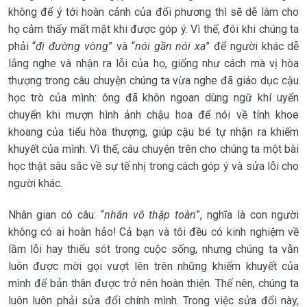
không để ý tới hoàn cảnh của đối phương thì sẽ dễ làm cho
họ cảm thấy mất mặt khi được góp ý. Vì thế, đôi khi chúng ta
phải “
đi đường vòng
” và “
nói gần nói xa
” để người khác dễ
lắng nghe và nhận ra lỗi của họ, giống như cách mà vị hòa
thượng trong câu chuyện chúng ta vừa nghe đã giáo dục cậu
học trò của mình: ông đã khôn ngoan dùng ngữ khí uyển
chuyển khi mượn hình ảnh chậu hoa để nói về tính khoe
khoang của tiểu hòa thượng, giúp cậu bé tự nhận ra khiếm
khuyết của mình. Vì thế, câu chuyện trên cho chúng ta một bài
học thật sâu sắc về sự tế nhị trong cách góp ý và sửa lỗi cho
người khác.
Nhân gian có câu: “
nhân vô thập toàn
”, nghĩa là con người
không có ai hoàn hảo! Cả bạn và tôi đều có kinh nghiệm về
lầm lỗi hay thiếu sót trong cuộc sống, nhưng chúng ta vẫn
luôn được mời gọi vượt lên trên những khiếm khuyết của
mình để bản thân được trở nên hoàn thiện. Thế nên, chúng ta
luôn luôn phải sửa đổi chính mình. Trong việc sửa đổi này,