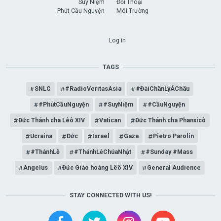
Suy Niệm
Đối Thoại
Phút Cầu Nguyện
Môi Trường
USER ACCOUNT MENU
Log in
TAGS
SNLC
#RadioVeritasAsia
#ĐàiChânLýÁChâu
#PhútCầuNguyện
#SuyNiệm
#CầuNguyện
Đức Thánh cha Lêô XIV
Vatican
Đức Thánh cha Phanxicô
Ucraina
Đức
Israel
Gaza
Pietro Parolin
#ThánhLễ
#ThánhLễChúaNhật
#Sunday #Mass
Angelus
Đức Giáo hoàng Lêô XIV
General Audience
STAY CONNECTED WITH US!