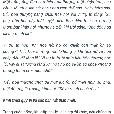
Một hôm, ông đưa cho tiểu hòa thượng một chậu hoa, bảo
cậu buổi tối quan sát chậu hoa xem thế nào. Ngày hôm sau,
tiểu hòa thượng nâng chậu hoa nói với vị trụ trì rằng: “Sư
phụ, bồn hoa này thật tuyệt diệu! Ban đêm hoa nở, hương
thơm bay khắp nơi, nhưng hễ đến khi trời sáng, từng đóa hoa
lại thu mình lại.”
Vị trụ trì nói: “Khi hoa nở, nó có khiến con thấy ồn ào
không?” Tiểu hòa thượng nói: “Không ạ, khi hoa nở và hoa
khép đều rất lặng lẽ.” Vị trụ trì từ bi nhìn tiểu hòa thượng nói:
“Ồ, vậy à! Ta tưởng rằng khi hoa nở nó sẽ ồn ào khoe khoang
hương thơm của mình chứ!”
Tiểu hòa thượng chột dạ một lúc rồi hổ thẹn nhìn sư phụ,
mặt đỏ ửng lên, cung kính nói: “Đệ tử minh bạch rồi ạ”.
Kính thưa quý vị và các bạn rất thân mến,
Trong cuộc sống, khi gặp sai lỗi của người khác, nếu chúng ta