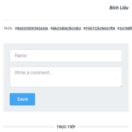
Bích Liễu
TAGS
RADIOVERITASASIA
ĐÀICHÂNLÝÁCHÂU
PHÚTCẦUNGUYỆN
SUYNIỆ
TRỰC TIẾP