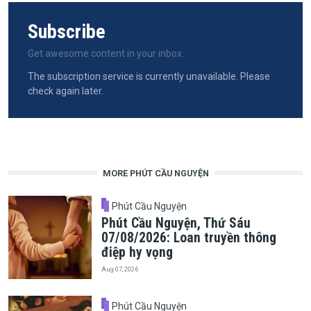
Subscribe
Get awesome content in your inbox.
The subscription service is currently unavailable. Please
check again later.
MORE PHÚT CẦU NGUYỆN
Phút Cầu Nguyện
Phút Cầu Nguyện, Thứ Sáu
07/08/2026: Loan truyền thông
điệp hy vọng
Aug 07, 2026
Phút Cầu Nguyện