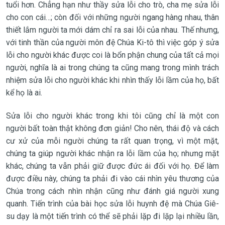
tuổi hơn. Chẳng hạn như thầy sửa lỗi cho trò, cha mẹ sửa lỗi
cho con cái…; còn đối với những người ngang hàng nhau, thân
thiết lắm người ta mới dám chỉ ra sai lỗi của nhau. Thế nhưng,
với tinh thần của người môn đệ Chúa Ki-tô thì việc góp ý sửa
lỗi cho người khác được coi là bổn phận chung của tất cả mọi
người, nghĩa là ai trong chúng ta cũng mang trong mình trách
nhiệm sửa lỗi cho người khác khi nhìn thấy lỗi lầm của họ, bất
kể họ là ai.
Sửa lỗi cho người khác trong khi tôi cũng chỉ là một con
người bất toàn thật không đơn giản! Cho nên, thái độ và cách
cư xử của mỗi người chúng ta rất quan trọng, vì một mặt,
chúng ta giúp người khác nhận ra lỗi lầm của họ; nhưng mặt
khác, chúng ta vẫn phải giữ được đức ái đối với họ. Để làm
được điều này, chúng ta phải đi vào cái nhìn yêu thương của
Chúa trong cách nhìn nhận cũng như đánh giá người xung
quanh. Tiến trình của bài học sửa lỗi huynh đệ mà Chúa Giê-
su dạy là một tiến trình có thể sẽ phải lặp đi lặp lại nhiều lần,