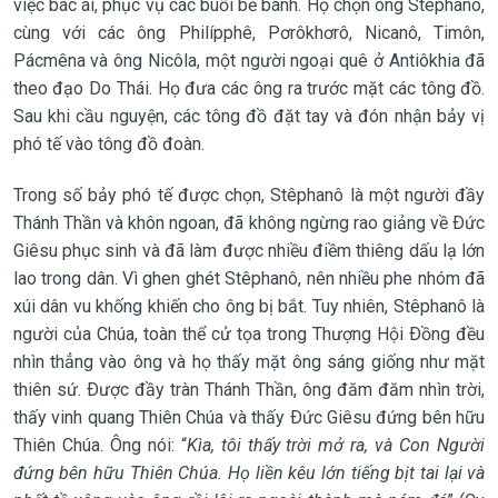
việc bác ái, phục vụ các buổi bẻ bánh. Họ chọn ông Stêphanô,
cùng với các ông Philípphê, Pơrôkhơrô, Nicanô, Timôn,
Pácmêna và ông Nicôla, một người ngoại quê ở Antiôkhia đã
theo đạo Do Thái. Họ đưa các ông ra trước mặt các tông đồ.
Sau khi cầu nguyện, các tông đồ đặt tay và đón nhận bảy vị
phó tế vào tông đồ đoàn.
Trong số bảy phó tế được chọn, Stêphanô là một người đầy
Thánh Thần và khôn ngoan, đã không ngừng rao giảng về Ðức
Giêsu phục sinh và đã làm được nhiều điềm thiêng dấu lạ lớn
lao trong dân. Vì ghen ghét Stêphanô, nên nhiều phe nhóm đã
xúi dân vu khống khiến cho ông bị bắt. Tuy nhiên, Stêphanô là
người của Chúa, toàn thể cử tọa trong Thượng Hội Ðồng đều
nhìn thẳng vào ông và họ thấy mặt ông sáng giống như mặt
thiên sứ. Ðược đầy tràn Thánh Thần, ông đăm đăm nhìn trời,
thấy vinh quang Thiên Chúa và thấy Ðức Giêsu đứng bên hữu
Thiên Chúa. Ông nói: “
Kìa, tôi thấy trời mở ra, và Con Người
đứng bên hữu Thiên Chúa. Họ liền kêu lớn tiếng bịt tai lại và