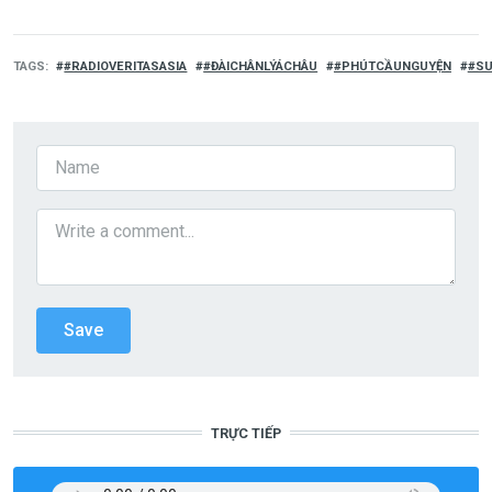
TAGS
#RADIOVERITASASIA
#ĐÀICHÂNLÝÁCHÂU
#PHÚTCẦUNGUYỆN
#SU
TRỰC TIẾP