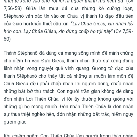
nhất tề xông vào ông rồi lôi ra ngoài thành mà ném đá
” (Cv
7,56-58). Giữa làn mưa đá của những kẻ cuồng loạn,
Stêphanô vẫn xác tín vào ơn Chúa, vị thánh tử đạo đầu tiên
của Giáo hội khẩn thiết cầu xin: “
Lạy Chúa Giêsu, xin nhận lấy
hồn con. Lạy Chúa Giêsu, xin đừng chấp họ tội này
” (Cv 7,59-
60).
Thánh Stêphanô đã dùng cả mạng sống mình để minh chứng
cho niềm tin vào Đức Giêsu, thánh nhân thực sự xứng đáng
lãnh nhận vòng nguyệt quế vinh quang. Gương tử đạo của
thánh Stêphanô cho thấy tất cả những ai muốn làm môn đệ
Chúa Giêsu đều phải chấp nhận lội ngược dòng, chấp nhận
những bắt bớ thử thách. Con người trần gian không dễ dàng
đón nhận Lời Thiên Chúa, vì lời ấy thường không giống với
những gì họ mong muốn. Đón nhận Thiên Chúa là đón nhận
sự thua thiệt nghèo hèn, đón nhận những bất trắc, hiểm nguy
gươm giáo.
Khi chiêm ngắm Con Thiên Chúa làm người trong thân phận