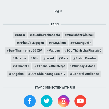
USER ACCOUNT MENU
Log in
TAGS
SNLC
#RadioVeritasAsia
#ĐàiChânLýÁChâu
#PhútCầuNguyện
#SuyNiệm
#CầuNguyện
Đức Thánh cha Lêô XIV
Vatican
Đức Thánh cha Phanxicô
Ucraina
Đức
Israel
Gaza
Pietro Parolin
#ThánhLễ
#ThánhLễChúaNhật
#Sunday #Mass
Angelus
Đức Giáo hoàng Lêô XIV
General Audience
STAY CONNECTED WITH US!