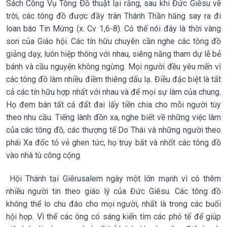
Sách Công Vụ Tông Ðồ thuật lại rằng, sau khi Đức Giêsu về
trời, các tông đồ được đầy tràn Thánh Thần hăng say ra đi
loan báo Tin Mừng (x. Cv 1,6-8). Có thể nói đây là thời vàng
son của Giáo hội. Các tín hữu chuyên cần nghe các tông đồ
giảng dạy, luôn hiệp thông với nhau, siêng năng tham dự lễ bẻ
bánh và cầu nguyện không ngừng. Mọi người đều yêu mến vì
các tông đồ làm nhiều điềm thiêng dấu lạ. Điều đặc biệt là tất
cả các tín hữu hợp nhất với nhau và để mọi sự làm của chung.
Họ đem bán tất cả đất đai lấy tiền chia cho mỗi người tùy
theo nhu cầu. Tiếng lành đồn xa, nghe biết về những việc làm
của các tông đồ, các thượng tế Do Thái và những người theo
phái Xa đốc tỏ vẻ ghen tức, họ truy bắt và nhốt các tông đồ
vào nhà tù công cộng.
Hội Thánh tại Giêrusalem ngày một lớn mạnh vì có thêm
nhiều người tin theo giáo lý của Đức Giêsu. Các tông đồ
không thể lo chu đáo cho mọi người, nhất là trong các buổi
hội họp. Vì thế các ông có sáng kiến tìm các phó tế để giúp