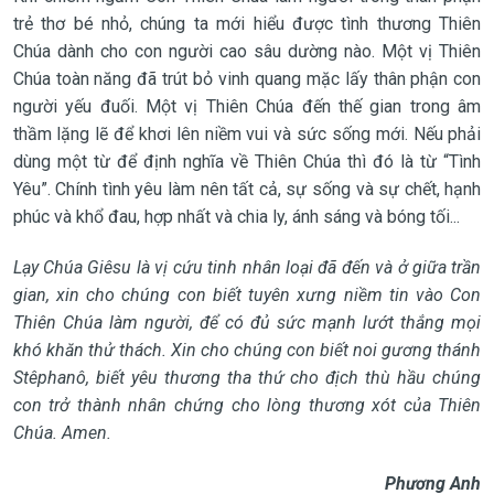
trẻ thơ bé nhỏ, chúng ta mới hiểu được tình thương Thiên
Chúa dành cho con người cao sâu dường nào. Một vị Thiên
Chúa toàn năng đã trút bỏ vinh quang mặc lấy thân phận con
người yếu đuối. Một vị Thiên Chúa đến thế gian trong âm
thầm lặng lẽ để khơi lên niềm vui và sức sống mới. Nếu phải
dùng một từ để định nghĩa về Thiên Chúa thì đó là từ “Tình
Yêu”. Chính tình yêu làm nên tất cả, sự sống và sự chết, hạnh
phúc và khổ đau, hợp nhất và chia ly, ánh sáng và bóng tối...
Lạy Chúa Giêsu là vị cứu tinh nhân loại đã đến và ở giữa trần
gian, xin cho chúng con biết tuyên xưng niềm tin vào Con
Thiên Chúa làm người, để có đủ sức mạnh lướt thắng mọi
khó khăn thử thách. Xin cho chúng con biết noi gương thánh
Stêphanô, biết yêu thương tha thứ cho địch thù hầu chúng
con trở thành nhân chứng cho lòng thương xót của Thiên
Chúa. Amen.
Phương Anh