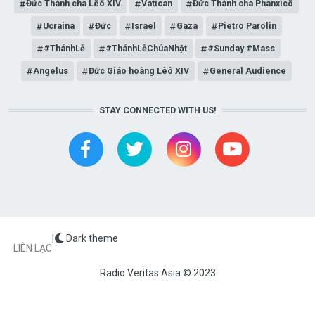
Đức Thánh cha Lêô XIV
Vatican
Đức Thánh cha Phanxicô
Ucraina
Đức
Israel
Gaza
Pietro Parolin
#ThánhLễ
#ThánhLễChúaNhật
#Sunday #Mass
Angelus
Đức Giáo hoàng Lêô XIV
General Audience
STAY CONNECTED WITH US!
|
Dark theme
FOOTER
LIÊN LẠC
Radio Veritas Asia © 2023