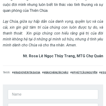
cuộc đời mình
nhưng luôn biết
tín thác vào
tình thương và sự
quan phòng của
Thiên Chúa.
Lạy Chúa,
giữa
sự hấp dẫn
của danh vọng
, quyền lực và
của
cải, xin gìn giữ
tâm trí của
chúng con luôn được tự do,
và
thanh thoát.
Xin giúp chúng con hiểu rằng giá trị của đời
mình không hệ tại ở những gì mình sở hữu, nhưng ở tình yêu
mình dành cho Chúa và cho tha nhân.
Amen.
Nt. Rosa Lê Ngọc Thùy Trang, MTG Chợ Quán
TAGS
#RADIOVERITASASIA
#ĐÀICHÂNLÝÁCHÂU
#PHÚTCẦUNGUYỆN
#SU