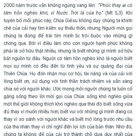
2000 năm trước
vẫn không ngừng vang lên:
“
Phúc thay ai có
tâm hồn nghèo khó, vì Nước Trời là của họ
”
(Mt 5,3)
. Khi
tuyên bố mối phúc này, Chúa Giêsu
không
dạy
chúng ta khinh
chê của cải hay tìm kiếm sự thiếu thốn
, nhưng Người mời gọi
chúng ta đừng để trái tim mình bị trói buộc vào những gì
chóng qua
. Bởi vì
điều làm cho con người hạnh phúc không
phải là sở hữu thật nhiều, nhưng là biết
những gì mình sở hữu
bắt nguồn từ đâu.
Người có tâm hồn nghèo khó là người biết
mọi sự mình có đều
đến từ tình yêu và sự quảng đại của
Thiên Chúa
. Họ đón nhận
mọi cơ hội, tài năng và của cải
với
lòng biết ơn, sử dụng với tinh thần trách nhiệm và sẵn sàng
chia sẻ với người khác.
Ước mong mỗi người chúng ta luôn cố
gắng sống theo lời mời gọi của Chúa: s
ống khó nghèo giữa
một thế giới không thích khó nghèo
qua thái độ
biết sống vừa
đủ thay vì muốn nhiều hơn; biết vui với những gì mình đang có
thay vì so sánh
với người khác và
biết mở lòng trước nhu cầu
của
tha nhân
thay vì chỉ nghĩ đến
lợi ích của
bản thân.
Nhờ đó,
chúng ta
không để của cải trở thành chỗ dựa duy nhất của