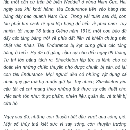
lập một căn cứ trên bờ biển Weddell ở vùng Nam Cực. Hai
ngày sau khi khởi hành, tàu Endurance tiến vào hàng rào
băng dày bao quanh Nam Cực. Trong vài tuần sau đó, con
tàu phải tìm cách rẽ qua lớp băng để tiến về phía nam. Tuy
nhiên, tới ngày 18 tháng Giêng năm 1915, một cơn bão đã
đẩy các tảng băng trôi về phía đất liền và khiến chúng nén
chặt vào nhau.
Tàu Endurance bị kẹt cứng giữa các tảng
băng ở biển. Họ đã cố gắng cầm cự cho đến ngày 09 tháng
Tư thì lớp băng tách ra. Shackleton lập tức ra lệnh cho cả
đoàn lên những chiếc thuyền nhỏ được chuẩn bị sẵn, bỏ lại
con tàu Endurance. Mọi người đều có những vật dụng cá
nhân quý giá mà họ muốn giữ lại. Tuy nhiên, Shackleton yêu
cầu tất cả chỉ mang theo những thứ thực sự cần thiết cho
việc sinh tồn như: thực phẩm, nhiên liệu, quần áo, và thiết bị
cứu hộ.
Ngay sau đó, những con thuyền bắt đầu vượt qua sóng gió.
Một số thủy thủ kiệt sức vì say sóng, còn thuyền trưởng