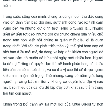
hiểm.
Trong cuộc sống của mình, chúng ta cũng muốn thủ đắc
công
việc
ổn định
, tiền bạc
dồi dào
,
sự
thành công
rực rỡ
,
tình cảm
vững bền và
những dự định
tươi sáng ở
tương lai
…
Những
điều ấy
đều tốt đẹp, n
hưng đôi khi chúng chiếm quá nhiều chỗ
trong tâm hồn, đến nỗi chúng ta quên mất điều gì là quan
trọng nhất.
Với tốc độ phát triển thần kỳ, t
hế giới hôm nay
có
biết bao điều mới mẻ, đa dạng và hấp dẫn khiến con người dễ
rơi vào cám dỗ muốn sở hữu mỗi ngày một
nhiều hơn. Người
ta dễ nghĩ rằng có
quyền lực
thì sẽ hạnh phúc hơn, có nhiều
tiền của
thì sẽ an toàn hơn,
và
có
địa vị cao
thì sẽ được người
khác nhìn nhận
, nể trọng.
Thế nhưng, càng cố nắm giữ, lòng
người lại càng bất an. Bởi vì không có
quyền lực, địa vị nào
hay bao nhiêu
của cải
đủ để lấp đầy cơn khát sâu thẳm trong
trái tim con người.
Chính trong bối cảnh ấy, lời mời gọi
của Chúa Giêsu từ hơn