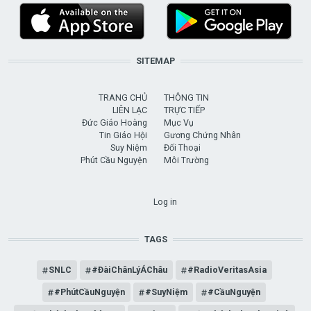
SITEMAP
TRANG CHỦ
THÔNG TIN
LIÊN LẠC
TRỰC TIẾP
Đức Giáo Hoàng
Mục Vụ
Tin Giáo Hội
Gương Chứng Nhân
Suy Niệm
Đối Thoại
Phút Cầu Nguyện
Môi Trường
USER ACCOUNT MENU
Log in
TAGS
SNLC
#ĐàiChânLýÁChâu
#RadioVeritasAsia
#PhútCầuNguyện
#SuyNiệm
#CầuNguyện