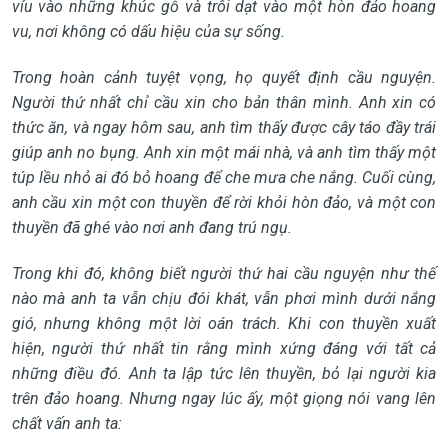
víu vào những khúc gỗ và trôi dạt vào một hòn đảo hoang
vu, nơi không có dấu hiệu của sự sống.
Trong hoàn cảnh tuyệt vọng, họ quyết định cầu nguyện.
Người thứ nhất chỉ cầu xin cho bản thân mình. Anh xin có
thức ăn, và ngay hôm sau, anh tìm thấy được cây táo đầy trái
giúp anh no bụng. Anh xin một mái nhà, và anh tìm thấy một
túp lều nhỏ ai đó bỏ hoang để che mưa che nắng. Cuối cùng,
anh cầu xin một con thuyền để rời khỏi hòn đảo, và một con
thuyền đã ghé vào nơi anh đang trú ngụ.
Trong khi đó, không biết người thứ hai cầu nguyện như thế
nào mà anh ta vẫn chịu đói khát, vẫn phơi mình dưới nắng
gió, nhưng không một lời oán trách. Khi con thuyền xuất
hiện, người thứ nhất tin rằng mình xứng đáng với tất cả
những điều đó. Anh ta lập tức lên thuyền, bỏ lại người kia
trên đảo hoang. Nhưng ngay lúc ấy, một giọng nói vang lên
chất vấn anh ta: