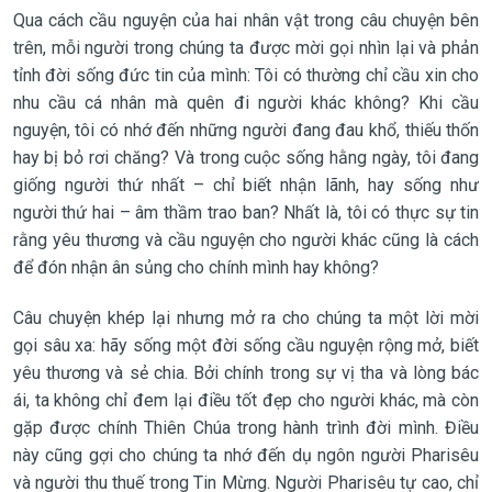
Qua cách cầu nguyện của hai nhân vật trong câu chuyện bên
trên, mỗi người trong chúng ta được mời gọi nhìn lại và phản
tỉnh đời sống đức tin của mình: Tôi có thường chỉ cầu xin cho
nhu cầu cá nhân mà quên đi người khác không? Khi cầu
nguyện, tôi có nhớ đến những người đang đau khổ, thiếu thốn
hay bị bỏ rơi chăng? Và trong cuộc sống hằng ngày, tôi đang
giống người thứ nhất – chỉ biết nhận lãnh, hay sống như
người thứ hai – âm thầm trao ban? Nhất là, tôi có thực sự tin
rằng yêu thương và cầu nguyện cho người khác cũng là cách
để đón nhận ân sủng cho chính mình hay không?
Câu chuyện khép lại nhưng mở ra cho chúng ta một lời mời
gọi sâu xa: hãy sống một đời sống cầu nguyện rộng mở, biết
yêu thương và sẻ chia. Bởi chính trong sự vị tha và lòng bác
ái, ta không chỉ đem lại điều tốt đẹp cho người khác, mà còn
gặp được chính Thiên Chúa trong hành trình đời mình. Điều
này cũng gợi cho chúng ta nhớ đến dụ ngôn người Pharisêu
và người thu thuế trong Tin Mừng. Người Pharisêu tự cao, chỉ