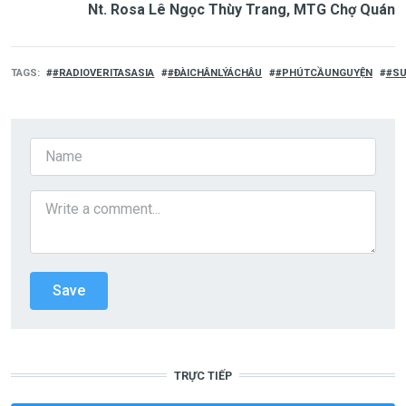
Nt. Rosa Lê Ngọc Thùy Trang, MTG Chợ Quán
TAGS
#RADIOVERITASASIA
#ĐÀICHÂNLÝÁCHÂU
#PHÚTCẦUNGUYỆN
#SU
TRỰC TIẾP