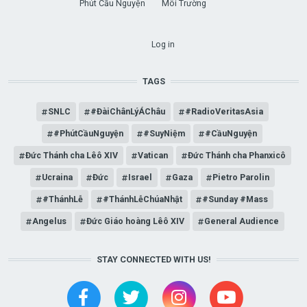
Phút Cầu Nguyện
Môi Trường
USER ACCOUNT MENU
Log in
TAGS
SNLC
#ĐàiChânLýÁChâu
#RadioVeritasAsia
#PhútCầuNguyện
#SuyNiệm
#CầuNguyện
Đức Thánh cha Lêô XIV
Vatican
Đức Thánh cha Phanxicô
Ucraina
Đức
Israel
Gaza
Pietro Parolin
#ThánhLễ
#ThánhLễChúaNhật
#Sunday #Mass
Angelus
Đức Giáo hoàng Lêô XIV
General Audience
STAY CONNECTED WITH US!