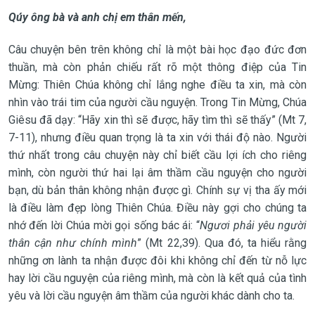
Qúy ông bà và anh chị em thân mến,
Câu chuyện bên trên không chỉ là một bài học đạo đức đơn
thuần, mà còn phản chiếu rất rõ một thông điệp của Tin
Mừng: Thiên Chúa không chỉ lắng nghe điều ta xin, mà còn
nhìn vào trái tim của người cầu nguyện. Trong Tin Mừng, Chúa
Giêsu đã dạy: “Hãy xin thì sẽ được, hãy tìm thì sẽ thấy” (Mt 7,
7-11), nhưng điều quan trọng là ta xin với thái độ nào. Người
thứ nhất trong câu chuyện này chỉ biết cầu lợi ích cho riêng
mình, còn người thứ hai lại âm thầm cầu nguyện cho người
bạn, dù bản thân không nhận được gì. Chính sự vị tha ấy mới
là điều làm đẹp lòng Thiên Chúa. Điều này gợi cho chúng ta
nhớ đến lời Chúa mời gọi sống bác ái: “
Ngươi phải yêu người
thân cận như chính mình
” (Mt 22,39). Qua đó, ta hiểu rằng
những ơn lành ta nhận được đôi khi không chỉ đến từ nỗ lực
hay lời cầu nguyện của riêng mình, mà còn là kết quả của tình
yêu và lời cầu nguyện âm thầm của người khác dành cho ta.