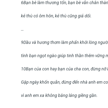
6
Bạn bè làm thương tổn, bạn bè vẫn chân thàn
kẻ thù có ôm hôn, kẻ thù cũng giả dối.
…
9
Dầu và hương thơm làm phấn khởi lòng người
tình bạn ngọt ngào giúp tinh thần thêm vững 
10
Bạn của con hay bạn của cha con, đừng nỡ b
Gặp ngày khốn quẫn, đừng đến nhà anh em co
vì anh em xa không bằng láng giềng gần.