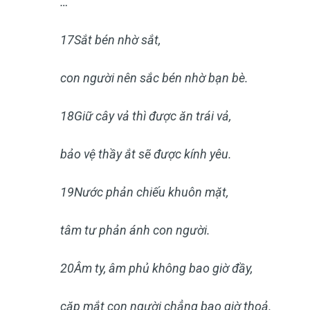
…
17
Sắt bén nhờ sắt,
con người nên sắc bén nhờ bạn bè.
18
Giữ cây vả thì được ăn trái vả,
bảo vệ thầy ắt sẽ được kính yêu.
19
Nước phản chiếu khuôn mặt,
tâm tư phản ánh con người.
20
Âm ty, âm phủ không bao giờ đầy,
cặp mắt con người chẳng bao giờ thoả.