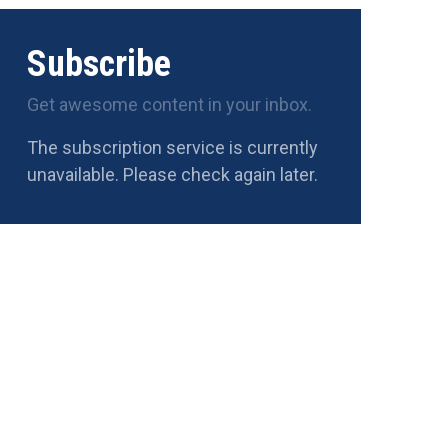
Subscribe
Get awesome content in your inbox.
The subscription service is currently
unavailable. Please check again later.