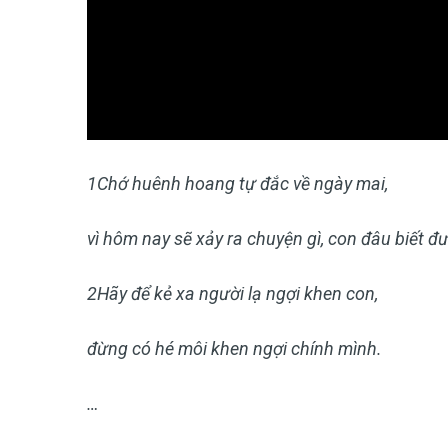
1
Chớ huênh hoang tự đắc về ngày mai,
vì hôm nay sẽ xảy ra chuyện gì, con đâu biết đ
2
Hãy để kẻ xa người lạ ngợi khen con,
đừng có hé môi khen ngợi chính mình.
…