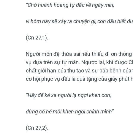
“Chớ huênh hoang tự đắc về ngày mai,
vì hôm nay sẽ xảy ra chuyện gì, con đâu biết đ
(Cn 27,1).
Người môn đệ thừa sai nếu thiếu đi ơn thông
vụ dựa trên sự tự mãn. Ngược lại, khi được C
chất giới hạn của thụ tạo và sự bấp bênh của 
cơ hội phục vụ đều là quà tặng của giây phút h
“Hãy để kẻ xa người lạ ngợi khen con,
đừng có hé môi khen ngợi chính mình”
(Cn 27,2).