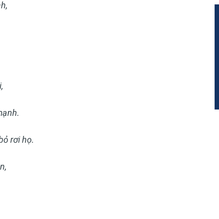
h,
,
mạnh.
ỏ rơi họ.
n,