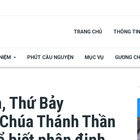
TRANG CHỦ
THÔNG TI
NIỆM
PHÚT CẦU NGUYỆN
MỤC VỤ
GƯƠNG C
, Thứ Bảy
 Chúa Thánh Thần
 biết phân định