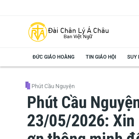
Skip to main content
ĐỨC GIÁO HOÀNG
TIN GIÁO HỘI
SUY 
Phút Cầu Nguyện
Phút Cầu Nguyện
23/05/2026: Xin
ơn thông minh để