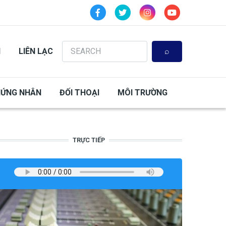
Search
N
LIÊN LẠC
HỨNG NHÂN
ĐỐI THOẠI
MÔI TRƯỜNG
TRỰC TIẾP