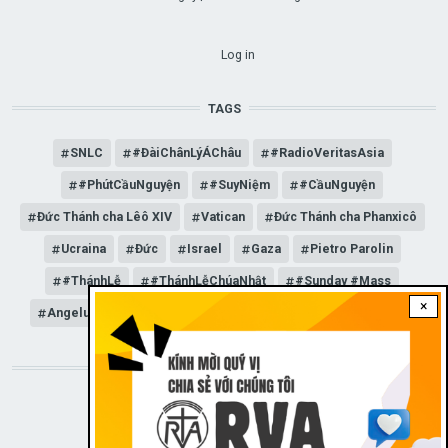
USER ACCOUNT MENU
Log in
TAGS
SNLC
#ĐàiChânLýÁChâu
#RadioVeritasAsia
#PhútCầuNguyện
#SuyNiệm
#CầuNguyện
Đức Thánh cha Lêô XIV
Vatican
Đức Thánh cha Phanxicô
Ucraina
Đức
Israel
Gaza
Pietro Parolin
#ThánhLễ
#ThánhLễChúaNhật
#Sunday #Mass
×
Angelus
Đức Giáo hoàng Lêô XIV
General Audience
STAY CONNECTED WITH US!