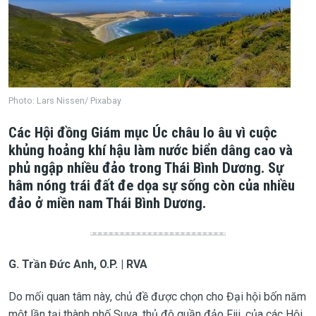
Photo: Lars Nissen/ Pixabay
Các Hội đồng Giám mục Úc châu lo âu vì cuộc
khủng hoảng khí hậu làm nước biển dâng cao và
phủ ngập nhiều đảo trong Thái Bình Dương. Sự
hâm nóng trái đất đe dọa sự sống còn của nhiều
đảo ở miền nam Thái Bình Dương.
G. Trần Đức Anh, O.P. | RVA
Do mối quan tâm này, chủ đề được chọn cho Đại hội bốn năm
một lần tại thành phố Suva, thủ đô quần đảo Fiji, của các Hội