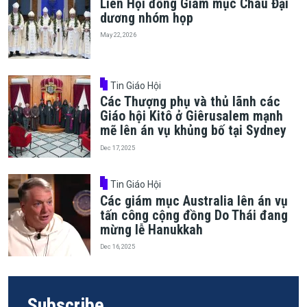
Liên Hội đồng Giám mục Châu Đại
dương nhóm họp
May 22, 2026
Tin Giáo Hội
Các Thượng phụ và thủ lãnh các
Giáo hội Kitô ở Giêrusalem mạnh
mẽ lên án vụ khủng bố tại Sydney
Dec 17, 2025
Tin Giáo Hội
Các giám mục Australia lên án vụ
tấn công cộng đồng Do Thái đang
mừng lễ Hanukkah
Dec 16, 2025
Subscribe