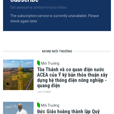
Get awesome content in your inbox.
The subscription service is currently unavailable. Please
check again later.
MORE MÔI TRƯỜNG
Môi Trường
Tòa Thánh và cơ quan điện nước
ACEA của Ý ký bản thỏa thuận xây
dựng hệ thống điện nông nghiệp -
quang điện
Jun 17, 2026
Môi Trường
Đức Giáo hoàng thành lập Quỹ