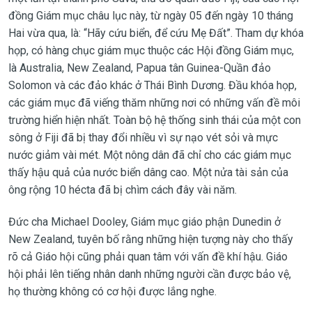
đồng Giám mục châu lục này, từ ngày 05 đến ngày 10 tháng
Hai vừa qua, là: “Hãy cứu biển, để cứu Mẹ Đất”. Tham dự khóa
họp, có hàng chục giám mục thuộc các Hội đồng Giám mục,
là Australia, New Zealand, Papua tân Guinea-Quần đảo
Solomon và các đảo khác ở Thái Bình Dương. Đầu khóa họp,
các giám mục đã viếng thăm những nơi có những vấn đề môi
trường hiển hiện nhất. Toàn bộ hệ thống sinh thái của một con
sông ở Fiji đã bị thay đổi nhiều vì sự nạo vét sỏi và mực
nước giảm vài mét. Một nông dân đã chỉ cho các giám mục
thấy hậu quả của nước biển dâng cao. Một nửa tài sản của
ông rộng 10 hécta đã bị chìm cách đây vài năm.
Đức cha Michael Dooley, Giám mục giáo phận Dunedin ở
New Zealand, tuyên bố rằng những hiện tượng này cho thấy
rõ cả Giáo hội cũng phải quan tâm với vấn đề khí hậu. Giáo
hội phải lên tiếng nhân danh những người cần được bảo vệ,
họ thường không có cơ hội được lắng nghe.