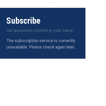
Subscribe
Get awesome content in your inbox.
The subscription service is currently
unavailable. Please check again later.