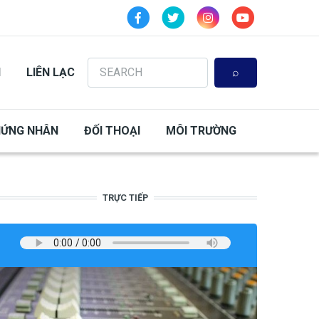
Search
N
LIÊN LẠC
HỨNG NHÂN
ĐỐI THOẠI
MÔI TRƯỜNG
TRỰC TIẾP