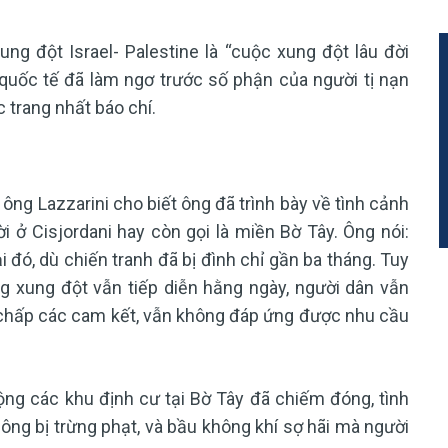
ung đột Israel- Palestine là “cuộc xung đột lâu đời
 quốc tế đã làm ngơ trước số phận của người tị nạn
c trang nhất báo chí.
ông Lazzarini cho biết ông đã trình bày về tình cảnh
 ở Cisjordani hay còn gọi là miền Bờ Tây. Ông nói:
i đó, dù chiến tranh đã bị đình chỉ gần ba tháng. Tuy
ng xung đột vẫn tiếp diễn hằng ngày, người dân vẫn
ất chấp các cam kết, vẫn không đáp ứng được nhu cầu
ộng các khu định cư tại Bờ Tây đã chiếm đóng, tình
ng bị trừng phạt, và bầu không khí sợ hãi mà người