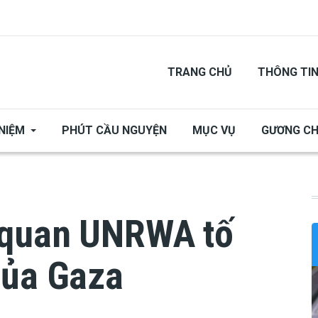
TRANG CHỦ
THÔNG TI
NIỆM
PHÚT CẦU NGUYỆN
MỤC VỤ
GƯƠNG C
 quan UNRWA tố
của Gaza