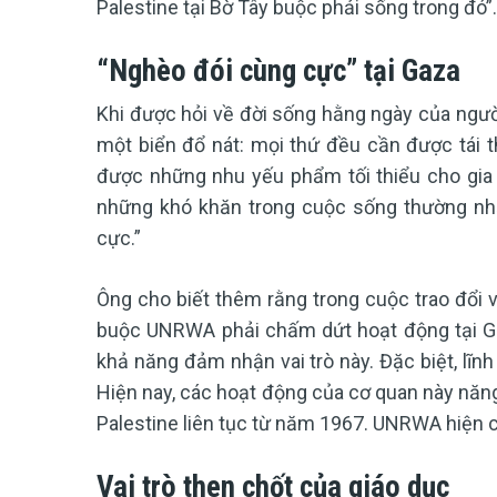
Palestine tại Bờ Tây buộc phải sống trong đó”.
“Nghèo đói cùng cực” tại Gaza
Khi được hỏi về đời sống hằng ngày của người 
một biển đổ nát: mọi thứ đều cần được tái t
được những nhu yếu phẩm tối thiểu cho gia
những khó khăn trong cuộc sống thường nhậ
cực.”
Ông cho biết thêm rằng trong cuộc trao đổi 
buộc UNRWA phải chấm dứt hoạt động tại Ga
khả năng đảm nhận vai trò này. Đặc biệt, lĩn
Hiện nay, các hoạt động của cơ quan này năn
Palestine liên tục từ năm 1967. UNRWA hiện c
Vai trò then chốt của giáo dục