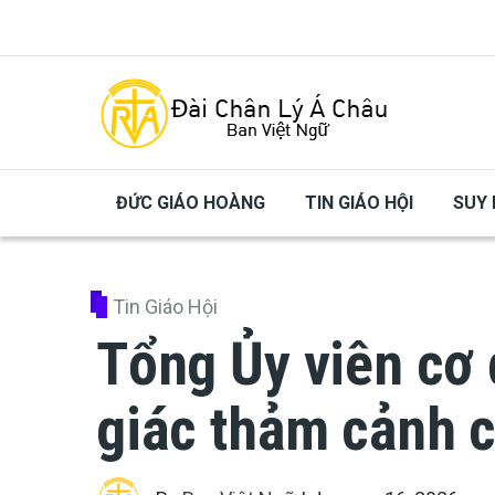
Skip to main content
ĐỨC GIÁO HOÀNG
TIN GIÁO HỘI
SUY 
Tin Giáo Hội
Tổng Ủy viên cơ
giác thảm cảnh 