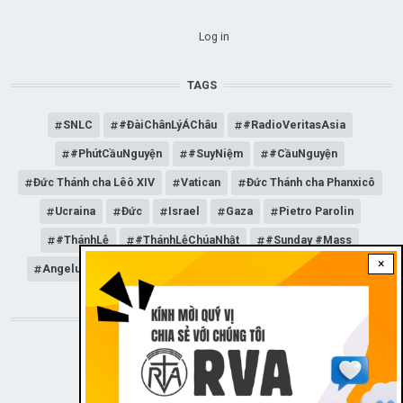
USER ACCOUNT MENU
Log in
TAGS
SNLC
#ĐàiChânLýÁChâu
#RadioVeritasAsia
#PhútCầuNguyện
#SuyNiệm
#CầuNguyện
Đức Thánh cha Lêô XIV
Vatican
Đức Thánh cha Phanxicô
Ucraina
Đức
Israel
Gaza
Pietro Parolin
#ThánhLễ
#ThánhLễChúaNhật
#Sunday #Mass
×
Angelus
Đức Giáo hoàng Lêô XIV
General Audience
STAY CONNECTED WITH US!