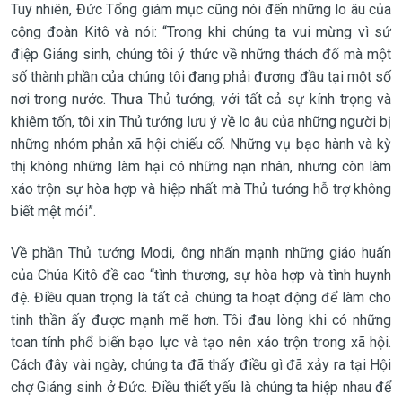
Tuy nhiên, Đức Tổng giám mục cũng nói đến những lo âu của
cộng đoàn Kitô và nói: “Trong khi chúng ta vui mừng vì sứ
điệp Giáng sinh, chúng tôi ý thức về những thách đố mà một
số thành phần của chúng tôi đang phải đương đầu tại một số
nơi trong nước. Thưa Thủ tướng, với tất cả sự kính trọng và
khiêm tốn, tôi xin Thủ tướng lưu ý về lo âu của những người bị
những nhóm phản xã hội chiếu cố. Những vụ bạo hành và kỳ
thị không những làm hại có những nạn nhân, nhưng còn làm
xáo trộn sự hòa hợp và hiệp nhất mà Thủ tướng hỗ trợ không
biết mệt mỏi”.
Về phần Thủ tướng Modi, ông nhấn mạnh những giáo huấn
của Chúa Kitô đề cao “tình thương, sự hòa hợp và tình huynh
đệ. Điều quan trọng là tất cả chúng ta hoạt động để làm cho
tinh thần ấy được mạnh mẽ hơn. Tôi đau lòng khi có những
toan tính phổ biến bạo lực và tạo nên xáo trộn trong xã hội.
Cách đây vài ngày, chúng ta đã thấy điều gì đã xảy ra tại Hội
chợ Giáng sinh ở Đức. Điều thiết yếu là chúng ta hiệp nhau để