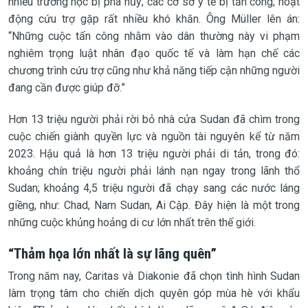
nhiều trường học bị phá hủy; các cơ sở y tế bị tấn công; hoạt
động cứu trợ gặp rất nhiều khó khăn. Ông Müller lên án:
“Những cuộc tấn công nhằm vào dân thường này vi phạm
nghiêm trọng luật nhân đạo quốc tế và làm hạn chế các
chương trình cứu trợ cũng như khả năng tiếp cận những người
đang cần được giúp đỡ.”
Hơn 13 triệu người phải rời bỏ nhà cửa Sudan đã chìm trong
cuộc chiến giành quyền lực và nguồn tài nguyên kể từ năm
2023. Hậu quả là hơn 13 triệu người phải di tản, trong đó:
khoảng chín triệu người phải lánh nạn ngay trong lãnh thổ
Sudan; khoảng 4,5 triệu người đã chạy sang các nước láng
giềng, như: Chad, Nam Sudan, Ai Cập. Đây hiện là một trong
những cuộc khủng hoảng di cư lớn nhất trên thế giới.
“Thảm họa lớn nhất là sự lãng quên”
Trong năm nay, Caritas và Diakonie đã chọn tình hình Sudan
làm trọng tâm cho chiến dịch quyên góp mùa hè với khẩu