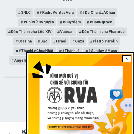
SNLC
#RadioVeritasAsia
#ĐàiChânLýÁChâu
#PhútCầuNguyện
#SuyNiệm
#CầuNguyện
Đức Thánh cha Lêô XIV
Vatican
Đức Thánh cha Phanxicô
Ucraina
Đức
Israel
Gaza
Pietro Parolin
#ThánhLễChúaNhật
#ThánhLễ
#Sunday #Mass
×
Angelus
Đức Giáo hoàng Lêô XIV
General Audience
STAY CONNECTED WITH US!
|
Dark theme
FOOTER