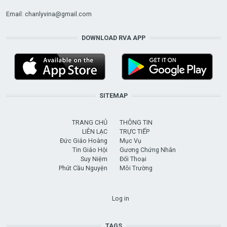
Email:
chanlyvina@gmail.com
DOWNLOAD RVA APP
SITEMAP
TRANG CHỦ
THÔNG TIN
LIÊN LẠC
TRỰC TIẾP
Đức Giáo Hoàng
Mục Vụ
Tin Giáo Hội
Gương Chứng Nhân
Suy Niệm
Đối Thoại
Phút Cầu Nguyện
Môi Trường
USER ACCOUNT MENU
Log in
TAGS