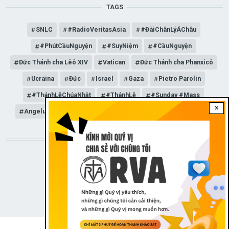
TAGS
SNLC
#RadioVeritasAsia
#ĐàiChânLýÁChâu
#PhútCầuNguyện
#SuyNiệm
#CầuNguyện
Đức Thánh cha Lêô XIV
Vatican
Đức Thánh cha Phanxicô
Ucraina
Đức
Israel
Gaza
Pietro Parolin
#ThánhLễChúaNhật
#ThánhLễ
#Sunday #Mass
×
Angelus
Đức Giáo hoàng Lêô XIV
General Audience
STAY CONNECTED WITH US!