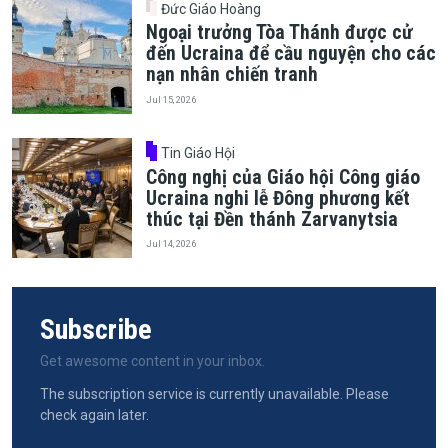
Đức Giáo Hoàng
Ngoại trưởng Tòa Thánh được cử
đến Ucraina để cầu nguyện cho các
nạn nhân chiến tranh
Jul 15, 2026
Tin Giáo Hội
Công nghị của Giáo hội Công giáo
Ucraina nghi lễ Đông phương kết
thúc tại Đền thánh Zarvanytsia
Jul 14, 2026
Subscribe
Get awesome content in your inbox.
The subscription service is currently unavailable. Please
check again later.