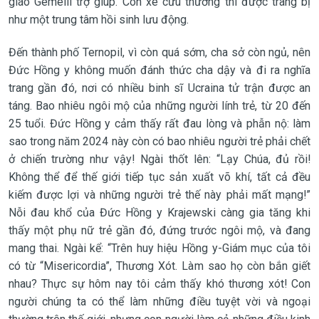
giáo Gemelli trợ giúp. Còn xe cứu thương thì được trang bị
như một trung tâm hồi sinh lưu động.
Đến thành phố Ternopil, vì còn quá sớm, cha sở còn ngủ, nên
Đức Hồng y không muốn đánh thức cha dậy và đi ra nghĩa
trang gần đó, nơi có nhiều binh sĩ Ucraina tử trận được an
táng. Bao nhiêu ngôi mộ của những người lính trẻ, từ 20 đến
25 tuổi. Đức Hồng y cảm thấy rất đau lòng và phẫn nộ: làm
sao trong năm 2024 này còn có bao nhiêu người trẻ phải chết
ở chiến trường như vậy! Ngài thốt lên: “Lạy Chúa, đủ rồi!
Không thể để thế giới tiếp tục sản xuất võ khí, tất cả đều
kiếm được lợi và những người trẻ thế này phải mất mạng!”
Nỗi đau khổ của Đức Hồng y Krajewski càng gia tăng khi
thấy một phụ nữ trẻ gần đó, đứng trước ngôi mộ, và đang
mang thai. Ngài kể: “Trên huy hiệu Hồng y-Giám mục của tôi
có từ “Misericordia”, Thương Xót. Làm sao họ còn bắn giết
nhau? Thực sự hôm nay tôi cảm thấy khó thương xót! Con
người chúng ta có thể làm những điều tuyệt vời và ngoại