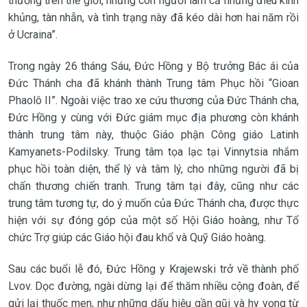
thường trên thế giới, nhưng con người làm cả những điều kinh
khủng, tàn nhẫn, và tình trạng này đã kéo dài hơn hai năm rồi
ở Ucraina”.
Trong ngày 26 tháng Sáu, Đức Hồng y Bộ trưởng Bác ái của
Đức Thánh cha đã khánh thành Trung tâm Phục hồi “Gioan
Phaolô II”. Ngoài việc trao xe cứu thương của Đức Thánh cha,
Đức Hồng y cùng với Đức giám mục địa phương còn khánh
thành trung tâm này, thuộc Giáo phận Công giáo Latinh
Kamyanets-Podilsky. Trung tâm tọa lạc tại Vinnytsia nhắm
phục hồi toàn diện, thể lý và tâm lý, cho những người đã bị
chấn thương chiến tranh. Trung tâm tại đây, cũng như các
trung tâm tương tự, do ý muốn của Đức Thánh cha, được thực
hiện với sự đóng góp của một số Hội Giáo hoàng, như Tổ
chức Trợ giúp các Giáo hội đau khổ và Quỹ Giáo hoàng.
Sau các buổi lễ đó, Đức Hồng y Krajewski trở về thành phố
Lvov. Dọc đường, ngài dừng lại để thăm nhiều cộng đoàn, để
gửi lại thuốc men, như những dấu hiệu gần gũi và hy vọng từ