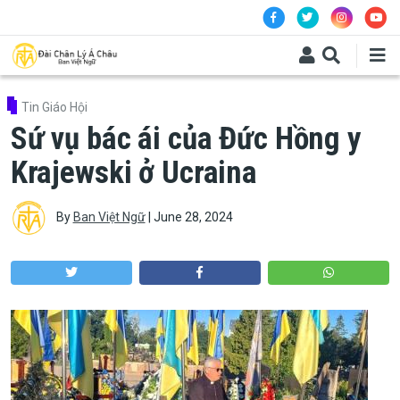
Skip to main content
Tin Giáo Hội
Sứ vụ bác ái của Đức Hồng y
Krajewski ở Ucraina
By
Ban Việt Ngữ
|
June 28, 2024