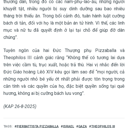
thường dân, trong đó có các nam-phụ-lão-ấu, những người
khuyết tật, nhiều người bị suy dinh dưỡng sau bao nhiêu
tháng trời thiếu ăn. Trong bối cảnh đó, tuân hành luật cưỡng
bách di tản, đối với họ là một bản án tử hình. Vì thế, các linh
mục và nữ tu đã quyết định ở lại tại chỗ để giúp đỡ dân
chúng”.
Tuyên ngôn của hai Đức Thượng phụ Pizzaballa và
Theophilos III cảnh giác rằng “Không thể có tương lai dựa
trên việc cầm tù, trục xuất, hoặc trả thù. Hai vị nhắc đến lời
Đức Giáo hoàng Lêô XIV kêu gọi làm sao để “mọi người, cả
những người nhỏ bé yếu ớt nhất phải được tôn trọng trong
căn tính và các quyền của họ, đặc biệt quyền sống tại quê
hương, không ai bị cưỡng bách lưu vong”.
(KAP 26-8-2025)
TAGS
PIERBATTISTA PIZZABALLA
ISRAEL
GAZA
THEOPHILOS III