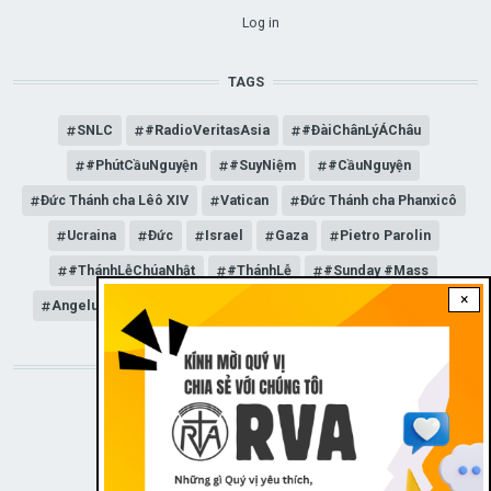
USER ACCOUNT MENU
Log in
TAGS
SNLC
#RadioVeritasAsia
#ĐàiChânLýÁChâu
#PhútCầuNguyện
#SuyNiệm
#CầuNguyện
Đức Thánh cha Lêô XIV
Vatican
Đức Thánh cha Phanxicô
Ucraina
Đức
Israel
Gaza
Pietro Parolin
#ThánhLễChúaNhật
#ThánhLễ
#Sunday #Mass
×
Angelus
Đức Giáo hoàng Lêô XIV
General Audience
STAY CONNECTED WITH US!