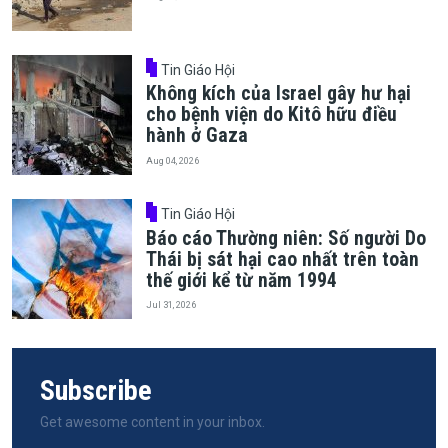
Tin Giáo Hội
Không kích của Israel gây hư hại
cho bệnh viện do Kitô hữu điều
hành ở Gaza
Aug 04, 2026
Tin Giáo Hội
Báo cáo Thường niên: Số người Do
Thái bị sát hại cao nhất trên toàn
thế giới kể từ năm 1994
Jul 31, 2026
Subscribe
Get awesome content in your inbox.