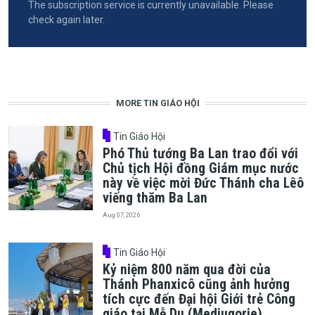
The subscription service is currently unavailable. Please
check again later.
MORE TIN GIÁO HỘI
Tin Giáo Hội
Phó Thủ tướng Ba Lan trao đổi với
Chủ tịch Hội đồng Giám mục nước
này về việc mời Đức Thánh cha Lêô
viếng thăm Ba Lan
Aug 07, 2026
Tin Giáo Hội
Kỷ niệm 800 năm qua đời của
Thánh Phanxicô cũng ảnh hưởng
tích cực đến Đại hội Giới trẻ Công
giáo tại Mễ Du (Medjugorje)