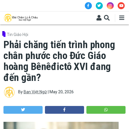
Skip to main content
Tin Giáo Hội
Phải chăng tiến trình phong
chân phước cho Đức Giáo
hoàng Bênêđictô XVI đang
đến gần?
By
Ban Việt Ngữ
|
May 20, 2026