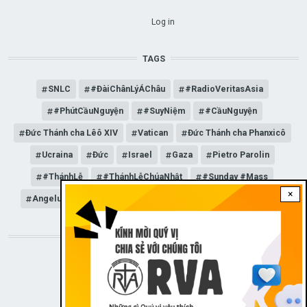
USER ACCOUNT MENU
Log in
TAGS
SNLC
#ĐàiChânLýÁChâu
#RadioVeritasAsia
#PhútCầuNguyện
#SuyNiệm
#CầuNguyện
Đức Thánh cha Lêô XIV
Vatican
Đức Thánh cha Phanxicô
Ucraina
Đức
Israel
Gaza
Pietro Parolin
#ThánhLễ
#ThánhLễChúaNhật
#Sunday #Mass
×
Angelus
Đức Giáo hoàng Lêô XIV
General Audience
STAY CONNECTED WITH US!