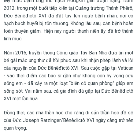
Mỹ mắc bệnh ung thư hạch Hodgkin giai đoạn nặng. Năm
2012, trong một buổi tiếp kiến tại Quảng trường Thánh Phêrô,
Đức Bênêđictô XVI đã đặt tay lên ngực bệnh nhân, nơi có
hạch bạch huyết bị tổn thương. Không lâu sau, căn bệnh hoàn
toàn thuyên giảm. Hiện nay người thanh niên ấy đã trở thành
linh mục.
Năm 2016, truyền thông Công giáo Tây Ban Nha đưa tin một
bé gái mắc ung thư đã hồi phục sau khi nhận phép lành và lời
cầu nguyện của Đức Bênêđictô XVI. Sau cuộc gặp tại Vatican
- vào thời điểm các bác sĩ gần như không còn hy vọng cứu
sống em - đã xảy ra một loạt “biến cố quan phòng” giúp em
sống sót. Vài năm sau, cả gia đình đã gặp lại Đức Bênêđictô
XVI một lần nữa.
Đồng thời, các nhà thần học cho rằng di sản thần học đồ sộ
của Đức Joseph Ratzinger/Bênêđictô XVI ngày càng trở nên
quan trọng.