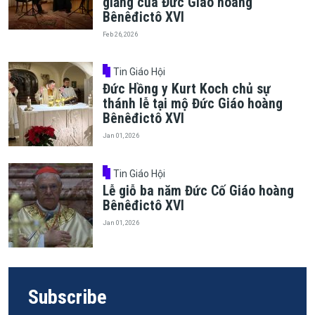
giảng của Đức Giáo hoàng
Bênêđictô XVI
Feb 26, 2026
Tin Giáo Hội
Đức Hồng y Kurt Koch chủ sự
thánh lễ tại mộ Đức Giáo hoàng
Bênêđictô XVI
Jan 01, 2026
Tin Giáo Hội
Lễ giỗ ba năm Đức Cố Giáo hoàng
Bênêđictô XVI
Jan 01, 2026
Subscribe