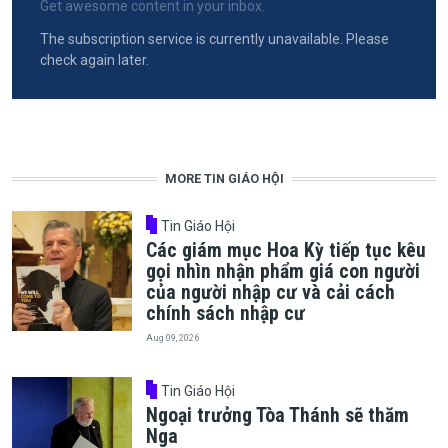
Get awesome content in your inbox.
The subscription service is currently unavailable. Please
check again later.
MORE TIN GIÁO HỘI
Tin Giáo Hội
Các giám mục Hoa Kỳ tiếp tục kêu
gọi nhìn nhận phẩm giá con người
của người nhập cư và cải cách
chính sách nhập cư
Aug 09, 2026
Tin Giáo Hội
Ngoại trưởng Tòa Thánh sẽ thăm
Nga