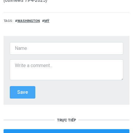
(osvnews 19-4-2025)
TAGS
WASHINGTON
MỸ
TRỰC TIẾP