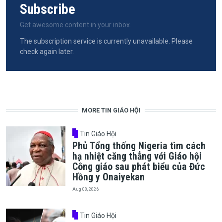
Subscribe
Get awesome content in your inbox.
The subscription service is currently unavailable. Please
check again later.
MORE TIN GIÁO HỘI
Tin Giáo Hội
Phủ Tổng thống Nigeria tìm cách
hạ nhiệt căng thẳng với Giáo hội
Công giáo sau phát biểu của Đức
Hồng y Onaiyekan
Aug 08, 2026
Tin Giáo Hội