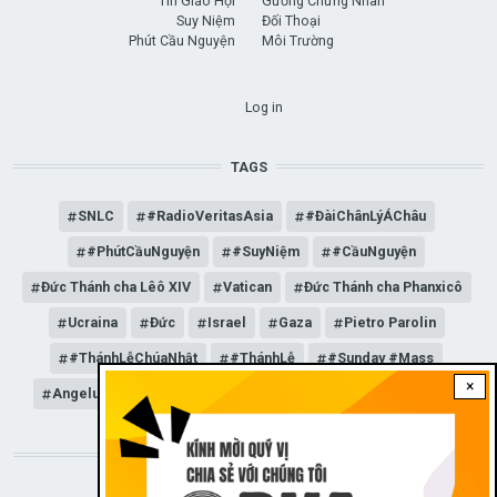
Tin Giáo Hội
Gương Chứng Nhân
Suy Niệm
Đối Thoại
Phút Cầu Nguyện
Môi Trường
USER ACCOUNT MENU
Log in
TAGS
SNLC
#RadioVeritasAsia
#ĐàiChânLýÁChâu
#PhútCầuNguyện
#SuyNiệm
#CầuNguyện
Đức Thánh cha Lêô XIV
Vatican
Đức Thánh cha Phanxicô
Ucraina
Đức
Israel
Gaza
Pietro Parolin
#ThánhLễChúaNhật
#ThánhLễ
#Sunday #Mass
×
Angelus
Đức Giáo hoàng Lêô XIV
General Audience
STAY CONNECTED WITH US!