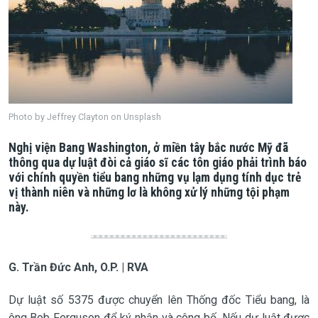
Photo by Jeffrey Clayton on Unsplash
Nghị viện Bang Washington, ở miền tây bắc nước Mỹ đã
thông qua dự luật đòi cả giáo sĩ các tôn giáo phải trình báo
với chính quyền tiểu bang những vụ lạm dụng tính dục trẻ
vị thành niên và những lơ là không xử lý những tội phạm
này.
G. Trần Đức Anh, O.P. | RVA
Dự luật số 5375 được chuyển lên Thống đốc Tiểu bang, là
ông Bob Ferguson để ký nhận và công bố. Nếu dự luật được