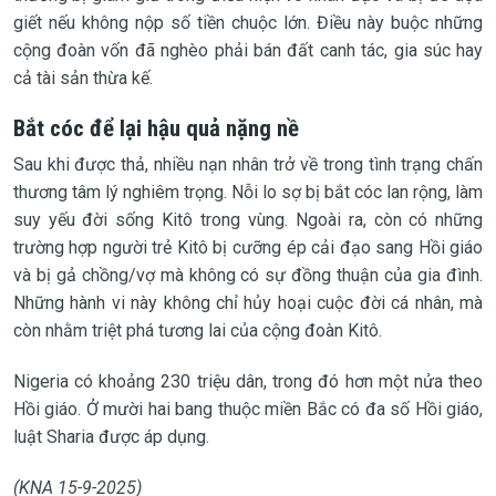
giết nếu không nộp số tiền chuộc lớn. Điều này buộc những
cộng đoàn vốn đã nghèo phải bán đất canh tác, gia súc hay
cả tài sản thừa kế.
Bắt cóc để lại hậu quả nặng nề
Sau khi được thả, nhiều nạn nhân trở về trong tình trạng chấn
thương tâm lý nghiêm trọng. Nỗi lo sợ bị bắt cóc lan rộng, làm
suy yếu đời sống Kitô trong vùng. Ngoài ra, còn có những
trường hợp người trẻ Kitô bị cưỡng ép cải đạo sang Hồi giáo
và bị gả chồng/vợ mà không có sự đồng thuận của gia đình.
Những hành vi này không chỉ hủy hoại cuộc đời cá nhân, mà
còn nhằm triệt phá tương lai của cộng đoàn Kitô.
Nigeria có khoảng 230 triệu dân, trong đó hơn một nửa theo
Hồi giáo. Ở mười hai bang thuộc miền Bắc có đa số Hồi giáo,
luật Sharia được áp dụng.
(KNA 15-9-2025)