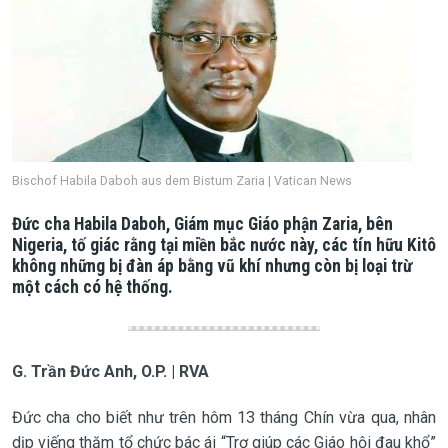
Bischof Habila Daboh aus dem Bistum Zaria | Vatican News
Đức cha Habila Daboh, Giám mục Giáo phận Zaria, bên
Nigeria, tố giác rằng tại miền bắc nước này, các tín hữu Kitô
không những bị đàn áp bằng vũ khí nhưng còn bị loại trừ
một cách có hệ thống.
G. Trần Đức Anh, O.P. | RVA
Đức cha cho biết như trên hôm 13 tháng Chín vừa qua, nhân
dịp viếng thăm tổ chức bác ái “Trợ giúp các Giáo hội đau khổ”