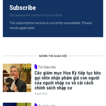
Subscribe
Get awesome content in your inbox.
The subscription service is currently unavailable. Please
check again later.
MORE TIN GIÁO HỘI
Tin Giáo Hội
Các giám mục Hoa Kỳ tiếp tục kêu
gọi nhìn nhận phẩm giá con người
của người nhập cư và cải cách
chính sách nhập cư
Aug 09, 2026