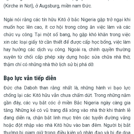
(Kirche in Not), ở Augsburg, miền nam Đức.
Ngài nói rằng các tín hữu Kitô ở bắc Nigeria gặp trở ngại khi
muốn học lên cao, ít cơ hội trong công ăn việc làm và các
chức vụ công. Tại một số bang, họ gặp khó khăn trong việc
xin các loại giấy tờ cần thiết để được cấp học bổng, việc làm
hay hưởng các dịch vụ công. Ngoài ra, chính quyền thường
xuyên từ chối cấp phép xây dựng hoặc sửa chữa nhà thờ;
thậm chí có những nhà thờ lịch sử bị phá dỡ.
Bạo lực vẫn tiếp diễn
Đức cha Daboh than rằng: nhất là, những hành vi bạo lực
chống lại các Kitô hữu vẫn chưa chấm dứt. Trong những năm
gần đây, các vụ bắt cóc ở miền Bắc Nigeria ngày càng gia
tăng. Những kẻ có vũ trang đã xông vào nhà thờ khi thánh lễ
đang diễn ra, chặn bắt linh mục trên các tuyến đường vắng
hoặc đột nhập vào nhà Kitô hữu vào ban đêm. Người bị bắt
thường bị giam giữ trong điều kiện vô nhân đạo và bị đe dọa