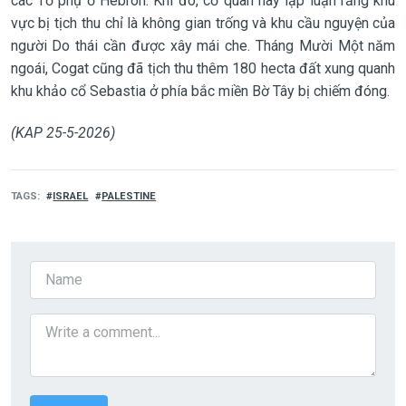
các Tổ phụ ở Hebron. Khi đó, cơ quan này lập luận rằng khu
vực bị tịch thu chỉ là không gian trống và khu cầu nguyện của
người Do thái cần được xây mái che. Tháng Mười Một năm
ngoái, Cogat cũng đã tịch thu thêm 180 hecta đất xung quanh
khu khảo cổ Sebastia ở phía bắc miền Bờ Tây bị chiếm đóng.
(KAP 25-5-2026)
TAGS
ISRAEL
PALESTINE