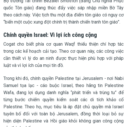
Bộ trưởng Tài chính Bezalel Smotrich (đảng Chủ nghĩa Phục
quốc Tôn giáo) đang thúc đẩy việc sáp nhập miền Bờ Tây
theo cách này. Việc tịch thu một địa điểm tôn giáo có nguy cơ
“biến một cuộc xung đột chính trị thành chiến tranh tôn giáo”.
Chính quyền Israel: Vì lợi ích công cộng
Cogat cho biết phía cơ quan Waqf thiếu thiện chí hợp tác
trong các kế hoạch cải tạo. Theo cơ quan này, các công việc
cần thiết vì lý do an ninh được thực hiện phù hợp với pháp
luật và vì lợi ích của mọi tín đồ.
Trong khi đó, chính quyền Palestine tại Jerusalem - nơi Nabi
Samuel tọa lạc - cáo buộc Israel, theo hãng tin Palestine
Wafa, đang lợi dụng danh nghĩa “phát triển và trùng tu” để
từng bước chiếm quyền kiểm soát các di tích khảo cổ
Palestine. Theo họ, mục tiêu là áp đặt chủ quyền mà Israel
tuyên bố đối với toàn bộ Jerusalem, đồng thời loại bỏ sự
hiện diện Palestine và Hồi giáo khỏi không gian công cộng