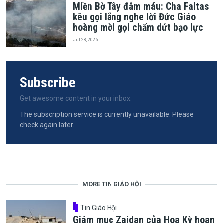
Miền Bờ Tây đẫm máu: Cha Faltas
kêu gọi lắng nghe lời Đức Giáo
hoàng mời gọi chấm dứt bạo lực
Jul 28, 2026
Subscribe
Get awesome content in your inbox.
The subscription service is currently unavailable. Please
check again later.
MORE TIN GIÁO HỘI
Tin Giáo Hội
Giám mục Zaidan của Hoa Kỳ hoan