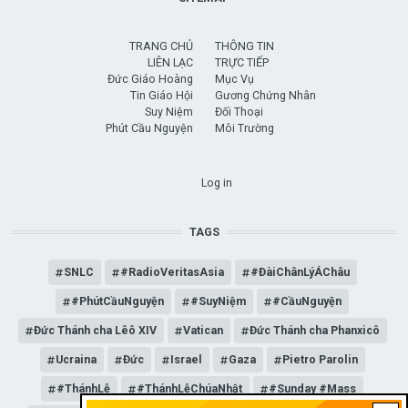
TRANG CHỦ
THÔNG TIN
LIÊN LẠC
TRỰC TIẾP
Đức Giáo Hoàng
Mục Vụ
Tin Giáo Hội
Gương Chứng Nhân
Suy Niệm
Đối Thoại
Phút Cầu Nguyện
Môi Trường
USER ACCOUNT MENU
Log in
TAGS
SNLC
#RadioVeritasAsia
#ĐàiChânLýÁChâu
#PhútCầuNguyện
#SuyNiệm
#CầuNguyện
Đức Thánh cha Lêô XIV
Vatican
Đức Thánh cha Phanxicô
Ucraina
Đức
Israel
Gaza
Pietro Parolin
#ThánhLễ
#ThánhLễChúaNhật
#Sunday #Mass