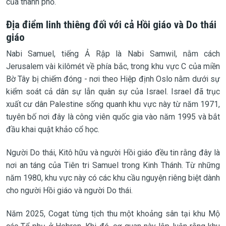
của thành phố.
Địa điểm linh thiêng đối với cả Hồi giáo và Do thái
giáo
Nabi Samuel, tiếng Ả Rập là Nabi Samwil, nằm cách
Jerusalem vài kilômét về phía bắc, trong khu vực C của miền
Bờ Tây bị chiếm đóng - nơi theo Hiệp định Oslo nằm dưới sự
kiểm soát cả dân sự lẫn quân sự của Israel. Israel đã trục
xuất cư dân Palestine sống quanh khu vực này từ năm 1971,
tuyên bố nơi đây là công viên quốc gia vào năm 1995 và bắt
đầu khai quật khảo cổ học.
Người Do thái, Kitô hữu và người Hồi giáo đều tin rằng đây là
nơi an táng của Tiên tri Samuel trong Kinh Thánh. Từ những
năm 1980, khu vực này có các khu cầu nguyện riêng biệt dành
cho người Hồi giáo và người Do thái.
Năm 2025, Cogat từng tịch thu một khoảng sân tại khu Mộ