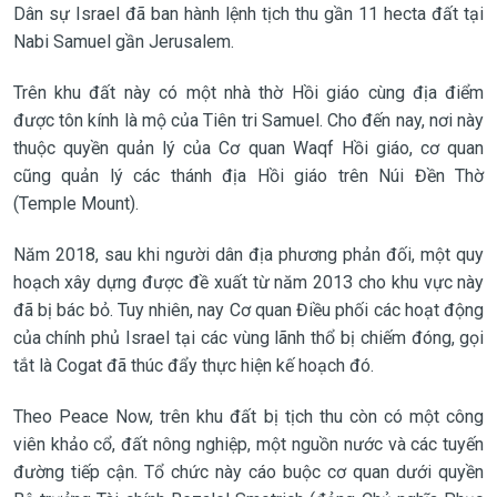
Dân sự Israel đã ban hành lệnh tịch thu gần 11 hecta đất tại
Nabi Samuel gần Jerusalem.
Trên khu đất này có một nhà thờ Hồi giáo cùng địa điểm
được tôn kính là mộ của Tiên tri Samuel. Cho đến nay, nơi này
thuộc quyền quản lý của Cơ quan Waqf Hồi giáo, cơ quan
cũng quản lý các thánh địa Hồi giáo trên Núi Đền Thờ
(Temple Mount).
Năm 2018, sau khi người dân địa phương phản đối, một quy
hoạch xây dựng được đề xuất từ năm 2013 cho khu vực này
đã bị bác bỏ. Tuy nhiên, nay Cơ quan Điều phối các hoạt động
của chính phủ Israel tại các vùng lãnh thổ bị chiếm đóng, gọi
tắt là Cogat đã thúc đẩy thực hiện kế hoạch đó.
Theo Peace Now, trên khu đất bị tịch thu còn có một công
viên khảo cổ, đất nông nghiệp, một nguồn nước và các tuyến
đường tiếp cận. Tổ chức này cáo buộc cơ quan dưới quyền