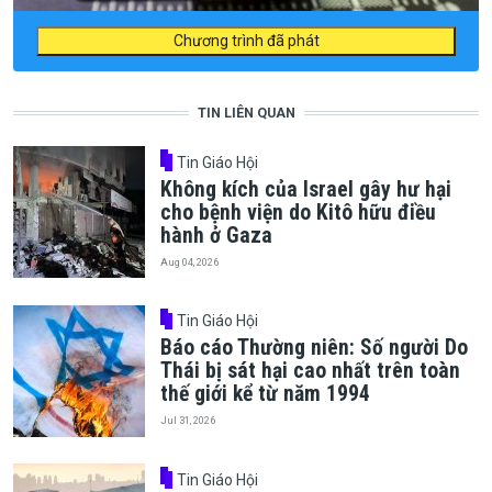
Chương trình đã phát
TIN LIÊN QUAN
Tin Giáo Hội
Không kích của Israel gây hư hại
cho bệnh viện do Kitô hữu điều
hành ở Gaza
Aug 04, 2026
Tin Giáo Hội
Báo cáo Thường niên: Số người Do
Thái bị sát hại cao nhất trên toàn
thế giới kể từ năm 1994
Jul 31, 2026
Tin Giáo Hội