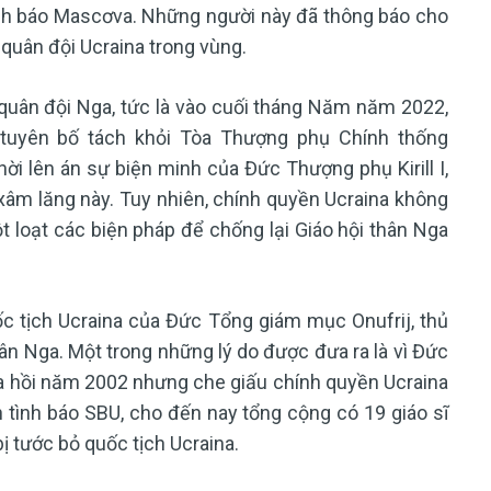
nh báo Mascơva. Những người này đã thông báo cho
 quân đội Ucraina trong vùng.
uân đội Nga, tức là vào cuối tháng Năm năm 2022,
 tuyên bố tách khỏi Tòa Thượng phụ Chính thống
i lên án sự biện minh của Đức Thượng phụ Kirill I,
xâm lăng này. Tuy nhiên, chính quyền Ucraina không
t loạt các biện pháp để chống lại Giáo hội thân Nga
c tịch Ucraina của Đức Tổng giám mục Onufrij, thủ
ân Nga. Một trong những lý do được đưa ra là vì Đức
a hồi năm 2002 nhưng che giấu chính quyền Ucraina
n tình báo SBU, cho đến nay tổng cộng có 19 giáo sĩ
ị tước bỏ quốc tịch Ucraina.