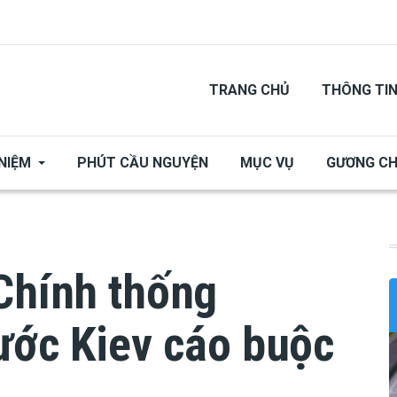
TRANG CHỦ
THÔNG TI
NIỆM
PHÚT CẦU NGUYỆN
MỤC VỤ
GƯƠNG C
Chính thống
ước Kiev cáo buộc