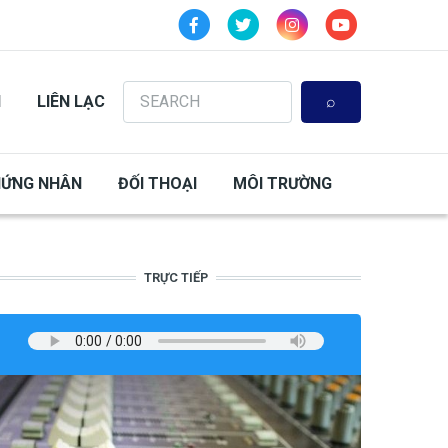
Search
N
LIÊN LẠC
HỨNG NHÂN
ĐỐI THOẠI
MÔI TRƯỜNG
TRỰC TIẾP