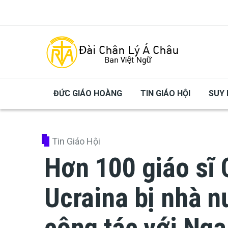
Skip to main content
ĐỨC GIÁO HOÀNG
TIN GIÁO HỘI
SUY 
Tin Giáo Hội
Hơn 100 giáo sĩ 
Ucraina bị nhà n
cộng tác với Nga