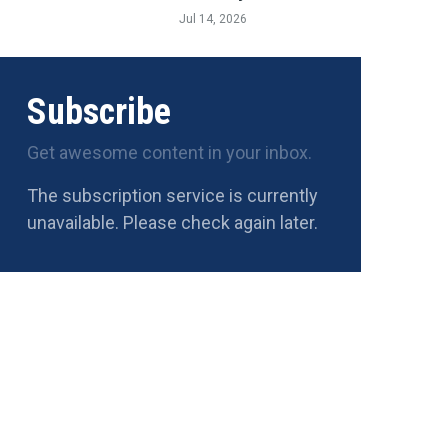
Jul 14, 2026
Subscribe
Get awesome content in your inbox.
The subscription service is currently
unavailable. Please check again later.