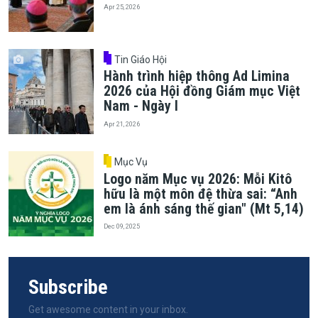
Apr 25, 2026
Tin Giáo Hội
Hành trình hiệp thông Ad Limina
2026 của Hội đồng Giám mục Việt
Nam - Ngày I
Apr 21, 2026
Mục Vụ
Logo năm Mục vụ 2026: Mỗi Kitô
hữu là một môn đệ thừa sai: “Anh
em là ánh sáng thế gian" (Mt 5,14)
Dec 09, 2025
Subscribe
Get awesome content in your inbox.