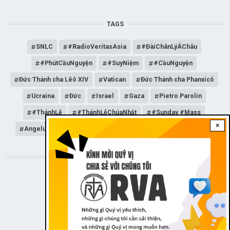
TAGS
SNLC
#RadioVeritasAsia
#ĐàiChânLýÁChâu
#PhútCầuNguyện
#SuyNiệm
#CầuNguyện
Đức Thánh cha Lêô XIV
Vatican
Đức Thánh cha Phanxicô
Ucraina
Đức
Israel
Gaza
Pietro Parolin
#ThánhLễ
#ThánhLễChúaNhật
#Sunday #Mass
×
Angelus
Đức Giáo hoàng Lêô XIV
General Audience
STAY CONNECTED WITH US!