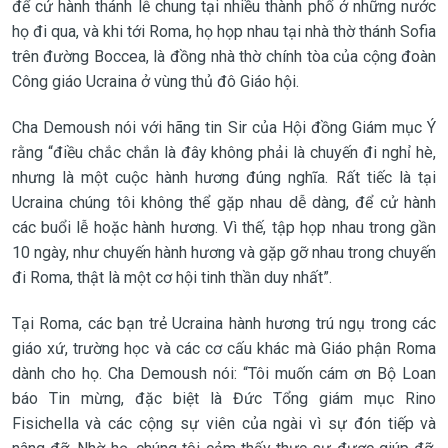
để cử hành thánh lễ chung tại nhiều thành phố ở những nước
họ đi qua, và khi tới Roma, họ họp nhau tại nhà thờ thánh Sofia
trên đường Boccea, là đồng nhà thờ chính tòa của cộng đoàn
Công giáo Ucraina ở vùng thủ đô Giáo hội.
Cha Demoush nói với hãng tin Sir của Hội đồng Giám mục Ý
rằng “điều chắc chắn là đây không phải là chuyến đi nghỉ hè,
nhưng là một cuộc hành hương đúng nghĩa. Rất tiếc là tại
Ucraina chúng tôi không thể gặp nhau dễ dàng, để cử hành
các buổi lễ hoặc hành hương. Vì thế, tập họp nhau trong gần
10 ngày, như chuyến hành hương và gặp gỡ nhau trong chuyến
đi Roma, thật là một cơ hội tinh thần duy nhất”.
Tại Roma, các bạn trẻ Ucraina hành hương trú ngụ trong các
giáo xứ, trường học và các cơ cấu khác mà Giáo phận Roma
dành cho họ. Cha Demoush nói: “Tôi muốn cám ơn Bộ Loan
báo Tin mừng, đặc biệt là Đức Tổng giám mục Rino
Fisichella và các cộng sự viên của ngài vì sự đón tiếp và