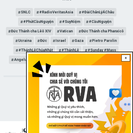
SNLC
#RadioVeritasAsia
#ĐàiChânLýÁChâu
#PhútCầuNguyện
#SuyNiệm
#CầuNguyện
Đức Thánh cha Lêô XIV
Vatican
Đức Thánh cha Phanxicô
Ucraina
Đức
Israel
Gaza
Pietro Parolin
#ThánhLễChúaNhật
#ThánhLễ
#Sunday #Mass
×
Angelus
Đức Giáo hoàng Lêô XIV
General Audience
STAY CONNECTED WITH US!
|
Dark theme
FOOTER