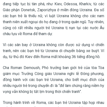
đang tiếp tục bị tàn phá, như Kiev, Odessa, Kharkiv, từ các
Giáo phận Donetsk, Zaporizhya ở miền đông Ucraina. Đa số
các bạn trẻ là thiếu nữ, vì luật Ucraina không cho các nam
thanh niên xuất ngoại do họ đang ở trong quân ngũ. Tuy nhiên,
cũng có rất nhiều người trẻ Ucraina tị nạn tại các nước Âu
châu tựu về Roma để tham dự.
Vì các sân bay ở Ucraina không còn được sử dụng vì chiến
tranh, nên các bạn trẻ từ Ucraina di chuyển bằng xe buýt. Ví
dụ, từ thủ đô Kiev đến Roma mất khoảng 36 tiếng đồng hồ.
Cha Roman Demoush, Phó trưởng ban giới trẻ của tòa Tòa
giám mục Trưởng Công giáo Ucraina nghi lễ Đông phương,
đồng hành với các bạn trẻ Ucraina, cho biết mục đích của
nhiều người trẻ trong chuyến đi là “để làm chứng rằng niềm hy
vọng vẫn không bị tắt lịm trong thời chiến tranh”.
Trong hành trình về Roma, các bạn trẻ Ucraina tập họp nhau