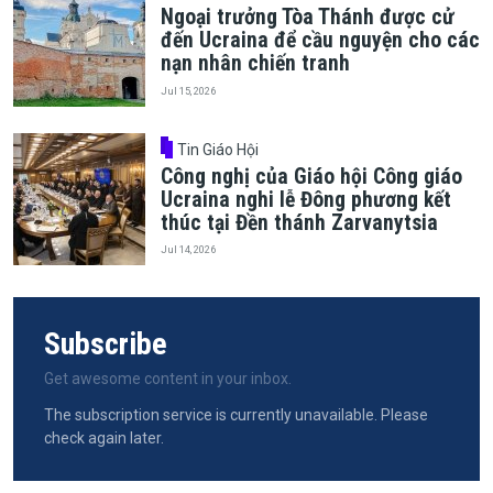
Ngoại trưởng Tòa Thánh được cử
đến Ucraina để cầu nguyện cho các
nạn nhân chiến tranh
Jul 15, 2026
Tin Giáo Hội
Công nghị của Giáo hội Công giáo
Ucraina nghi lễ Đông phương kết
thúc tại Đền thánh Zarvanytsia
Jul 14, 2026
Subscribe
Get awesome content in your inbox.
The subscription service is currently unavailable. Please
check again later.