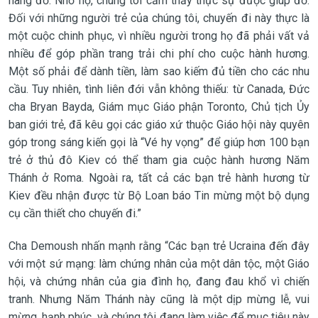
nâng đỡ. Nhờ họ, chúng tôi cảm thấy thực sự được giúp đỡ.
Đối với những người trẻ của chúng tôi, chuyến đi này thực là
một cuộc chinh phục, vì nhiều người trong họ đã phải vất vả
nhiều để góp phần trang trải chi phí cho cuộc hành hương.
Một số phải để dành tiền, làm sao kiếm đủ tiền cho các nhu
cầu. Tuy nhiên, tình liên đới vẫn không thiếu: từ Canada, Đức
cha Bryan Bayda, Giám mục Giáo phận Toronto, Chủ tịch Ủy
ban giới trẻ, đã kêu gọi các giáo xứ thuộc Giáo hội này quyên
góp trong sáng kiến gọi là “Vé hy vọng” để giúp hơn 100 bạn
trẻ ở thủ đô Kiev có thể tham gia cuộc hành hương Năm
Thánh ở Roma. Ngoài ra, tất cả các bạn trẻ hành hương từ
Kiev đều nhận được từ Bộ Loan báo Tin mừng một bộ dụng
cụ cần thiết cho chuyến đi.”
Cha Demoush nhấn mạnh rằng “Các bạn trẻ Ucraina đến đây
với một sứ mạng: làm chứng nhân của một dân tộc, một Giáo
hội, và chứng nhân của gia đình họ, đang đau khổ vì chiến
tranh. Nhưng Năm Thánh này cũng là một dịp mừng lễ, vui
mừng, hạnh phúc, và chúng tôi đang làm việc để mục tiêu này