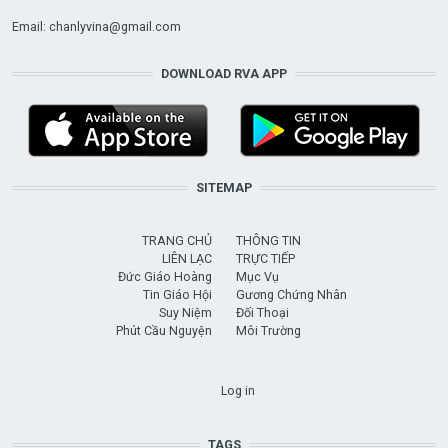
Email:
chanlyvina@gmail.com
DOWNLOAD RVA APP
SITEMAP
TRANG CHỦ
THÔNG TIN
LIÊN LẠC
TRỰC TIẾP
Đức Giáo Hoàng
Mục Vụ
Tin Giáo Hội
Gương Chứng Nhân
Suy Niệm
Đối Thoại
Phút Cầu Nguyện
Môi Trường
USER ACCOUNT MENU
Log in
TAGS