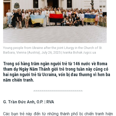
Young people from Ukraine after the joint Liturgy in the Church of St.
Barbara, Vienna (Austria), July 26, 2025 | Ivanka Bohak /ugcc.ua
Trong số hàng trăm ngàn người trẻ từ 146 nước về Roma
tham dự Ngày Năm Thánh giới trẻ trong tuần này cũng có
hai ngàn người trẻ từ Ucraina, vốn bị đau thương vì hơn ba
năm chiến tranh.
G. Trần Đức Anh, O.P. | RVA
Các bạn trẻ này đến từ những thành phố bị chiến tranh hiện