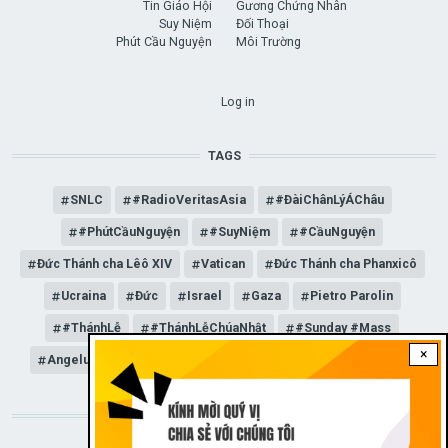
Tin Giáo Hội
Gương Chứng Nhân
Suy Niệm
Đối Thoại
Phút Cầu Nguyện
Môi Trường
USER ACCOUNT MENU
Log in
TAGS
SNLC
#RadioVeritasAsia
#ĐàiChânLýÁChâu
#PhútCầuNguyện
#SuyNiệm
#CầuNguyện
Đức Thánh cha Lêô XIV
Vatican
Đức Thánh cha Phanxicô
Ucraina
Đức
Israel
Gaza
Pietro Parolin
#ThánhLễ
#ThánhLễChúaNhật
#Sunday #Mass
×
Angelus
Đức Giáo hoàng Lêô XIV
General Audience
STAY CONNECTED WITH US!