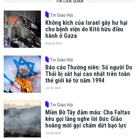
TIN LIÊN QUAN
Tin Giáo Hội
Không kích của Israel gây hư hại
cho bệnh viện do Kitô hữu điều
hành ở Gaza
Aug 04, 2026
Tin Giáo Hội
Báo cáo Thường niên: Số người Do
Thái bị sát hại cao nhất trên toàn
thế giới kể từ năm 1994
Jul 31, 2026
Tin Giáo Hội
Miền Bờ Tây đẫm máu: Cha Faltas
kêu gọi lắng nghe lời Đức Giáo
hoàng mời gọi chấm dứt bạo lực
Jul 28, 2026