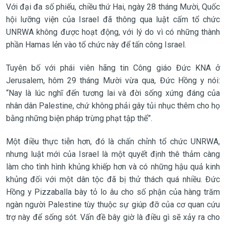
Với đại đa số phiếu, chiều thứ Hai, ngày 28 tháng Mười, Quốc
hội lưỡng viện của Israel đã thông qua luật cấm tổ chức
UNRWA không được hoạt động, với lý do vì có những thành
phần Hamas lẻn vào tổ chức này để tấn công Israel.
Tuyên bố với phái viên hãng tin Công giáo Đức KNA ở
Jerusalem, hôm 29 tháng Mười vừa qua, Đức Hồng y nói:
“Nay là lúc nghĩ đến tương lai và đời sống xứng đáng của
nhân dân Palestine, chứ không phải gây tủi nhục thêm cho họ
bằng những biện pháp trừng phạt tập thể”.
Một điều thực tiễn hơn, đó là chấn chỉnh tổ chức UNRWA,
nhưng luật mới của Israel là một quyết định thê thảm càng
làm cho tình hình khủng khiếp hơn và có những hậu quả kinh
khủng đối với một dân tộc đã bị thử thách quá nhiều. Đức
Hồng y Pizzaballa bày tỏ lo âu cho số phận của hàng trăm
ngàn người Palestine tùy thuộc sự giúp đỡ của cơ quan cứu
trợ này để sống sót. Vấn đề bây giờ là điều gì sẽ xảy ra cho