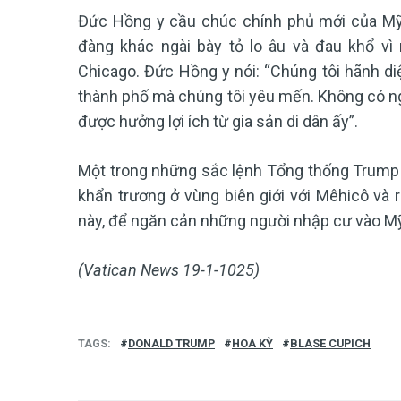
Đức Hồng y cầu chúc chính phủ mới của Mỹ 
đàng khác ngài bày tỏ lo âu và đau khổ vì 
Chicago. Đức Hồng y nói: “Chúng tôi hãnh diện
thành phố mà chúng tôi yêu mến. Không có ng
được hưởng lợi ích từ gia sản di dân ấy”.
Một trong những sắc lệnh Tổng thống Trump b
khẩn trương ở vùng biên giới với Mêhicô và 
này, để ngăn cản những người nhập cư vào M
(Vatican News 19-1-1025)
TAGS
DONALD TRUMP
HOA KỲ
BLASE CUPICH