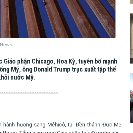
an News
c Giáo phận Chicago, Hoa Kỳ, tuyên bố mạnh
hống Mỹ, ông Donald Trump trục xuất tập thể
khỏi nước Mỹ.
 hành hương sang Mêhicô, tại Đền thánh Đức Mẹ
ar Retes, Tổng giám mục Giáo phận thủ đô nước này.