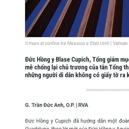
Il muro al confine tra Messico e Stati Uniti | Vatic
Đức Hồng y Blase Cupich, Tổng giám mụ
mẽ chống lại chủ trương của tân Tổng t
những người di dân không có giấy tờ ra 
G. Trần Đức Anh, O.P. | RVA
Đức Hồng y Cupich đã hướng dẫn một đoàn
Guadalupe, theo lời mời của Đức Hồng y Agui