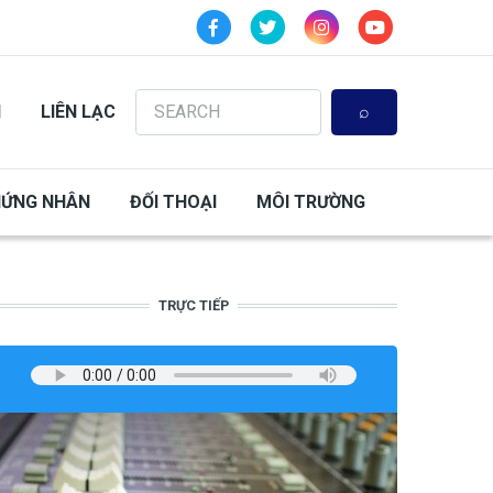
Search
N
LIÊN LẠC
HỨNG NHÂN
ĐỐI THOẠI
MÔI TRƯỜNG
TRỰC TIẾP