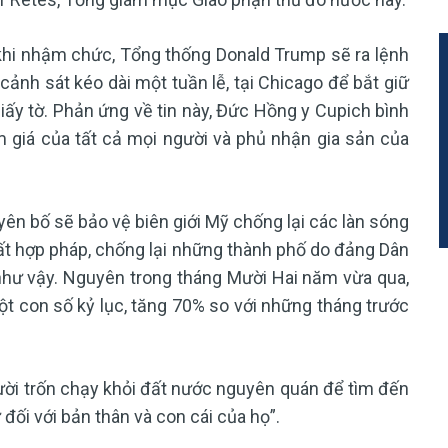
 khi nhậm chức, Tổng thống Donald Trump sẽ ra lệnh
cảnh sát kéo dài một tuần lễ, tại Chicago để bắt giữ
ấy tờ. Phản ứng về tin này, Đức Hồng y Cupich bình
 giá của tất cả mọi người và phủ nhận gia sản của
ên bố sẽ bảo vệ biên giới Mỹ chống lại các làn sóng
ất hợp pháp, chống lại những thành phố do đảng Dân
như vậy. Nguyên trong tháng Mười Hai năm vừa qua,
ột con số kỷ lục, tăng 70% so với những tháng trước
ười trốn chạy khỏi đất nước nguyên quán để tìm đến
 đối với bản thân và con cái của họ”.