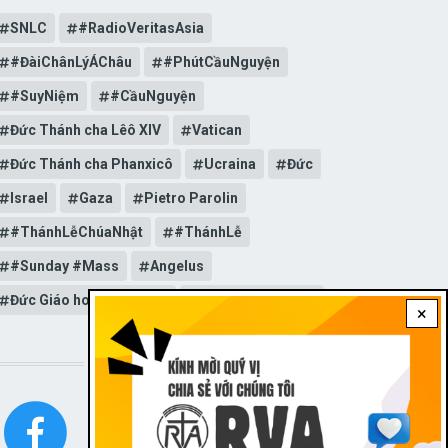
SNLC
#RadioVeritasAsia
#ĐàiChânLýÁChâu
#PhútCầuNguyện
#SuyNiệm
#CầuNguyện
Đức Thánh cha Lêô XIV
Vatican
Đức Thánh cha Phanxicô
Ucraina
Đức
Israel
Gaza
Pietro Parolin
#ThánhLễChúaNhật
#ThánhLễ
#Sunday #Mass
Angelus
Đức Giáo hoàng Lêô XIV
General Audience
×
STAY CONNECTED WITH US!