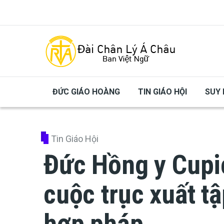
Skip to main content
ĐỨC GIÁO HOÀNG
TIN GIÁO HỘI
SUY 
Tin Giáo Hội
Đức Hồng y Cupi
cuộc trục xuất tậ
hợp pháp