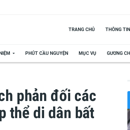
TRANG CHỦ
THÔNG TI
NIỆM
PHÚT CẦU NGUYỆN
MỤC VỤ
GƯƠNG C
ch phản đối các
p thể di dân bất