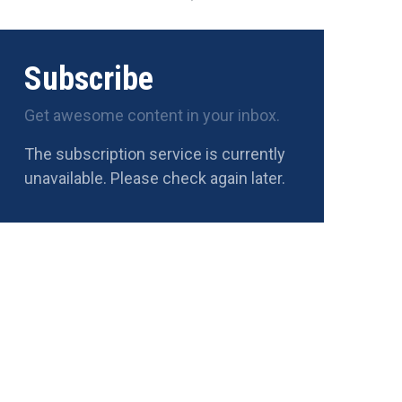
Subscribe
Get awesome content in your inbox.
The subscription service is currently
unavailable. Please check again later.