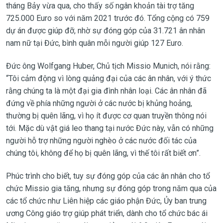
tháng Bảy vừa qua, cho thấy số ngân khoản tài trợ tăng
725.000 Euro so với năm 2021 trước đó. Tổng cộng có 759
dự án được giúp đỡ, nhờ sự đóng góp của 31.721 ân nhân
nam nữ tại Đức, bình quân mỗi người giúp 127 Euro.
Đức ông Wolfgang Huber, Chủ tịch Missio Munich, nói rằng:
“Tôi cảm động vì lòng quảng đại của các ân nhân, với ý thức
rằng chúng ta là một đại gia đình nhân loại. Các ân nhân đã
đứng về phía những người ở các nước bị khủng hoảng,
thường bị quên lãng, vì họ ít được cơ quan truyền thông nói
tới. Mặc dù vật giá leo thang tại nước Đức này, vẫn có những
người hỗ trợ những người nghèo ở các nước đối tác của
chúng tôi, không để họ bị quên lãng, vì thế tôi rất biết ơn”.
Phúc trình cho biết, tuy sự đóng góp của các ân nhân cho tổ
chức Missio gia tăng, nhưng sự đóng góp trong năm qua của
các tổ chức như Liên hiệp các giáo phận Đức, Ủy ban trung
ương Công giáo trợ giúp phát triển, dành cho tổ chức bác ái