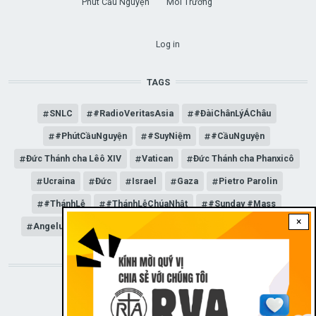
Phút Cầu Nguyện
Môi Trường
USER ACCOUNT MENU
Log in
TAGS
SNLC
#RadioVeritasAsia
#ĐàiChânLýÁChâu
#PhútCầuNguyện
#SuyNiệm
#CầuNguyện
Đức Thánh cha Lêô XIV
Vatican
Đức Thánh cha Phanxicô
Ucraina
Đức
Israel
Gaza
Pietro Parolin
#ThánhLễ
#ThánhLễChúaNhật
#Sunday #Mass
×
Angelus
Đức Giáo hoàng Lêô XIV
General Audience
STAY CONNECTED WITH US!