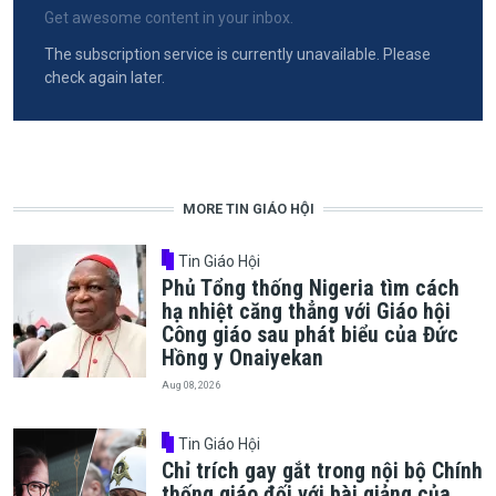
Get awesome content in your inbox.
The subscription service is currently unavailable. Please
check again later.
MORE TIN GIÁO HỘI
Tin Giáo Hội
Phủ Tổng thống Nigeria tìm cách
hạ nhiệt căng thẳng với Giáo hội
Công giáo sau phát biểu của Đức
Hồng y Onaiyekan
Aug 08, 2026
Tin Giáo Hội
Chỉ trích gay gắt trong nội bộ Chính
thống giáo đối với bài giảng của