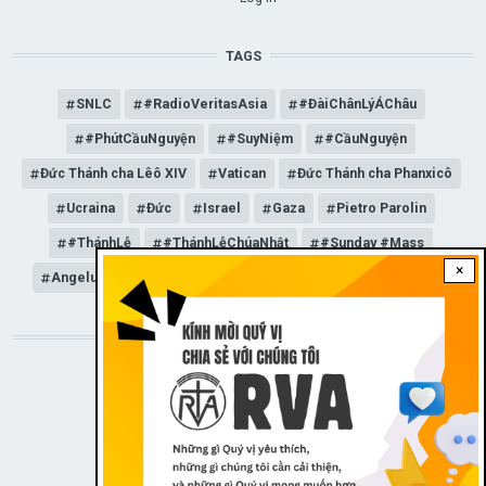
TAGS
SNLC
#RadioVeritasAsia
#ĐàiChânLýÁChâu
#PhútCầuNguyện
#SuyNiệm
#CầuNguyện
Đức Thánh cha Lêô XIV
Vatican
Đức Thánh cha Phanxicô
Ucraina
Đức
Israel
Gaza
Pietro Parolin
#ThánhLễ
#ThánhLễChúaNhật
#Sunday #Mass
×
Angelus
Đức Giáo hoàng Lêô XIV
General Audience
STAY CONNECTED WITH US!