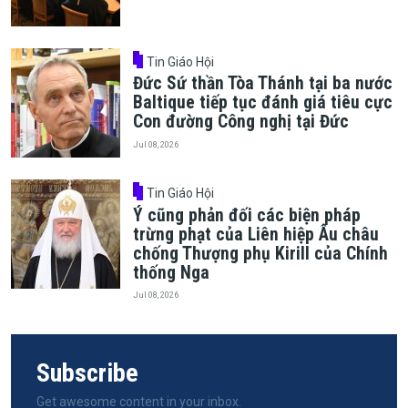
Tin Giáo Hội
Đức Sứ thần Tòa Thánh tại ba nước
Baltique tiếp tục đánh giá tiêu cực
Con đường Công nghị tại Đức
Jul 08, 2026
Tin Giáo Hội
Ý cũng phản đối các biện pháp
trừng phạt của Liên hiệp Âu châu
chống Thượng phụ Kirill của Chính
thống Nga
Jul 08, 2026
Subscribe
Get awesome content in your inbox.