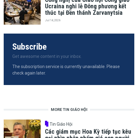
Ucraina nghi lễ Đông phương kết
thúc tại Đền thánh Zarvanytsia
Jul 14, 2026
Subscribe
Get awesome content in your inbox.
The subscription service is currently unavailable. Please
check again later.
MORE TIN GIÁO HỘI
Tin Giáo Hội
Các giám mục Hoa Kỳ tiếp tục kêu