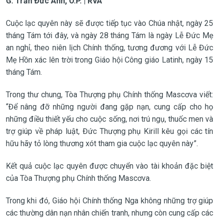
G. Trần Đức Anh, O.P. | RVA
Cuộc lạc quyên này sẽ được tiếp tục vào Chúa nhật, ngày 25
tháng Tám tới đây, và ngày 28 tháng Tám là ngày Lễ Đức Mẹ
an nghỉ, theo niên lịch Chính thống, tương đương với Lễ Đức
Mẹ Hồn xác lên trời trong Giáo hội Công giáo Latinh, ngày 15
tháng Tám.
Trong thư chung, Tòa Thượng phụ Chính thống Mascơva viết:
“Để nâng đỡ những người đang gặp nạn, cung cấp cho họ
những điều thiết yếu cho cuộc sống, nơi trú ngụ, thuốc men và
trợ giúp về pháp luật, Đức Thượng phụ Kirill kêu gọi các tín
hữu hãy tỏ lòng thương xót tham gia cuộc lạc quyên này”.
Kết quả cuộc lạc quyên được chuyển vào tài khoản đặc biệt
của Tòa Thượng phụ Chính thống Mascơva.
Trong khi đó, Giáo hội Chính thống Nga không những trợ giúp
các thường dân nạn nhân chiến tranh, nhưng còn cung cấp các