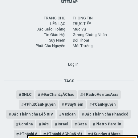
SITEMAP
TRANG CHỦ
THÔNG TIN
LIÊN LẠC
TRỰC TIẾP
Đức Giáo Hoàng
Mục Vụ
Tin Giáo Hội
Gương Chứng Nhân
Suy Niệm
Đối Thoại
Phút Cầu Nguyện
Môi Trường
USER ACCOUNT MENU
Log in
TAGS
SNLC
#ĐàiChânLýÁChâu
#RadioVeritasAsia
#PhútCầuNguyện
#SuyNiệm
#CầuNguyện
Đức Thánh cha Lêô XIV
Vatican
Đức Thánh cha Phanxicô
Ucraina
Đức
Israel
Gaza
Pietro Parolin
#ThánhLễ
#ThánhLễChúaNhật
#Sunday #Mass