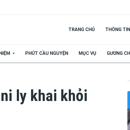
TRANG CHỦ
THÔNG TI
NIỆM
PHÚT CẦU NGUYỆN
MỤC VỤ
GƯƠNG C
ni ly khai khỏi