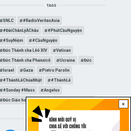
TAGS
SNLC
#RadioVeritasAsia
#ĐàiChânLýÁChâu
#PhútCầuNguyện
#SuyNiệm
#CầuNguyện
Đức Thánh cha Lêô XIV
Vatican
Đức Thánh cha Phanxicô
Ucraina
Đức
Israel
Gaza
Pietro Parolin
#ThánhLễChúaNhật
#ThánhLễ
#Sunday #Mass
Angelus
Đức Giáo hoàng Lêô XIV
General Audience
×
STAY CONNECTED WITH US!