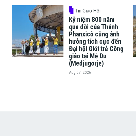
Tin Giáo Hội
Kỷ niệm 800 năm
ủ
qua đời của Thánh
Phanxicô cũng ảnh
hưởng tích cực đến
h
Đại hội Giới trẻ Công
giáo tại Mễ Du
(Medjugorje)
Aug 07, 2026