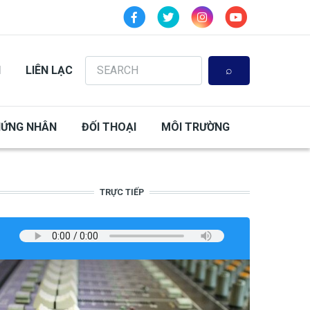
Search
N
LIÊN LẠC
HỨNG NHÂN
ĐỐI THOẠI
MÔI TRƯỜNG
TRỰC TIẾP