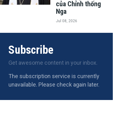
của Chính thống
Nga
Jul 08, 2026
Subscribe
Get awesome content in your inbox.
The subscription service is currently
unavailable. Please check again later.