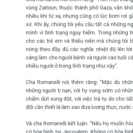
vùng Zaitoun, thuộc thành phố Gaza, vẫn khô
nhiều khi từ xa, nhưng cũng có lúc bom rơi 
xứ. Khi ấy, chúng tôi yêu cầu tất cả những n
mình vì tình trạng nguy hiểm. Trong những 
cho các trẻ em và thiếu niên mà chúng tôi t
nóng theo đầy đủ các nghĩa: nhiệt độ lên tới
càng làm cho người bệnh và người cao tuổi cà
nhiều người ở trong tình trạng như vậy”.
Cha Romanelli nói thêm rằng: “Mặc dù nhữn
những người tị nạn, với hy vọng sớm có nhữn
chấm dứt xung đột, với việc trả tự do cho tất
đối cần thiết là làm sao đưa lương thực, nước
Và cha Romanelli kết luận: “Nếu họ muốn hòa 
có hòa bình tại Jerusalem. Không có hòa bìn