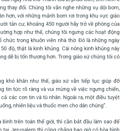
ng thay đổi. Chúng tôi vẫn nghe những vụ dội bom,
gần hơn, với những mảnh bom rơi trong khu vực giáo
gười tản cư, khoảng 450 người hãy trở về phòng của
trường hợp như thế, chúng tôi ngưng các hoạt động
ổ chức trong khuôn viên nhà thờ. Đó là những ngày
 50 độ, thật là kinh khủng. Cái nóng kinh khủng này
ng dễ bị tổn thương hơn. Trong giáo xứ chúng tôi có
g khó khăn như thế, giáo xứ vẫn tiếp tục giúp đỡ
g tin tức rõ ràng và vui mừng về việc ngưng chiến,
 cả các con tin và tù nhân. Ngoài ra, một điều tuyệt
 uống, nhiên liệu và thuốc men cho dân chúng”.
bình trên toàn thế giới, thì cần bắt đầu làm sao để
h tại Jerusalem thì cũng chẳng bao giờ có hòa bình