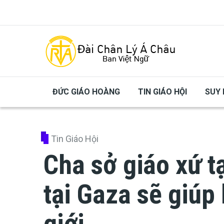
Skip to main content
ĐỨC GIÁO HOÀNG
TIN GIÁO HỘI
SUY 
Tin Giáo Hội
Cha sở giáo xứ t
tại Gaza sẽ giúp 
giới