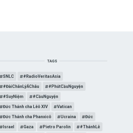
TAGS
SNLC
#RadioVeritasAsia
#ĐàiChânLýÁChâu
#PhútCầuNguyện
#SuyNiệm
#CầuNguyện
Đức Thánh cha Lêô XIV
Vatican
Đức Thánh cha Phanxicô
Ucraina
Đức
Israel
Gaza
Pietro Parolin
#ThánhLễ