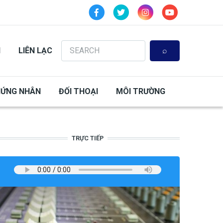
Search
N
LIÊN LẠC
HỨNG NHÂN
ĐỐI THOẠI
MÔI TRƯỜNG
TRỰC TIẾP