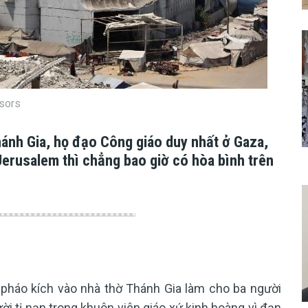
nsors
hánh Gia, họ đạo Công giáo duy nhất ở Gaza,
Jerusalem thì chẳng bao giờ có hòa bình trên
ã pháo kích vào nhà thờ Thánh Gia làm cho ba người
i tị nạn trong khuôn viên giáo xứ kinh hoàng vì đạn