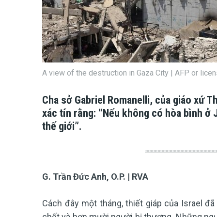
A view of the destruction in Gaza City | AFP or lice
Cha sở Gabriel Romanelli, của giáo xứ T
xác tín rằng: “Nếu không có hòa bình ở 
thế giới”.
G. Trần Đức Anh, O.P. | RVA
Cách đây một tháng, thiết giáp của Israel đ
chết và hơn mười người bị thương. Những ngườ