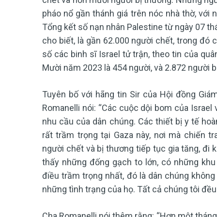
pháo nổ gần thánh giá trên nóc nhà thờ, với
Tổng kết số nạn nhân Palestine từ ngày 07 t
cho biết, là gần 62.000 người chết, trong đó
số các binh sĩ Israel tử trận, theo tin của q
Mười năm 2023 là 454 người, và 2.872 người b
Tuyên bố với hãng tin Sir của Hội đồng Giá
Romanelli nói: “Các cuộc dội bom của Israel 
nhu cầu của dân chúng. Các thiết bị y tế hoà
rất trầm trọng tại Gaza này, nơi mà chiến 
người chết và bị thương tiếp tục gia tăng, đi
thấy những đống gạch to lớn, có những khu
điều trầm trọng nhất, đó là dân chúng không h
những tình trạng của họ. Tất cả chúng tôi đều
Cha Romanelli nói thêm rằng: “Hơn một tháng s