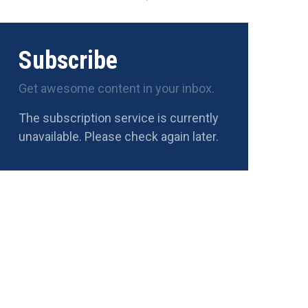
Subscribe
Get awesome content in your inbox.
The subscription service is currently
unavailable. Please check again later.