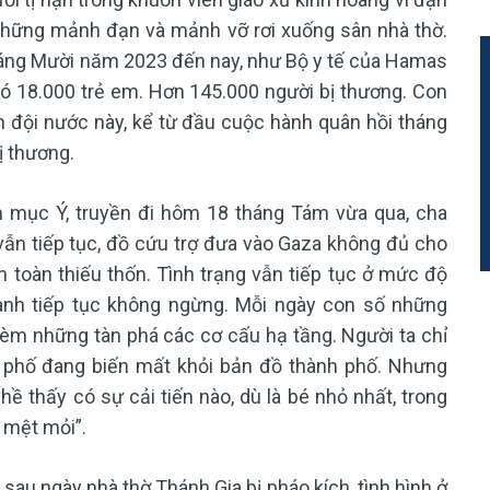
 những mảnh đạn và mảnh vỡ rơi xuống sân nhà thờ.
háng Mười năm 2023 đến nay, như Bộ y tế của Hamas
 có 18.000 trẻ em. Hơn 145.000 người bị thương. Con
uân đội nước này, kể từ đầu cuộc hành quân hồi tháng
ị thương.
m mục Ý, truyền đi hôm 18 tháng Tám vừa qua, cha
vẫn tiếp tục, đồ cứu trợ đưa vào Gaza không đủ cho
n toàn thiếu thốn. Tình trạng vẫn tiếp tục ở mức độ
tranh tiếp tục không ngừng. Mỗi ngày con số những
 kèm những tàn phá các cơ cấu hạ tầng. Người ta chỉ
 phố đang biến mất khỏi bản đồ thành phố. Nhưng
ề thấy có sự cải tiến nào, dù là bé nhỏ nhất, trong
 mệt mỏi”.
au ngày nhà thờ Thánh Gia bị pháo kích, tình hình ở