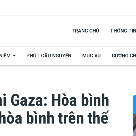
TRANG CHỦ
THÔNG TI
NIỆM
PHÚT CẦU NGUYỆN
MỤC VỤ
GƯƠNG C
ại Gaza: Hòa bình
hòa bình trên thế