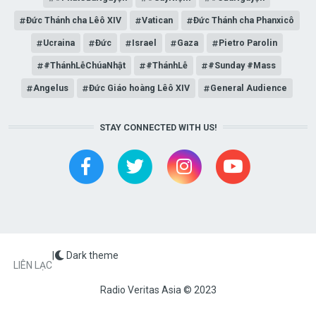
Đức Thánh cha Lêô XIV
Vatican
Đức Thánh cha Phanxicô
Ucraina
Đức
Israel
Gaza
Pietro Parolin
#ThánhLễChúaNhật
#ThánhLễ
#Sunday #Mass
Angelus
Đức Giáo hoàng Lêô XIV
General Audience
STAY CONNECTED WITH US!
|
Dark theme
FOOTER
LIÊN LẠC
Radio Veritas Asia © 2023