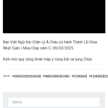
Ban Việt Ngữ Đài Chân Lý Á Châu cử hành Thánh Lễ Chúa
Nhật Tuần I Mùa Chay năm C, 09/03/2025.
Kính mời quý cộng đoàn hiệp ý cùng Đài ca tụng Chúa.
TAGS
#RADIOVERITASASIA
#ĐÀICHÂNLÝÁCHÂU
#THÁNHLỄ
#THÁNHLỄC