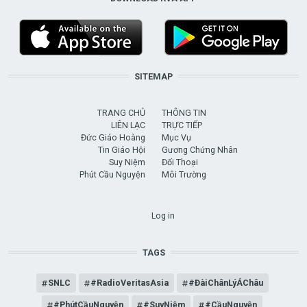
SITEMAP
TRANG CHỦ
THÔNG TIN
LIÊN LẠC
TRỰC TIẾP
Đức Giáo Hoàng
Mục Vụ
Tin Giáo Hội
Gương Chứng Nhân
Suy Niệm
Đối Thoại
Phút Cầu Nguyện
Môi Trường
USER ACCOUNT MENU
Log in
TAGS
SNLC
#RadioVeritasAsia
#ĐàiChânLýÁChâu
#PhútCầuNguyện
#SuyNiệm
#CầuNguyện