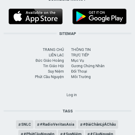
SITEMAP
TRANG CHỦ
THÔNG TIN
LIÊN LẠC
TRỰC TIẾP
Đức Giáo Hoàng
Mục Vụ
Tin Giáo Hội
Gương Chứng Nhân
Suy Niệm
Đối Thoại
Phút Cầu Nguyện
Môi Trường
USER ACCOUNT MENU
Log in
TAGS
SNLC
#RadioVeritasAsia
#ĐàiChânLýÁChâu
#PhútCầuNguyện
#SuyNiệm
#CầuNguyện