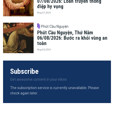
07/08/2026: Loan truyền thông
điệp hy vọng
Aug 07, 2026
Phút Cầu Nguyện
Phút Cầu Nguyện, Thứ Năm
06/08/2026: Bước ra khỏi vùng an
toàn
Aug 06, 2026
Subscribe
Get awesome content in your inbox.
The subscription service is currently unavailable. Please
check again later.