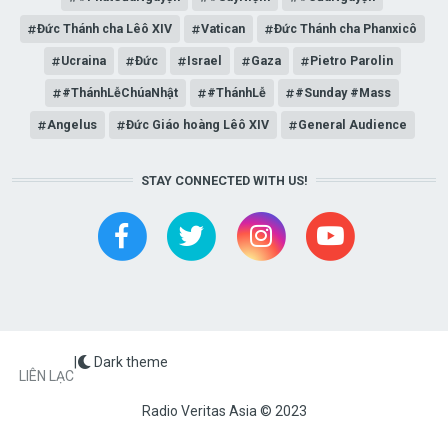
Đức Thánh cha Lêô XIV
Vatican
Đức Thánh cha Phanxicô
Ucraina
Đức
Israel
Gaza
Pietro Parolin
#ThánhLễChúaNhật
#ThánhLễ
#Sunday #Mass
Angelus
Đức Giáo hoàng Lêô XIV
General Audience
STAY CONNECTED WITH US!
|
Dark theme
FOOTER
LIÊN LẠC
Radio Veritas Asia © 2023