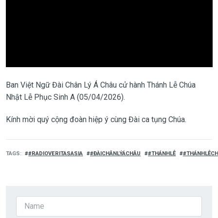
Ban Việt Ngữ Đài Chân Lý Á Châu cử hành
Thánh Lễ Chúa
Nhật Lễ Phục Sinh A (05/04/2026)
.
Kính mời quý cộng đoàn hiệp ý cùng Đài ca tụng Chúa.
TAGS
#RADIOVERITASASIA
#ĐÀICHÂNLÝÁCHÂU
#THÁNHLỄ
#THÁNHLỄC