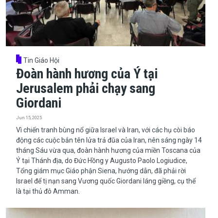
Tin Giáo Hội
Đoàn hành hương của Ý tại
Jerusalem phải chạy sang
Giordani
Jun 15, 2025
​​​​​​​Vì chiến tranh bùng nổ giữa Israel và Iran, với các hụ còi báo
động các cuộc bắn tên lửa trả đũa của Iran, nên sáng ngày 14
tháng Sáu vừa qua, đoàn hành hương của miền Toscana của
Ý tại Thánh địa, do Đức Hồng y Augusto Paolo Logiudice,
Tổng giám mục Giáo phận Siena, hướng dẫn, đã phải rời
Israel để tị nạn sang Vương quốc Giordani láng giềng, cụ thể
là tại thủ đô Amman.