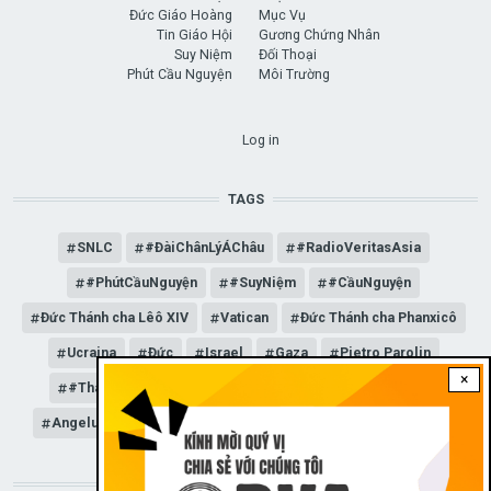
Đức Giáo Hoàng
Mục Vụ
Tin Giáo Hội
Gương Chứng Nhân
Suy Niệm
Đối Thoại
Phút Cầu Nguyện
Môi Trường
USER ACCOUNT MENU
Log in
TAGS
SNLC
#ĐàiChânLýÁChâu
#RadioVeritasAsia
#PhútCầuNguyện
#SuyNiệm
#CầuNguyện
Đức Thánh cha Lêô XIV
Vatican
Đức Thánh cha Phanxicô
Ucraina
Đức
Israel
Gaza
Pietro Parolin
×
#ThánhLễ
#ThánhLễChúaNhật
#Sunday #Mass
Angelus
Đức Giáo hoàng Lêô XIV
General Audience
STAY CONNECTED WITH US!