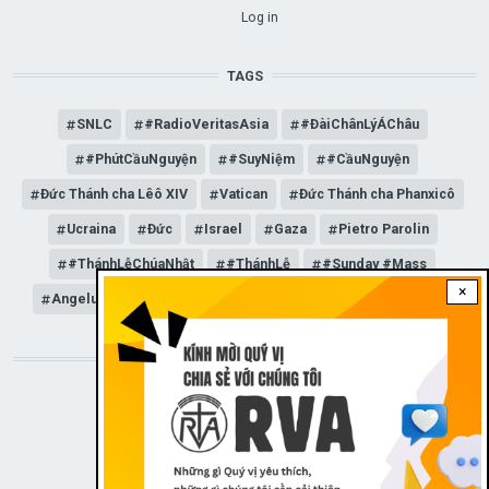
USER ACCOUNT MENU
Log in
TAGS
SNLC
#RadioVeritasAsia
#ĐàiChânLýÁChâu
#PhútCầuNguyện
#SuyNiệm
#CầuNguyện
Đức Thánh cha Lêô XIV
Vatican
Đức Thánh cha Phanxicô
Ucraina
Đức
Israel
Gaza
Pietro Parolin
#ThánhLễChúaNhật
#ThánhLễ
#Sunday #Mass
×
Angelus
Đức Giáo hoàng Lêô XIV
General Audience
STAY CONNECTED WITH US!