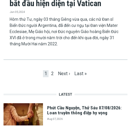
bắt đầu hiện diện tại Vatican
Jan 05, 2024
​​​​​​​Hôm thứ Tư, ngày 03 tháng Giêng vừa qua, các nữ Đan sĩ
Biển Đức người Argentina, đã đến cư ngụ tại Đan viện Mater
Ecclesiae, Mẹ Giáo hội, nơi Đức nguyên Giáo hoàng Biển Đức
XVI đã ở trong mười năm trời cho đến khi qua đời, ngày 31
tháng Mười Hai năm 2022.
Pagination
Current page
Page
Next page
Last page
1
2
Next ›
Last »
LATEST
Phút Cầu Nguyện, Thứ Sáu 07/08/2026:
Loan truyền thông điệp hy vọng
Aug 07, 2026