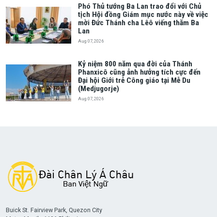
Phó Thủ tướng Ba Lan trao đổi với Chủ
tịch Hội đồng Giám mục nước này về việc
mời Đức Thánh cha Lêô viếng thăm Ba
Lan
Aug 07, 2026
Kỷ niệm 800 năm qua đời của Thánh
Phanxicô cũng ảnh hưởng tích cực đến
Đại hội Giới trẻ Công giáo tại Mễ Du
(Medjugorje)
Aug 07, 2026
Buick St. Fairview Park, Quezon City