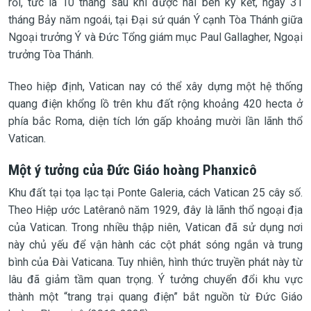
rồi, tức là 10 tháng sau khi được hai bên ký kết, ngày 31
tháng Bảy năm ngoái, tại Đại sứ quán Ý cạnh Tòa Thánh giữa
Ngoại trưởng Ý và Đức Tổng giám mục Paul Gallagher, Ngoại
trưởng Tòa Thánh.
Theo hiệp định, Vatican nay có thể xây dựng một hệ thống
quang điện khổng lồ trên khu đất rộng khoảng 420 hecta ở
phía bắc Roma, diện tích lớn gấp khoảng mười lần lãnh thổ
Vatican.
Một ý tưởng của Đức Giáo hoàng Phanxicô
Khu đất tại tọa lạc tại Ponte Galeria, cách Vatican 25 cây số.
Theo Hiệp ước Latêranô năm 1929, đây là lãnh thổ ngoại địa
của Vatican. Trong nhiều thập niên, Vatican đã sử dụng nơi
này chủ yếu để vận hành các cột phát sóng ngắn và trung
bình của Đài Vaticana. Tuy nhiên, hình thức truyền phát này từ
lâu đã giảm tầm quan trọng. Ý tưởng chuyển đổi khu vực
thành một “trang trại quang điện” bắt nguồn từ Đức Giáo