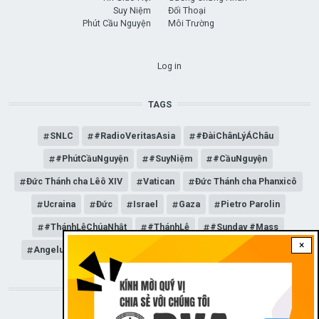
Suy Niệm
Đối Thoại
Phút Cầu Nguyện
Môi Trường
USER ACCOUNT MENU
Log in
TAGS
SNLC
#RadioVeritasAsia
#ĐàiChânLýÁChâu
#PhútCầuNguyện
#SuyNiệm
#CầuNguyện
Đức Thánh cha Lêô XIV
Vatican
Đức Thánh cha Phanxicô
Ucraina
Đức
Israel
Gaza
Pietro Parolin
#ThánhLễChúaNhật
#ThánhLễ
#Sunday #Mass
×
Angelus
Đức Giáo hoàng Lêô XIV
General Audience
STAY CONNECTED WITH US!