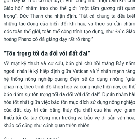
gọi đây là “một cơ hội tuyệt vời” cũng như “một cam kết của
Giáo hội” nhằm trao cho thế giới “một tấm gương rất quan
trọng”. Đức Thánh cha nhận định: “Tất cả chúng ta đều biết
những tác động của biến đổi khí hậu, và thực sự cần chăm
sóc toàn thế giới, toàn thể công trình tạo dựng, như Đức Giáo
hoàng Phanxicô đã giảng dạy rất rõ ràng.”
“Tôn trọng tối đa đối với đất đai”
Về mặt kỹ thuật và cơ cấu, bản ghi chú hồi tháng Bảy năm
ngoái nhân lễ ký hiệp định giữa Vatican và Ý nhấn mạnh rằng
hệ thống nông nghiệp-quang điện sẽ áp dụng những “giải
pháp mà, theo trình độ khoa học và công nghệ hiện nay, có thể
bảo đảm sự tôn trọng tối đa đối với đất đai”. Dự án nhằm hài
hòa tốt nhất giữa việc bảo tồn mục đích sử dụng nông nghiệp
của đất, duy trì cân bằng thủy địa chất của khu vực, giảm
thiểu tối đa tác động môi trường và bảo vệ di sản văn hóa,
khảo cổ cũng như cảnh quan thiên nhiên.