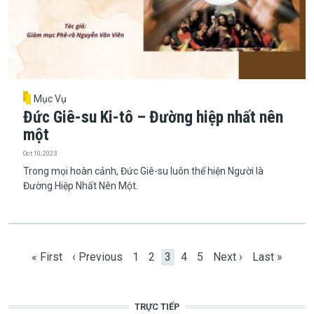
Mục Vụ
Đức Giê-su Ki-tô – Đường hiệp nhất nên
một
Oct 10, 2023
Trong mọi hoàn cảnh, Đức Giê-su luôn thể hiện Người là
Đường Hiệp Nhất Nên Một.
Pagination
First page
Previous page
Page
Page
Current page
Page
Page
Next page
Last page
« First
‹ Previous
1
2
3
4
5
Next ›
Last »
TRỰC TIẾP