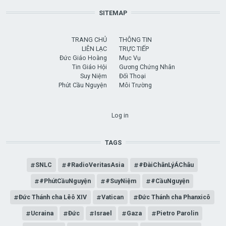
SITEMAP
TRANG CHỦ
THÔNG TIN
LIÊN LẠC
TRỰC TIẾP
Đức Giáo Hoàng
Mục Vụ
Tin Giáo Hội
Gương Chứng Nhân
Suy Niệm
Đối Thoại
Phút Cầu Nguyện
Môi Trường
USER ACCOUNT MENU
Log in
TAGS
SNLC
#RadioVeritasAsia
#ĐàiChânLýÁChâu
#PhútCầuNguyện
#SuyNiệm
#CầuNguyện
Đức Thánh cha Lêô XIV
Vatican
Đức Thánh cha Phanxicô
Ucraina
Đức
Israel
Gaza
Pietro Parolin