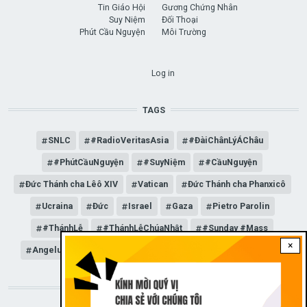
Tin Giáo Hội
Gương Chứng Nhân
Suy Niệm
Đối Thoại
Phút Cầu Nguyện
Môi Trường
USER ACCOUNT MENU
Log in
TAGS
SNLC
#RadioVeritasAsia
#ĐàiChânLýÁChâu
#PhútCầuNguyện
#SuyNiệm
#CầuNguyện
Đức Thánh cha Lêô XIV
Vatican
Đức Thánh cha Phanxicô
Ucraina
Đức
Israel
Gaza
Pietro Parolin
#ThánhLễ
#ThánhLễChúaNhật
#Sunday #Mass
×
Angelus
Đức Giáo hoàng Lêô XIV
General Audience
STAY CONNECTED WITH US!