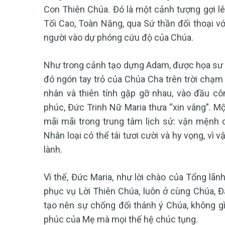
Con Thiên Chúa. Đó là một cảnh tượng gợi 
Tối Cao, Toàn Năng, qua Sứ thần đối thoại vớ
người vào dự phóng cứu độ của Chúa.
Như trong cảnh tạo dựng Adam, được họa sư M
đó ngón tay trỏ của Chúa Cha trên trời chạm
nhân và thiên tính gặp gỡ nhau, vào đầu cô
phúc, Đức Trinh Nữ Maria thưa “xin vâng”. Mộ
mãi mãi trong trung tâm lịch sử: vận mệnh củ
Nhân loại có thể tái tươi cười và hy vọng, vì
lành.
Vì thế, Đức Maria, như lời chào của Tổng lãn
phục vụ Lời Thiên Chúa, luôn ở cùng Chúa, Đ
tạo nên sự chống đối thánh ý Chúa, không gì 
phúc của Mẹ mà mọi thế hệ chúc tụng.