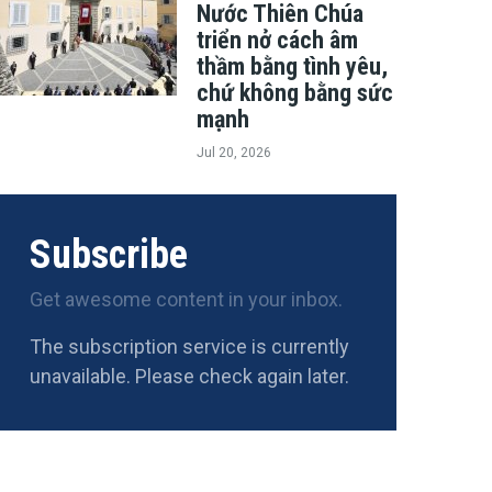
Nước Thiên Chúa
triển nở cách âm
thầm bằng tình yêu,
chứ không bằng sức
mạnh
Jul 20, 2026
Subscribe
Get awesome content in your inbox.
The subscription service is currently
unavailable. Please check again later.