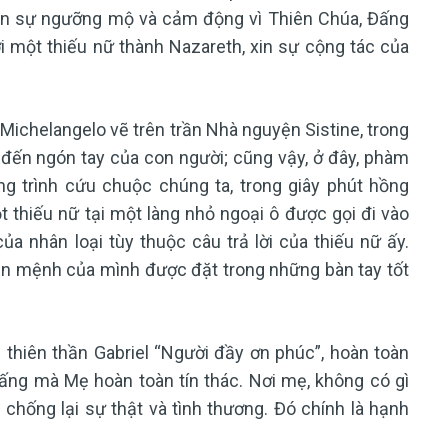
lên sự ngưỡng mộ và cảm động vì Thiên Chúa, Đấng
i một thiếu nữ thành Nazareth, xin sự cộng tác của
ichelangelo vẽ trên trần Nhà nguyện Sistine, trong
 đến ngón tay của con người; cũng vậy, ở đây, phàm
ng trình cứu chuộc chúng ta, trong giây phút hồng
t thiếu nữ tại một làng nhỏ ngoại ô được gọi đi vào
a nhân loại tùy thuộc câu trả lời của thiếu nữ ấy.
 vận mệnh của mình được đặt trong những bàn tay tốt
h thiên thần Gabriel “Người đầy ơn phúc”, hoàn toàn
ấng mà Mẹ hoàn toàn tín thác. Nơi mẹ, không có gì
chống lại sự thật và tình thương. Đó chính là hạnh