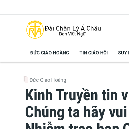
Skip to main content
ĐỨC GIÁO HOÀNG
TIN GIÁO HỘI
SUY 
Đức Giáo Hoàng
Kinh Truyền tin 
Chúng ta hãy vu
Nhiễm trao ban 