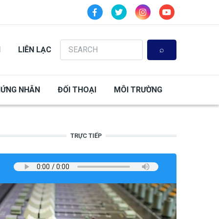
Search
N
LIÊN LẠC
HỨNG NHÂN
ĐỐI THOẠI
MÔI TRƯỜNG
TRỰC TIẾP