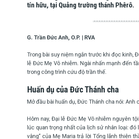
tín hữu, tại Quảng trường thánh Phêrô.
G. Trần Đức Anh, O.P. | RVA
Trong bài suy niệm ngắn trước khi đọc kinh, Đ
lễ Đức Mẹ Vô nhiễm. Ngài nhấn mạnh đến tầm 
trong công trình cứu độ trần thế.
Huấn dụ của Đức Thánh cha
Mở đầu bài huấn dụ, Đức Thánh cha nói: Anh 
Hôm nay, Đại lễ Đức Mẹ Vô nhiễm nguyên tội
lúc quan trọng nhất của lịch sử nhân loại: đó l
vâng” của Mẹ Maria trả lời Tổng lãnh thiên t