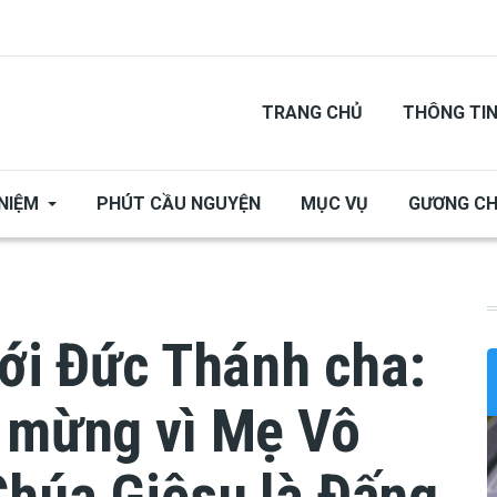
TRANG CHỦ
THÔNG TI
NIỆM
PHÚT CẦU NGUYỆN
MỤC VỤ
GƯƠNG C
với Đức Thánh cha:
i mừng vì Mẹ Vô
Chúa Giêsu là Đấng