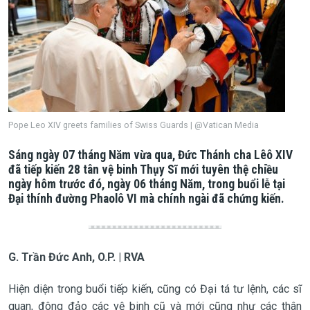
Pope Leo XIV greets families of Swiss Guards | @Vatican Media
Sáng ngày 07 tháng Năm vừa qua, Đức Thánh cha Lêô XIV
đã tiếp kiến 28 tân vệ binh Thụy Sĩ mới tuyên thệ chiều
ngày hôm trước đó, ngày 06 tháng Năm, trong buổi lễ tại
Đại thính đường Phaolô VI mà chính ngài đã chứng kiến.
G. Trần Đức Anh, O.P. | RVA
Hiện diện trong buổi tiếp kiến, cũng có Đại tá tư lệnh, các sĩ
quan, đông đảo các vệ binh cũ và mới cũng như các thân