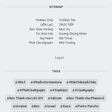
SITEMAP
TRANG CHỦ
THÔNG TIN
LIÊN LẠC
TRỰC TIẾP
Đức Giáo Hoàng
Mục Vụ
Tin Giáo Hội
Gương Chứng Nhân
Suy Niệm
Đối Thoại
Phút Cầu Nguyện
Môi Trường
USER ACCOUNT MENU
Log in
TAGS
SNLC
#RadioVeritasAsia
#ĐàiChânLýÁChâu
#PhútCầuNguyện
#SuyNiệm
#CầuNguyện
Đức Thánh cha Lêô XIV
Vatican
Đức Thánh cha Phanxicô
Ucraina
Đức
Israel
Gaza
Pietro Parolin