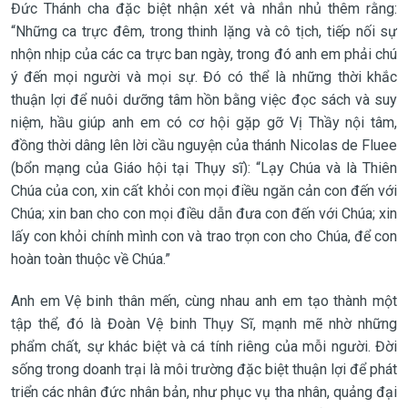
Đức Thánh cha đặc biệt nhận xét và nhắn nhủ thêm rằng:
“Những ca trực đêm, trong thinh lặng và cô tịch, tiếp nối sự
nhộn nhịp của các ca trực ban ngày, trong đó anh em phải chú
ý đến mọi người và mọi sự. Đó có thể là những thời khắc
thuận lợi để nuôi dưỡng tâm hồn bằng việc đọc sách và suy
niệm, hầu giúp anh em có cơ hội gặp gỡ Vị Thầy nội tâm,
đồng thời dâng lên lời cầu nguyện của thánh Nicolas de Fluee
(bổn mạng của Giáo hội tại Thụy sĩ): “Lạy Chúa và là Thiên
Chúa của con, xin cất khỏi con mọi điều ngăn cản con đến với
Chúa; xin ban cho con mọi điều dẫn đưa con đến với Chúa; xin
lấy con khỏi chính mình con và trao trọn con cho Chúa, để con
hoàn toàn thuộc về Chúa.”
Anh em Vệ binh thân mến, cùng nhau anh em tạo thành một
tập thể, đó là Đoàn Vệ binh Thụy Sĩ, mạnh mẽ nhờ những
phẩm chất, sự khác biệt và cá tính riêng của mỗi người. Đời
sống trong doanh trại là môi trường đặc biệt thuận lợi để phát
triển các nhân đức nhân bản, như phục vụ tha nhân, quảng đại