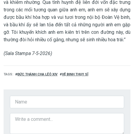
và khiêm nhường. Qua tình huynh đệ liên đới vốn đặc trưng
trong các mối tương quan giữa anh em, anh em sẽ xây dựng
được bầu khí hòa hợp và vui tươi trong nội bộ Đoàn Vệ binh,
và bầu khí ấy sẽ lan tỏa đến tất cả những người anh em gặp
gỡ. Tôi khuyến khích anh em kiên trì trên con đường này, dù
thường đòi hỏi nhiều cố gắng, nhưng sẽ sinh nhiều hoa trái.”
(Sala Stampa 7-5-2026)
TAGS
ĐỨC THÁNH CHA LÊÔ XIV
VỆ BINH THỤY SĨ