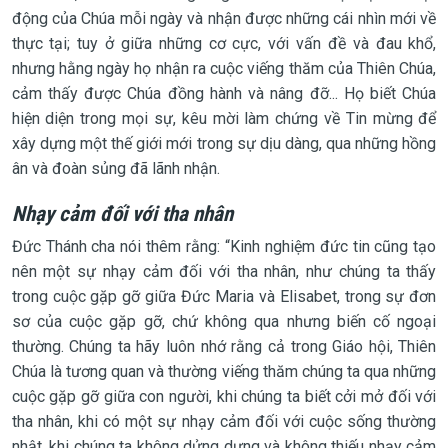
động của Chúa mỗi ngày và nhận được những cái nhìn mới về
thực tại; tuy ở giữa những cơ cực, với vấn đề và đau khổ,
nhưng hằng ngày họ nhận ra cuộc viếng thăm của Thiên Chúa,
cảm thấy được Chúa đồng hành và nâng đỡ... Họ biết Chúa
hiện diện trong mọi sự, kêu mời làm chứng về Tin mừng để
xây dựng một thế giới mới trong sự dịu dàng, qua những hồng
ân và đoàn sủng đã lãnh nhận.
Nhạy cảm đối với tha nhân
Đức Thánh cha nói thêm rằng: “Kinh nghiệm đức tin cũng tạo
nên một sự nhạy cảm đối với tha nhân, như chúng ta thấy
trong cuộc gặp gỡ giữa Đức Maria và Elisabet, trong sự đơn
sơ của cuộc gặp gỡ, chứ không qua nhưng biến cố ngoại
thường. Chúng ta hãy luôn nhớ rằng cả trong Giáo hội, Thiên
Chúa là tương quan và thường viếng thăm chúng ta qua những
cuộc gặp gỡ giữa con người, khi chúng ta biết cởi mở đối với
tha nhân, khi có một sự nhạy cảm đối với cuộc sống thường
nhật, khi chúng ta không dửng dưng và không thiếu nhạy cảm