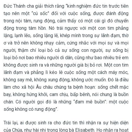
Đức Thánh cha giải thích rằng “kinh nghiệm đức tin trước tiên
tạo nên một “cú sốc” đối với cuộc sống, được đánh động
trong nội tâm, rung động, cảm thấy có một cái gì đó chuyển
động trong tâm hồn. Nó trái ngược với một con tim phẳng
lặng, lạnh lẽo, sống lặng lẽ, khép mình trong sự lãnh đạm, thờ
ơ và trở nên không nhạy cảm, cứng nhắc với mọi sự và mọi
người, thậm chí loại bỏ cả sự sống con người, sự sống bị
loại bỏ nơi bao nhiêu người di dân, cũng như bao nhiêu trẻ em
không được sinh ra và những người già bị bỏ rơi. Một con tim
lãnh đạm và phẳng lì kéo lê cuộc sống một cách máy móc,
không say mê, không xung động, không ước muốn. Đó là điều
làm cho xã hội Âu châu chúng ta bệnh hoạn: sống chết mặc
bay, không hứng khởi, cam chịu, bấp bênh, nói chung là buồn
chán. Có người gọi đó là những “đam mê buồn”: một cuộc
sống không có rung động”.
Trái lại, ai được sinh ra cho đức tin thì nhận ra sự hiện diện
của Chúa, như hài nhi trong lòng bà Elisabeth. Họ nhận ra hoạt