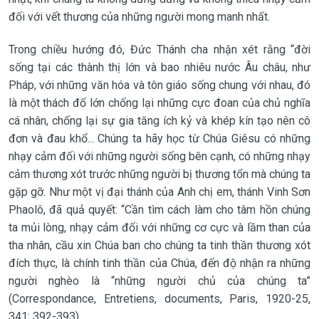
đối với vết thương của những người mong manh nhất.
Trong chiều hướng đó, Đức Thánh cha nhận xét rằng “đời
sống tại các thành thị lớn và bao nhiêu nước Âu châu, như
Pháp, với những văn hóa và tôn giáo sống chung với nhau, đó
là một thách đố lớn chống lại những cực đoan của chủ nghĩa
cá nhân, chống lại sự gia tăng ích kỷ và khép kín tạo nên cô
đơn và đau khổ... Chúng ta hãy học từ Chúa Giêsu có những
nhạy cảm đối với những người sống bên cạnh, có những nhạy
cảm thương xót trước những người bị thương tổn mà chúng ta
gặp gỡ. Như một vị đại thánh của Anh chị em, thánh Vinh Sơn
Phaolô, đã quả quyết: “Cần tìm cách làm cho tâm hồn chúng
ta mủi lòng, nhạy cảm đối với những cơ cực và lầm than của
tha nhân, cầu xin Chúa ban cho chúng ta tinh thần thương xót
đích thực, là chính tinh thần của Chúa, đến độ nhận ra những
người nghèo là “những người chủ của chúng ta”
(Correspondance, Entretiens, documents, Paris, 1920-25,
341; 392-393)