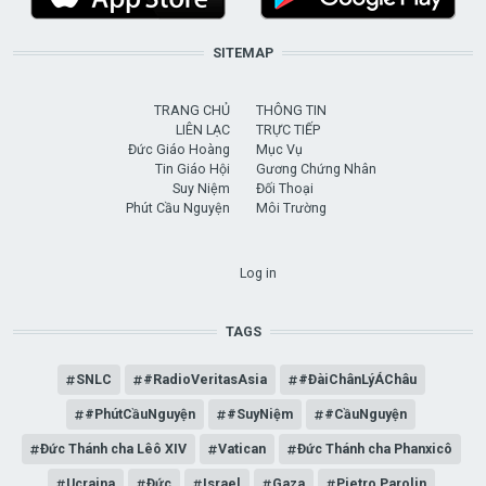
SITEMAP
TRANG CHỦ
THÔNG TIN
LIÊN LẠC
TRỰC TIẾP
Đức Giáo Hoàng
Mục Vụ
Tin Giáo Hội
Gương Chứng Nhân
Suy Niệm
Đối Thoại
Phút Cầu Nguyện
Môi Trường
USER ACCOUNT MENU
Log in
TAGS
SNLC
#RadioVeritasAsia
#ĐàiChânLýÁChâu
#PhútCầuNguyện
#SuyNiệm
#CầuNguyện
Đức Thánh cha Lêô XIV
Vatican
Đức Thánh cha Phanxicô
Ucraina
Đức
Israel
Gaza
Pietro Parolin