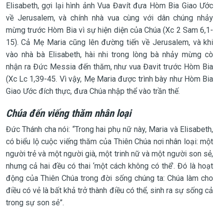
Elisabeth, gợi lại hình ảnh Vua Đavít đưa Hòm Bia Giao Ước
về Jerusalem, và chính nhà vua cùng với dân chúng nhảy
mừng trước Hòm Bia vì sự hiện diện của Chúa (Xc 2 Sam 6,1-
15). Cả Mẹ Maria cũng lên đường tiến về Jerusalem, và khi
vào nhà bà Elisabeth, hài nhi trong lòng bà nhảy mừng cò
nhận ra Đức Messia đến thăm, như vua Đavit trước Hòm Bia
(Xc Lc 1,39-45. Vì vậy, Mẹ Maria được trình bày như Hòm Bia
Giao Ước đích thực, đưa Chúa nhập thể vào trần thế.
Chúa đến viếng thăm nhân loại
Đức Thánh cha nói: “Trong hai phụ nữ này, Maria và Elisabeth,
có biểu lộ cuộc viếng thăm của Thiên Chúa nơi nhân loại: một
người trẻ và một người già, một trinh nữ và một người son sẻ,
nhưng cả hai đều có thai ‘một cách không có thể’. Đó là hoạt
động của Thiên Chúa trong đời sống chúng ta: Chúa làm cho
điều có vẻ là bất khả trở thành điều có thể, sinh ra sự sống cả
trong sự son sẻ”.