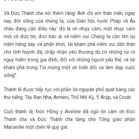
Và Đức Thánh cha nói thêm rằng: Anh chị em thân mến, ngày
nay, đời sống của chúng ta, của Giáo hội, nước Pháp và Âu
châu đang cần điều này: đó là ơn nhạy cảm, một nhạy cảm
mới về đức tin, đức bác ái và niềm vui. Chúng ta cần tìm lại
niềm hăng say và phấn khởi, tái khám phá niềm vui dấn thân
cho tình huynh đệ, chấp nhận yêu thương dù có những rủi ro
nguy hiểm trong gia đình, đối với những người yếu thế, và tái
khám phá trong Tin mừng một ơn biến đổi và làm đẹp cuộc
sống”.
Thánh lễ được tiếp tục với phần lời nguyện phổ quát bằng các
thứ tiếng: Tây Ban Nha, Armeni, Thổ Nhĩ Kỳ, Ý, Arập, và Croát.
Cuối thánh lễ, Đức Hồng y Aveline đã ngỏ lời cám ơn Đức
Thánh cha và Đức Thánh cha tặng cho Tổng giáo phận
Marseille một chén lễ quý giá.