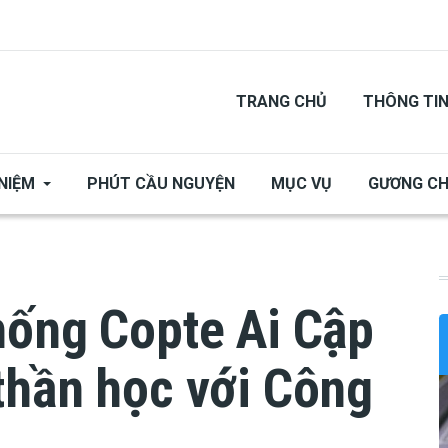
TRANG CHỦ
THÔNG TI
NIỆM
PHÚT CẦU NGUYỆN
MỤC VỤ
GƯƠNG C
hống Copte Ai Cập
thần học với Công