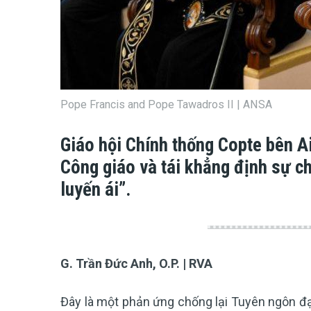
Pope Francis and Pope Tawadros II | ANSA
Giáo hội Chính thống Copte bên Ai
Công giáo và tái khẳng định sự c
luyến ái”.
G. Trần Đức Anh, O.P. | RVA
Đây là một phản ứng chống lại Tuyên ngôn đạo