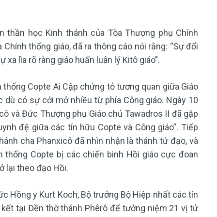
an thần học Kinh thánh của Tòa Thượng phụ Chính
Chính thống giáo, đã ra thông cáo nói rằng: “Sự đổi
a lìa rõ ràng giáo huấn luân lý Kitô giáo”.
 thống Copte Ai Cập chứng tỏ tương quan giữa Giáo
ặc dù có sự cởi mở nhiều từ phía Công giáo. Ngày 10
ô và Đức Thượng phụ Giáo chủ Tawadros II đã gặp
uynh đệ giữa các tín hữu Copte và Công giáo”. Tiếp
ánh cha Phanxicô đã nhìn nhận là thánh tử đạo, và
h thống Copte bị các chiến binh Hồi giáo cực đoan
 lại theo đạo Hồi.
ức Hồng y Kurt Koch, Bộ trưởng Bộ Hiệp nhất các tín
kết tại Đền thờ thánh Phêrô để tưởng niệm 21 vị tử