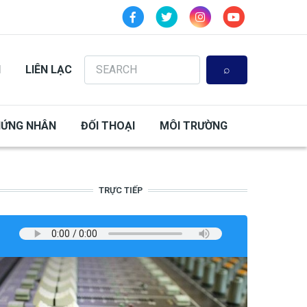
Search
N
LIÊN LẠC
HỨNG NHÂN
ĐỐI THOẠI
MÔI TRƯỜNG
TRỰC TIẾP