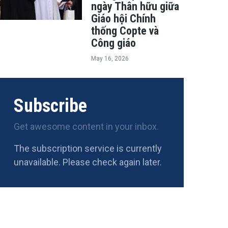
ngày Thân hữu giữa
Giáo hội Chính
thống Copte và
Công giáo
May 16, 2026
Subscribe
Get awesome content in your inbox.
The subscription service is currently
unavailable. Please check again later.