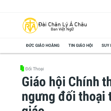
Skip to main content
ĐỨC GIÁO HOÀNG
TIN GIÁO HỘI
SUY 
Đối Thoại
Giáo hội Chính t
ngưng đối thoại 
giáo