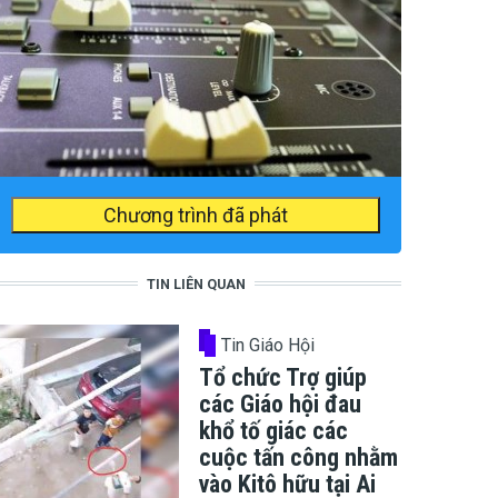
Chương trình đã phát
TIN LIÊN QUAN
Tin Giáo Hội
Tổ chức Trợ giúp
các Giáo hội đau
khổ tố giác các
cuộc tấn công nhằm
vào Kitô hữu tại Ai