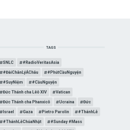
TAGS
SNLC
#RadioVeritasAsia
#ĐàiChânLýÁChâu
#PhútCầuNguyện
#SuyNiệm
#CầuNguyện
Đức Thánh cha Lêô XIV
Vatican
Đức Thánh cha Phanxicô
Ucraina
Đức
Israel
Gaza
Pietro Parolin
#ThánhLễ
#ThánhLễChúaNhật
#Sunday #Mass