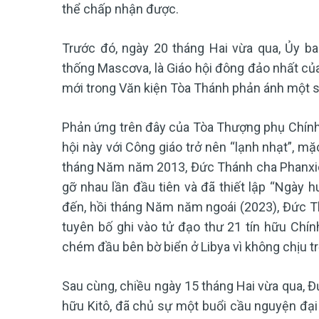
thể chấp nhận được.
Trước đó, ngày 20 tháng Hai vừa qua, Ủy b
thống Mascơva, là Giáo hội đông đảo nhất của 
mới trong Văn kiện Tòa Thánh phản ánh một sự x
Phản ứng trên đây của Tòa Thượng phụ Chính
hội này với Công giáo trở nên “lạnh nhạt”, m
tháng Năm năm 2013, Đức Thánh cha Phanxic
gỡ nhau lần đầu tiên và đã thiết lập “Ngày h
đến, hồi tháng Năm năm ngoái (2023), Đức Th
tuyên bố ghi vào tử đạo thư 21 tín hữu Chín
chém đầu bên bờ biển ở Libya vì không chịu trở
Sau cùng, chiều ngày 15 tháng Hai vừa qua, Đ
hữu Kitô, đã chủ sự một buổi cầu nguyện đại 