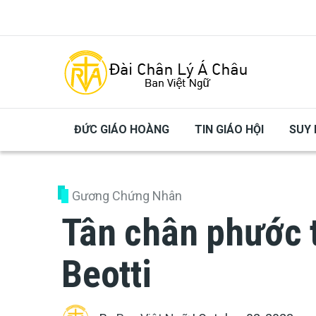
Skip to main content
ĐỨC GIÁO HOÀNG
TIN GIÁO HỘI
SUY 
Gương Chứng Nhân
Tân chân phước 
Beotti