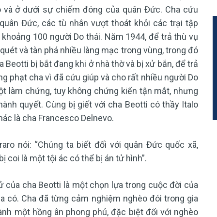
ó và ở dưới sự chiếm đóng của quân Đức. Cha cứu
quân Đức, các tù nhân vượt thoát khỏi các trại tập
ó khoảng 100 người Do thái. Năm 1944, để trả thù vụ
quét và tàn phá nhiều làng mạc trong vùng, trong đó
Beotti bị bắt đang khi ở nhà thờ và bị xử bắn, để trả
g phạt cha vì đã cứu giúp và cho rất nhiều người Do
ột làm chứng, tuy không chứng kiến tận mắt, nhưng
hành quyết. Cùng bị giết với cha Beotti có thầy Italo
khác là cha Francesco Delnevo.
aro nói: “Chúng ta biết đối với quân Đức quốc xã,
 coi là một tội ác có thể bị án tử hình”.
 của cha Beotti là một chọn lựa trong cuộc đời của
ha có. Cha đã từng cảm nghiệm nghèo đói trong gia
hành một hồng ân phong phú, đặc biệt đối với nghèo