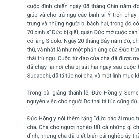
cuộc đình chiến ngày 08 tháng Chín năm đ
giúp và cho trú ngụ các binh sĩ Ý trốn chạy 
trung và những người bị bách hại, trong đó c
70 binh sĩ Đức bị giết, quân Đức mở cuộc càn 
có làng Sidolo. Ngày 20 tháng Bảy năm đó, cha 
thù, và nhất là như một phản ứng của Đức trừn
thái trú ngụ. Cuộc tử đạo của cha đã được m
đã chạy lại nơi cha bị sát hại ngay sau cuộc 
Sudacchi, đã tá túc nơi cha, và một linh mục 
Trong bài giảng thánh lễ, Đức Hồng y Semer
nguyên việc cho người Do thái tá túc cũng đủ bị
Đức Hồng y nói thêm rằng “đức bác ái mục tử
cha. Cha cho người nghèo tất cả những gì c
đình, nhưng cha đã biết biến cái nghèo ấy t