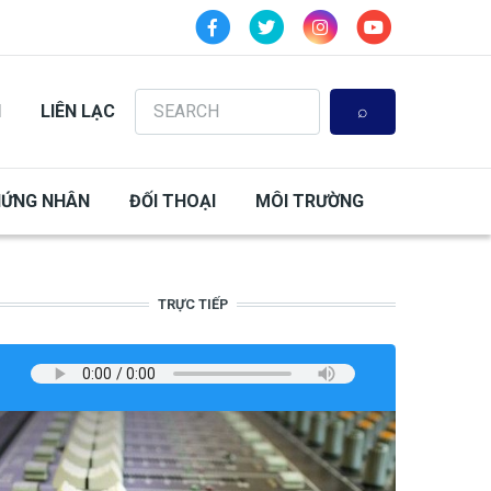
Search
N
LIÊN LẠC
HỨNG NHÂN
ĐỐI THOẠI
MÔI TRƯỜNG
TRỰC TIẾP