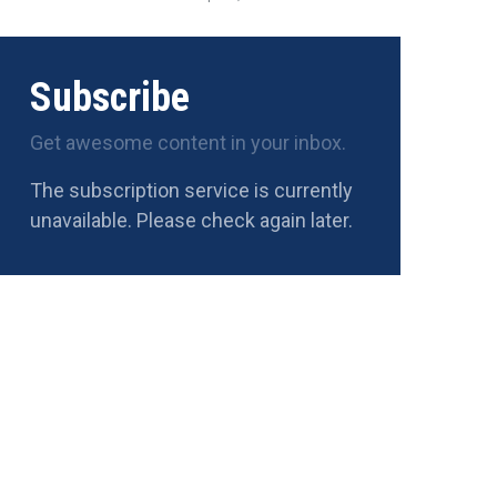
Subscribe
Get awesome content in your inbox.
The subscription service is currently
unavailable. Please check again later.