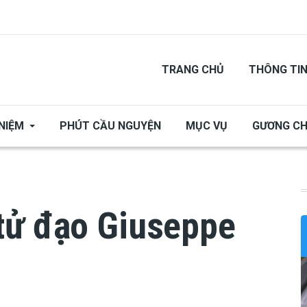
TRANG CHỦ
THÔNG TI
NIỆM
PHÚT CẦU NGUYỆN
MỤC VỤ
GƯƠNG C
tử đạo Giuseppe