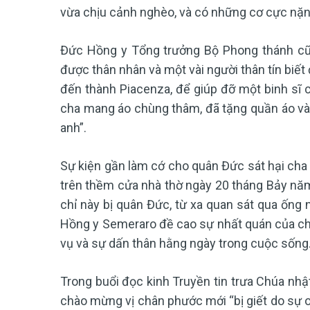
vừa chịu cảnh nghèo, và có những cơ cực nặn
Đức Hồng y Tổng trưởng Bộ Phong thánh cũn
được thân nhân và một vài người thân tín biết 
đến thành Piacenza, để giúp đỡ một binh sĩ 
cha mang áo chùng thâm, đã tặng quần áo và đ
anh”.
Sự kiện gần làm cớ cho quân Đức sát hại cha 
trên thềm cửa nhà thờ ngày 20 tháng Bảy nă
chỉ này bị quân Đức, từ xa quan sát qua ống 
Hồng y Semeraro đề cao sự nhất quán của cha
vụ và sự dấn thân hằng ngày trong cuộc sống
Trong buổi đọc kinh Truyền tin trưa Chúa nh
chào mừng vị chân phước mới “bị giết do sự 