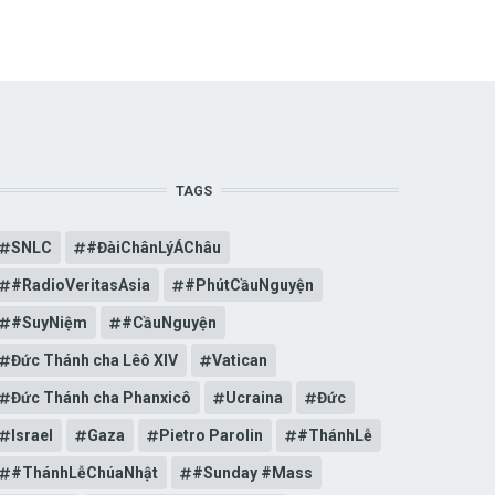
TAGS
SNLC
#ĐàiChânLýÁChâu
#RadioVeritasAsia
#PhútCầuNguyện
#SuyNiệm
#CầuNguyện
Đức Thánh cha Lêô XIV
Vatican
Đức Thánh cha Phanxicô
Ucraina
Đức
Israel
Gaza
Pietro Parolin
#ThánhLễ
#ThánhLễChúaNhật
#Sunday #Mass