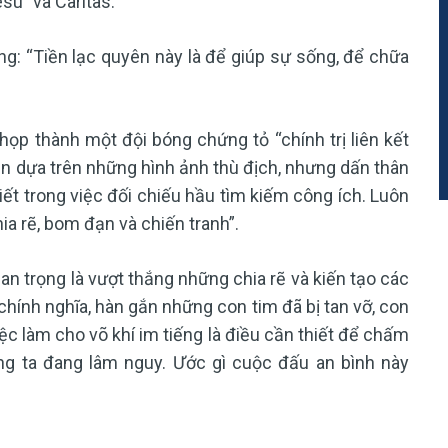
su” và Caritas.
g: “Tiền lạc quyên này là để giúp sự sống, để chữa
họp thành một đội bóng chứng tỏ “chính trị liên kết
ền dựa trên những hình ảnh thù địch, nhưng dấn thân
ết trong việc đối chiếu hầu tìm kiếm công ích. Luôn
hia rẽ, bom đạn và chiến tranh”.
 trọng là vượt thắng những chia rẽ và kiến tạo các
hính nghĩa, hàn gắn những con tim đã bị tan vỡ, con
c làm cho võ khí im tiếng là điều cần thiết để chấm
úng ta đang lâm nguy. Ước gì cuộc đấu an bình này