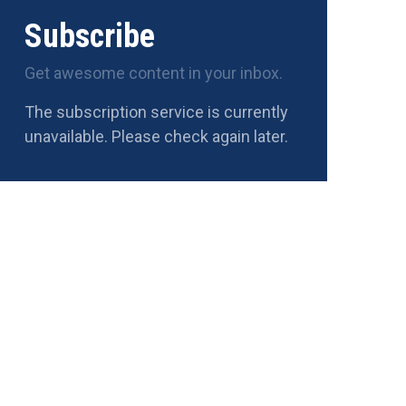
Subscribe
Get awesome content in your inbox.
The subscription service is currently
unavailable. Please check again later.