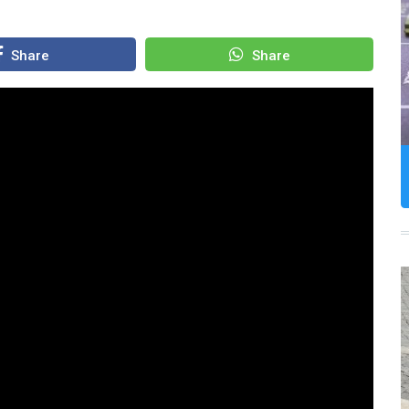
Share
Share