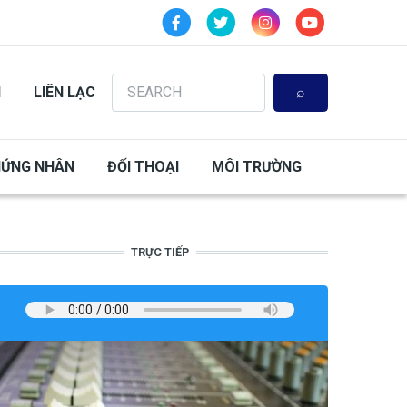
Search
N
LIÊN LẠC
HỨNG NHÂN
ĐỐI THOẠI
MÔI TRƯỜNG
TRỰC TIẾP