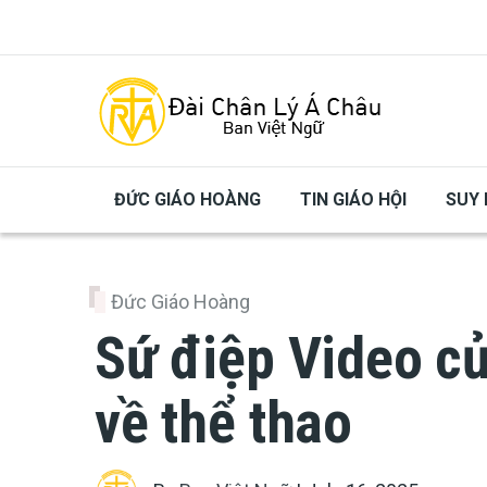
Skip to main content
ĐỨC GIÁO HOÀNG
TIN GIÁO HỘI
SUY 
Đức Giáo Hoàng
Sứ điệp Video c
về thể thao