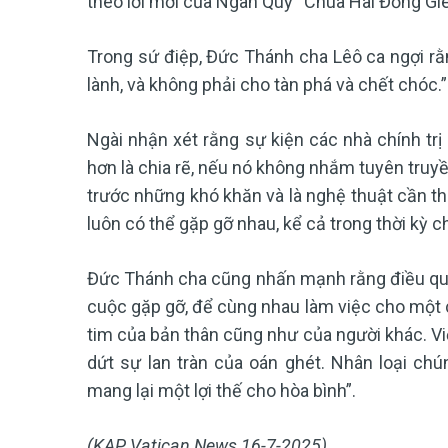
theo lời mời của Ngân Quỹ “Chúa Hài Đồng Giê
Trong sứ điệp, Đức Thánh cha Lêô ca ngợi rằn
lành, và không phải cho tàn phá và chết chóc.”
Ngài nhận xét rằng sự kiện các nhà chính trị 
hơn là chia rẽ, nếu nó không nhắm tuyên truy
trước những khó khăn và là nghệ thuật cần thi
luôn có thể gặp gỡ nhau, kể cả trong thời kỳ c
Đức Thánh cha cũng nhấn mạnh rằng điều quan
cuộc gặp gỡ, để cùng nhau làm việc cho một c
tim của bản thân cũng như của người khác. Việ
dứt sự lan tràn của oán ghét. Nhân loại ch
mang lại một lợi thế cho hòa bình”.
(KAP, Vatican News 16-7-2025)