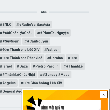
TAGS
SNLC
#RadioVeritasAsia
#ĐàiChânLýÁChâu
#PhútCầuNguyện
#SuyNiệm
#CầuNguyện
Đức Thánh cha Lêô XIV
Vatican
Đức Thánh cha Phanxicô
Ucraina
Đức
Israel
Gaza
Pietro Parolin
#ThánhLễ
#ThánhLễChúaNhật
#Sunday #Mass
Angelus
Đức Giáo hoàng Lêô XIV
General Audience
×
STAY CONNECTED WITH US!