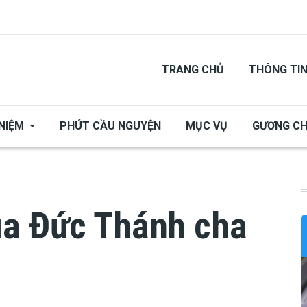
TRANG CHỦ
THÔNG TI
NIỆM
PHÚT CẦU NGUYỆN
MỤC VỤ
GƯƠNG C
ủa Đức Thánh cha