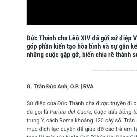
Đức Thánh cha Lêô XIV đã gửi sứ điệp V
góp phần kiến tạo hòa bình và sự gắn kế
những cuộc gặp gỡ, biến chia rẽ thành s
G. Trần Đức Anh, O.P. | RVA
Sứ điệp của Đức Thánh cha được truyền đi ch
đá gọi là
Partita del Cuore
,
Cuộc đấu bóng t
trung Ý, cách Roma khoảng 120 cây số. Trận đấu
mục đích lạc quyên để giúp đỡ các trẻ em t