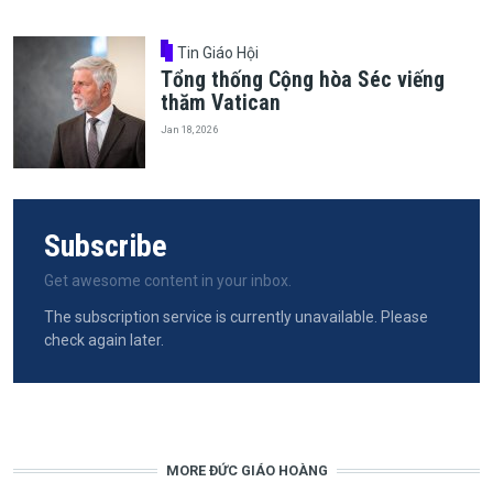
Tin Giáo Hội
Tổng thống Cộng hòa Séc viếng
thăm Vatican
Jan 18, 2026
Subscribe
Get awesome content in your inbox.
The subscription service is currently unavailable. Please
check again later.
MORE ĐỨC GIÁO HOÀNG