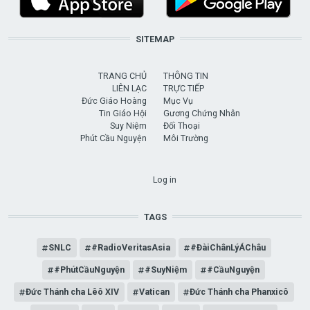
SITEMAP
TRANG CHỦ
THÔNG TIN
LIÊN LẠC
TRỰC TIẾP
Đức Giáo Hoàng
Mục Vụ
Tin Giáo Hội
Gương Chứng Nhân
Suy Niệm
Đối Thoại
Phút Cầu Nguyện
Môi Trường
USER ACCOUNT MENU
Log in
TAGS
SNLC
#RadioVeritasAsia
#ĐàiChânLýÁChâu
#PhútCầuNguyện
#SuyNiệm
#CầuNguyện
Đức Thánh cha Lêô XIV
Vatican
Đức Thánh cha Phanxicô