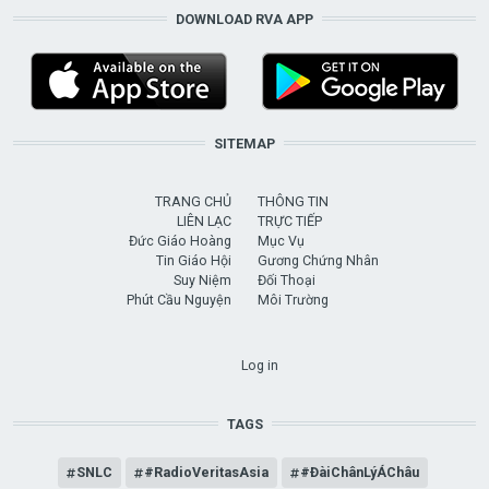
DOWNLOAD RVA APP
SITEMAP
TRANG CHỦ
THÔNG TIN
LIÊN LẠC
TRỰC TIẾP
Đức Giáo Hoàng
Mục Vụ
Tin Giáo Hội
Gương Chứng Nhân
Suy Niệm
Đối Thoại
Phút Cầu Nguyện
Môi Trường
USER ACCOUNT MENU
Log in
TAGS
SNLC
#RadioVeritasAsia
#ĐàiChânLýÁChâu