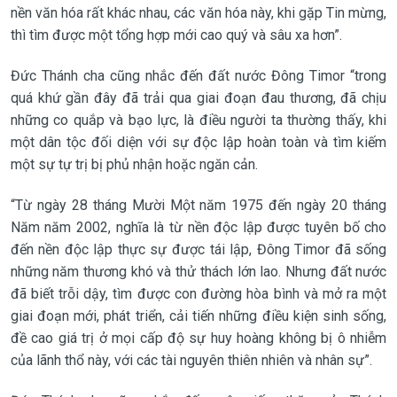
nền văn hóa rất khác nhau, các văn hóa này, khi gặp Tin mừng,
thì tìm được một tổng hợp mới cao quý và sâu xa hơn”.
Đức Thánh cha cũng nhắc đến đất nước Đông Timor “trong
quá khứ gần đây đã trải qua giai đoạn đau thương, đã chịu
những co quắp và bạo lực, là điều người ta thường thấy, khi
một dân tộc đối diện với sự độc lập hoàn toàn và tìm kiếm
một sự tự trị bị phủ nhận hoặc ngăn cản.
“Từ ngày 28 tháng Mười Một năm 1975 đến ngày 20 tháng
Năm năm 2002, nghĩa là từ nền độc lập được tuyên bố cho
đến nền độc lập thực sự được tái lập, Đông Timor đã sống
những năm thương khó và thử thách lớn lao. Nhưng đất nước
đã biết trỗi dậy, tìm được con đường hòa bình và mở ra một
giai đoạn mới, phát triển, cải tiến những điều kiện sinh sống,
đề cao giá trị ở mọi cấp độ sự huy hoàng không bị ô nhiễm
của lãnh thổ này, với các tài nguyên thiên nhiên và nhân sự”.