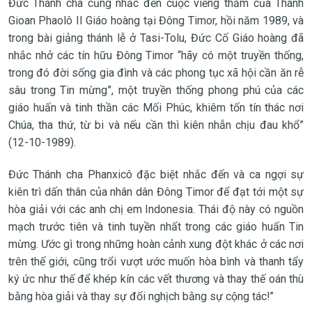
Đức Thánh cha cũng nhắc đến cuộc viếng thăm của Thánh
Gioan Phaolô II Giáo hoàng tại Đông Timor, hồi năm 1989, và
trong bài giảng thánh lễ ở Tasi-Tolu, Đức Cố Giáo hoàng đã
nhắc nhở các tín hữu Đông Timor “hãy có một truyền thống,
trong đó đời sống gia đình và các phong tục xã hội cần ăn rễ
sâu trong Tin mừng”, một truyền thống phong phú của các
giáo huấn và tinh thần các Mối Phúc, khiêm tốn tín thác nơi
Chúa, tha thứ, từ bi và nếu cần thì kiên nhẫn chịu đau khổ”
(12-10-1989).
Đức Thánh cha Phanxicô đặc biệt nhắc đến và ca ngợi sự
kiên trì dấn thân của nhân dân Đông Timor để đạt tới một sự
hòa giải với các anh chị em Indonesia. Thái độ này có nguồn
mạch trước tiên và tinh tuyền nhất trong các giáo huấn Tin
mừng. Ước gì trong những hoàn cảnh xung đột khác ở các nơi
trên thế giới, cũng trổi vượt ước muốn hòa bình và thanh tẩy
ký ức như thế để khép kín các vết thương và thay thế oán thù
bằng hòa giải và thay sự đối nghịch bằng sự cộng tác!”