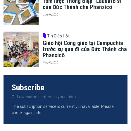
Tóm lược Thông điệp “Laudato sí”
của Đức Thánh cha Phanxicô
Jun 06, 2025
Tin Giáo Hội
Giáo hội Công giáo tại Campuchia
trước sự qua đi của Đức Thánh cha
Phanxicô
May 03, 2025
Subscribe
Get awesome content in your inbox.
The subscription service is currently unavailable. Please
check again later.