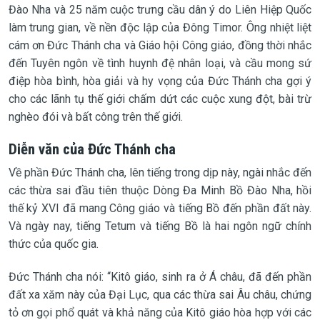
Đào Nha và 25 năm cuộc trưng cầu dân ý do Liên Hiệp Quốc
làm trung gian, về nền độc lập của Đông Timor. Ông nhiệt liệt
cám ơn Đức Thánh cha và Giáo hội Công giáo, đồng thời nhắc
đến Tuyên ngôn về tình huynh đệ nhân loại, và cầu mong sứ
điệp hòa bình, hòa giải và hy vọng của Đức Thánh cha gợi ý
cho các lãnh tụ thế giới chấm dứt các cuộc xung đột, bài trừ
nghèo đói và bất công trên thế giới.
Diễn văn của Đức Thánh cha
Về phần Đức Thánh cha, lên tiếng trong dịp này, ngài nhắc đến
các thừa sai đầu tiên thuộc Dòng Đa Minh Bồ Đào Nha, hồi
thế kỷ XVI đã mang Công giáo và tiếng Bồ đến phần đất này.
Và ngày nay, tiếng Tetum và tiếng Bồ là hai ngôn ngữ chính
thức của quốc gia.
Đức Thánh cha nói: “Kitô giáo, sinh ra ở Á châu, đã đến phần
đất xa xăm này của Đại Lục, qua các thừa sai Âu châu, chứng
tỏ ơn gọi phổ quát và khả năng của Kitô giáo hòa hợp với các