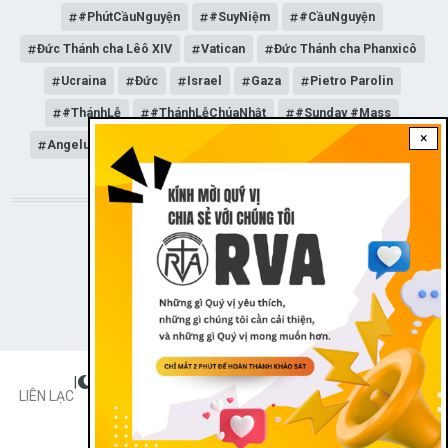
#PhútCầuNguyện
#SuyNiệm
#CầuNguyện
Đức Thánh cha Lêô XIV
Vatican
Đức Thánh cha Phanxicô
Ucraina
Đức
Israel
Gaza
Pietro Parolin
#ThánhLễ
#ThánhLễChúaNhật
#Sunday #Mass
×
Angelus
Đức Giáo hoàng Lêô XIV
General Audience
STAY CONNECTED WITH US!
|
Dark theme
FOOTER
LIÊN LẠC
Radio Veritas Asia © 2023