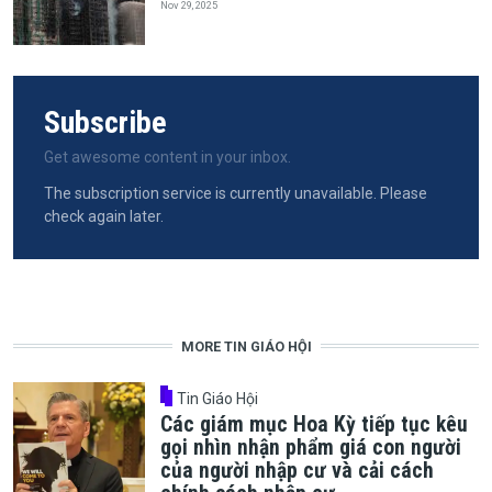
Nov 29, 2025
Subscribe
Get awesome content in your inbox.
The subscription service is currently unavailable. Please
check again later.
MORE TIN GIÁO HỘI
Tin Giáo Hội
Các giám mục Hoa Kỳ tiếp tục kêu
gọi nhìn nhận phẩm giá con người
của người nhập cư và cải cách