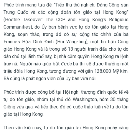
Phúc trình mang tựa đề: “Tiếp thu thù nghịch: Đảng Cộng sản
Trung Quốc và các cộng đoàn tôn giáo tại Hong Kong”
(Hostile Takeover: The CCP and Hong Kong’s Religious
Communities), do Ủy ban bênh vực tự do tôn giáo tại Hong
Kong, soạn thảo, trong đó có sự cộng tác chính của bà
Frances Hứa Dĩnh Đình (Hui Wing-ting), một tín hữu Công
giáo Hong Kong và là trong số 13 người tranh đấu cho tự do
dân chủ tại lãnh thổ này, bị nhà cầm quyền Hong Kong ra lệnh
truy nã. Người nào giúp bắt được bà thì sẽ được thưởng một
triệu đôla Hong Kong, tương đương với gần 128.000 Mỹ kim.
Bà cũng là phát ngôn viên của Ủy ban vừa nói.
Phúc trình được công bố tại Hội nghị thượng đỉnh quốc tế về
tự do tôn giáo, nhóm tại thủ đô Washington, hôm 30 tháng
Giêng vừa qua, và tiếp theo đó có cuộc thảo luận về tự do tôn
giáo tại Hong Kong.
Theo văn kiện này, tự do tôn giáo tại Hong Kong ngày càng