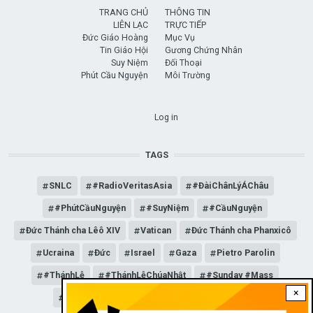
TRANG CHỦ
THÔNG TIN
LIÊN LẠC
TRỰC TIẾP
Đức Giáo Hoàng
Mục Vụ
Tin Giáo Hội
Gương Chứng Nhân
Suy Niệm
Đối Thoại
Phút Cầu Nguyện
Môi Trường
USER ACCOUNT MENU
Log in
TAGS
SNLC
#RadioVeritasAsia
#ĐàiChânLýÁChâu
#PhútCầuNguyện
#SuyNiệm
#CầuNguyện
Đức Thánh cha Lêô XIV
Vatican
Đức Thánh cha Phanxicô
Ucraina
Đức
Israel
Gaza
Pietro Parolin
#ThánhLễ
#ThánhLễChúaNhật
#Sunday #Mass
×
Angelus
Đức Giáo hoàng Lêô XIV
Mỹ