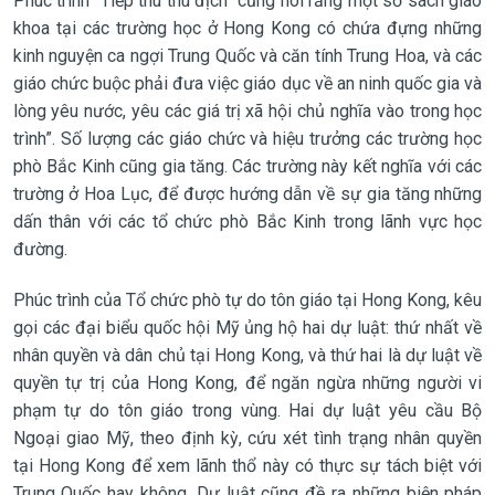
Phúc trình “Tiếp thu thù địch” cũng nói rằng một số sách giáo
khoa tại các trường học ở Hong Kong có chứa đựng những
kinh nguyện ca ngợi Trung Quốc và căn tính Trung Hoa, và các
giáo chức buộc phải đưa việc giáo dục về an ninh quốc gia và
lòng yêu nước, yêu các giá trị xã hội chủ nghĩa vào trong học
trình”. Số lượng các giáo chức và hiệu trưởng các trường học
phò Bắc Kinh cũng gia tăng. Các trường này kết nghĩa với các
trường ở Hoa Lục, để được hướng dẫn về sự gia tăng những
dấn thân với các tổ chức phò Bắc Kinh trong lãnh vực học
đường.
Phúc trình của Tổ chức phò tự do tôn giáo tại Hong Kong, kêu
gọi các đại biểu quốc hội Mỹ ủng hộ hai dự luật: thứ nhất về
nhân quyền và dân chủ tại Hong Kong, và thứ hai là dự luật về
quyền tự trị của Hong Kong, để ngăn ngừa những người vi
phạm tự do tôn giáo trong vùng. Hai dự luật yêu cầu Bộ
Ngoại giao Mỹ, theo định kỳ, cứu xét tình trạng nhân quyền
tại Hong Kong để xem lãnh thổ này có thực sự tách biệt với
Trung Quốc hay không. Dự luật cũng đề ra những biện pháp