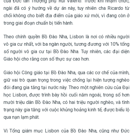
của Đức tân Thượng phụ Rui Valério. Trước khi nhậm chức,
ngài đã có ý hướng về dự án này, tuy nhiên cha Ricardo từ
chối không cho biết địa điểm của giáo xứ mới, vì đang còn ở
trong giai đoạn chuẩn bị tiến hành.
Theo chính quyền Bồ Đào Nha, Lisbon là nơi có nhiều người
vô gia cư nhất, với ba ngàn người, tương đương với 10% tổng
số người vô gia cư tại Bồ Đào Nha. Tuy nhiên, các đại diện
Giáo hội cho rằng con số thực sự cao hơn.
Giáo hội Công giáo tại Bồ Đào Nha, qua các cơ chế của mình,
giữ vai trò quan trọng trong việc chống lại hiện tượng nghèo
đói đang gia tăng tại nước này. Theo một nghiên cứu của Đại
học Lisbon, được trình bày hồi cuối năm ngoái, trong số hơn
mười triệu dân Bồ Đào Nha, có hai triệu người nghèo, và tình
trạng này gia tăng với cuộc khủng hoảng kinh tế, được biểu lộ
qua nạn lạm phát.
Vị Tổng giám mục Lisbon của Bồ Đào Nha, cũng như Đức