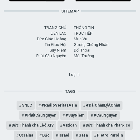
SITEMAP
TRANG CHỦ
THÔNG TIN
LIÊN LẠC
TRỰC TIẾP
Đức Giáo Hoàng
Mục Vụ
Tin Giáo Hội
Gương Chứng Nhân
Suy Niệm
Đối Thoại
Phút Cầu Nguyện
Môi Trường
USER ACCOUNT MENU
Log in
TAGS
SNLC
#RadioVeritasAsia
#ĐàiChânLýÁChâu
#PhútCầuNguyện
#SuyNiệm
#CầuNguyện
Đức Thánh cha Lêô XIV
Vatican
Đức Thánh cha Phanxicô
Ucraina
Đức
Israel
Gaza
Pietro Parolin