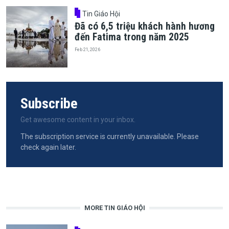
Tin Giáo Hội
Đã có 6,5 triệu khách hành hương
đến Fatima trong năm 2025
Feb 21, 2026
Subscribe
Get awesome content in your inbox.
The subscription service is currently unavailable. Please
check again later.
MORE TIN GIÁO HỘI