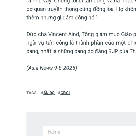
ra như vậy. Chúng tôi bị tấn công và hạ nhục 
cơ quan truyền thông cũng đồng lõa. Họ khôn
thêm nhưng gì đám đông nói”.
Đức cha Vincent Aind, Tổng giám mục Giáo ph
ngài vụ tấn công là thành phần của một chiế
bang, nhất là những bang do đảng BJP của Thủ 
(Asia News 9-8-2025)
TAGS
ẤN ĐỘ
CBCI