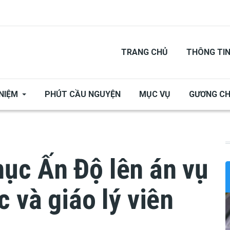
TRANG CHỦ
THÔNG TI
NIỆM
PHÚT CẦU NGUYỆN
MỤC VỤ
GƯƠNG C
ục Ấn Độ lên án vụ
 và giáo lý viên