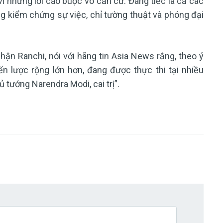
vì những lời cáo buộc vô căn cứ. Đáng tiếc là cả các
g kiểm chứng sự việc, chỉ tường thuật và phóng đại
ận Ranchi, nói với hãng tin Asia News rằng, theo ý
n lược rộng lớn hơn, đang được thực thi tại nhiều
tướng Narendra Modi, cai trị”.