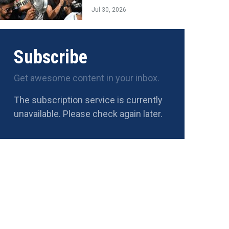
Jul 30, 2026
Subscribe
Get awesome content in your inbox.
The subscription service is currently
unavailable. Please check again later.