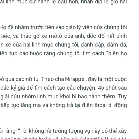
i linh mục cử hành lễ cầu hồn, nhân dịp lễ giỗ hai
“Họ đã nhắm trước tiên vào giáo lý viên của chúng tôi
iếc, và tháo gỡ xe môtô của anh, dốc đổ hết bình
n xe của hai linh mục chúng tôi, đánh đập, đấm đá,
tiếp tục cáo buộc rằng chúng tôi tìm cách “biến họ
ỏ qua các nữ tu. Theo cha Nirappel, đây là một cuộc
các ký giả để tìm cách tạo câu chuyện. 45 phút sau
à giải cứu nhóm linh mục khỏi bị bạo hành thêm. Tuy
iếp tục lăng mạ và không trả lại điện thoại di động
nói rằng: “Tôi không hề tưởng tượng vụ này có thể xảy