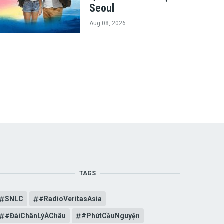
Seoul
Aug 08, 2026
TAGS
SNLC
#RadioVeritasAsia
#ĐàiChânLýÁChâu
#PhútCầuNguyện