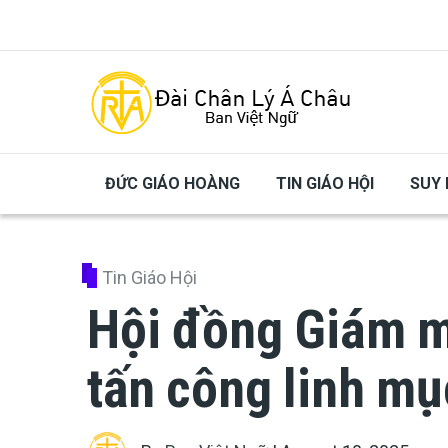
Skip to main content
ĐỨC GIÁO HOÀNG
TIN GIÁO HỘI
SUY 
Tin Giáo Hội
Hội đồng Giám m
tấn công linh mục