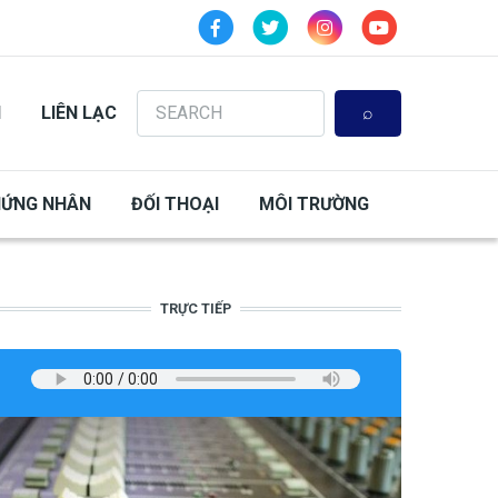
Search
N
LIÊN LẠC
HỨNG NHÂN
ĐỐI THOẠI
MÔI TRƯỜNG
TRỰC TIẾP