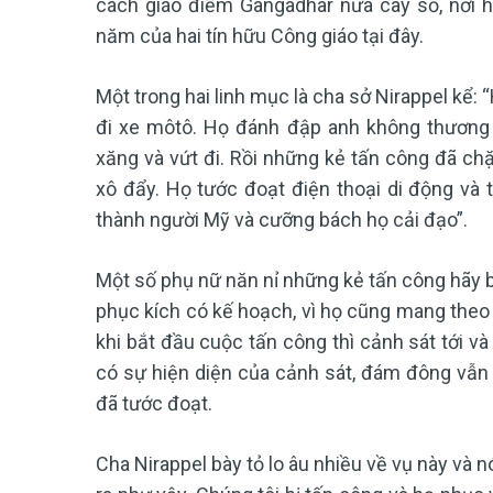
cách giáo điểm Gangadhar nửa cây số, nơi ha
năm của hai tín hữu Công giáo tại đây.
Một trong hai linh mục là cha sở Nirappel kể: 
đi xe môtô. Họ đánh đập anh không thương t
xăng và vứt đi. Rồi những kẻ tấn công đã chặ
xô đẩy. Họ tước đoạt điện thoại di động và 
thành người Mỹ và cưỡng bách họ cải đạo”.
Một số phụ nữ năn nỉ những kẻ tấn công hãy b
phục kích có kế hoạch, vì họ cũng mang theo 
khi bắt đầu cuộc tấn công thì cảnh sát tới v
có sự hiện diện của cảnh sát, đám đông vẫn t
đã tước đoạt.
Cha Nirappel bày tỏ lo âu nhiều về vụ này và 