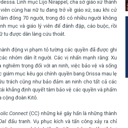
dessa. Linh mục Lijo Nirappel, cha sở giáo xứ thánh
viên cùng hai nữ tu đang trở về giáo xứ, sau khi cử
 đám đông 70 người, trong đó có nhiều người không
nh mục và giáo lý viên để đánh đập, cáo buộc, rồi
ữ tu được dân làng cứu thoát.
hành động vi phạm tỏ tường các quyền đã được ghi
các nhóm dân ít người. Các vị nhấn mạnh rằng: Xu
 nghiêm trọng đối với an ninh, việc bảo vệ và sống
c giám mục kêu gọi chính quyền bang Orissa mau lẹ
hữu trách cũng như bảo đảm an ninh cho tất cả các
tái khẳng định quyết tâm bảo vệ các quyền và phẩm
a cộng đoàn Kitô.
olic Connect
(CC) những kẻ gây hấn là những thành
Dal
đấu tranh. Vụ phục kích và tấn công xảy ra chỉ