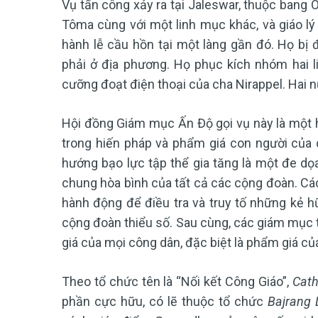
Vụ tấn công xảy ra tại Jaleswar, thuộc bang O
Tôma cùng với một linh mục khác, và giáo lý 
hành lễ cầu hồn tại một làng gần đó. Họ bị
phải ở địa phương. Họ phục kích nhóm hai li
cưỡng đoạt điện thoại của cha Nirappel. Hai n
Hội đồng Giám mục Ấn Độ gọi vụ này là một 
trong hiến pháp và phẩm giá con người của 
hướng bạo lực tập thể gia tăng là một đe dọa
chung hòa bình của tất cả các cộng đoàn. Cá
hành động để điều tra và truy tố những kẻ 
cộng đoàn thiểu số. Sau cùng, các giám mục 
giá của mọi công dân, đặc biệt là phẩm giá củ
Theo tổ chức tên là “Nối kết Công Giáo”,
Cath
phần cực hữu, có lẽ thuộc tổ chức
Bajrang 