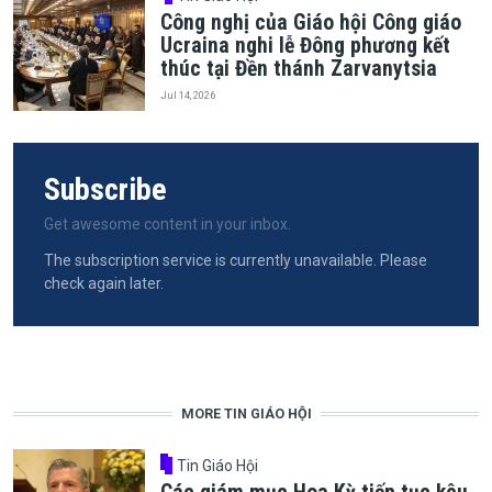
Công nghị của Giáo hội Công giáo
Ucraina nghi lễ Đông phương kết
thúc tại Đền thánh Zarvanytsia
Jul 14, 2026
Subscribe
Get awesome content in your inbox.
The subscription service is currently unavailable. Please
check again later.
MORE TIN GIÁO HỘI
Tin Giáo Hội