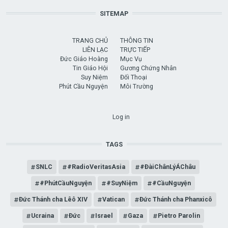
SITEMAP
TRANG CHỦ
THÔNG TIN
LIÊN LẠC
TRỰC TIẾP
Đức Giáo Hoàng
Mục Vụ
Tin Giáo Hội
Gương Chứng Nhân
Suy Niệm
Đối Thoại
Phút Cầu Nguyện
Môi Trường
USER ACCOUNT MENU
Log in
TAGS
SNLC
#RadioVeritasAsia
#ĐàiChânLýÁChâu
#PhútCầuNguyện
#SuyNiệm
#CầuNguyện
Đức Thánh cha Lêô XIV
Vatican
Đức Thánh cha Phanxicô
Ucraina
Đức
Israel
Gaza
Pietro Parolin