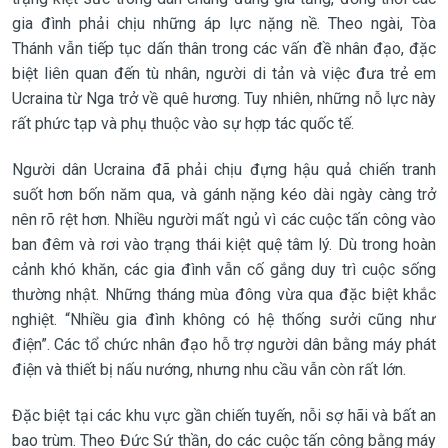
gia đình phải chịu những áp lực nặng nề. Theo ngài, Tòa
Thánh vẫn tiếp tục dấn thân trong các vấn đề nhân đạo, đặc
biệt liên quan đến tù nhân, người di tản và việc đưa trẻ em
Ucraina từ Nga trở về quê hương. Tuy nhiên, những nỗ lực này
rất phức tạp và phụ thuộc vào sự hợp tác quốc tế.
Người dân Ucraina đã phải chịu đựng hậu quả chiến tranh
suốt hơn bốn năm qua, và gánh nặng kéo dài ngày càng trở
nên rõ rệt hơn. Nhiều người mất ngủ vì các cuộc tấn công vào
ban đêm và rơi vào trạng thái kiệt quệ tâm lý. Dù trong hoàn
cảnh khó khăn, các gia đình vẫn cố gắng duy trì cuộc sống
thường nhật. Những tháng mùa đông vừa qua đặc biệt khắc
nghiệt. “Nhiều gia đình không có hệ thống sưởi cũng như
điện”. Các tổ chức nhân đạo hỗ trợ người dân bằng máy phát
điện và thiết bị nấu nướng, nhưng nhu cầu vẫn còn rất lớn.
Đặc biệt tại các khu vực gần chiến tuyến, nỗi sợ hãi và bất an
bao trùm. Theo Đức Sứ thần, do các cuộc tấn công bằng máy