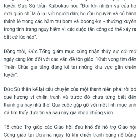
tuyến. Đức Sứ thần Kulbokas nói: “Đôi khi nhiệm vụ của họ
đơn giản chỉ là ở lại với người dân; họ cầu nguyện và cử hành
thánh lễ trong các hầm trú bom và boong-ke - thường xuyên
trong tình trạng nguy hiểm vì các cuộc tấn công có thể xảy ra
bất cứ lúc nào”.
Đồng thời, Đức Tổng giám mục cũng nhận thấy sự cởi mở
ngày càng lớn đối với các vấn đề tôn giáo: “Khát vọng tìm đến
Thiên Chúa gia tăng đáng kể tại những khu vực gần chiến
tuyến”.
Đức Sứ thần kể lại câu chuyện của một thanh niên phải rời bỏ
quê hương vì chiến tranh và trước đó chưa từng biết đến
thánh giá hay nhà thờ. Qua cuộc gặp gỡ với một linh mục, anh
đã tìm thấy đức tin và sau này gia nhập chủng viện.
Tổ chức Trợ giúp các Giáo hội đau khổ đã hỗ trợ Giáo hội
Công giáo tại Ucraina ngay từ khi chiến tranh bùng nổ bằng