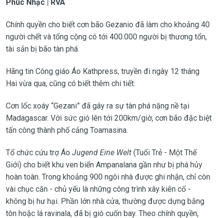
Phúc Nhạc | RVA
Chính quyền cho biết cơn bão Gezanio đã làm cho khoảng 40
người chết và tổng cộng có tới 400.000 người bị thương tổn,
tài sản bị bão tàn phá.
Hãng tin Công giáo Áo Kathpress, truyền đi ngày 12 tháng
Hai vừa qua, cũng có biết thêm chi tiết:
Cơn lốc xoáy “Gezani” đã gây ra sự tàn phá nặng nề tại
Madagascar. Với sức gió lên tới 200km/giờ, cơn bão đặc biệt
tấn công thành phố cảng Toamasina.
Tổ chức cứu trợ Áo
Jugend Eine Welt
(Tuổi Trẻ - Một Thế
Giới) cho biết khu ven biển Ampanalana gần như bị phá hủy
hoàn toàn. Trong khoảng 900 ngôi nhà được ghi nhận, chỉ còn
vài chục căn - chủ yếu là những công trình xây kiên cố -
không bị hư hại. Phần lớn nhà cửa, thường được dựng bằng
tôn hoặc lá ravinala, đã bị gió cuốn bay. Theo chính quyền,