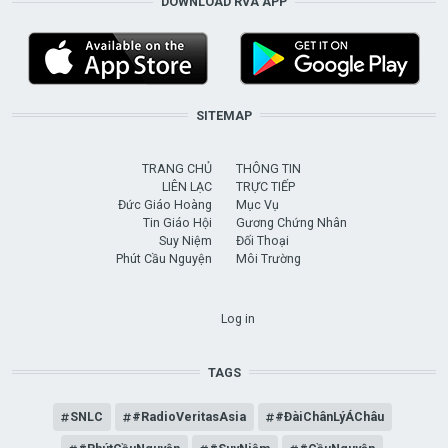
DOWNLOAD RVA APP
SITEMAP
TRANG CHỦ
THÔNG TIN
LIÊN LẠC
TRỰC TIẾP
Đức Giáo Hoàng
Mục Vụ
Tin Giáo Hội
Gương Chứng Nhân
Suy Niệm
Đối Thoại
Phút Cầu Nguyện
Môi Trường
USER ACCOUNT MENU
Log in
TAGS
SNLC
#RadioVeritasAsia
#ĐàiChânLýÁChâu