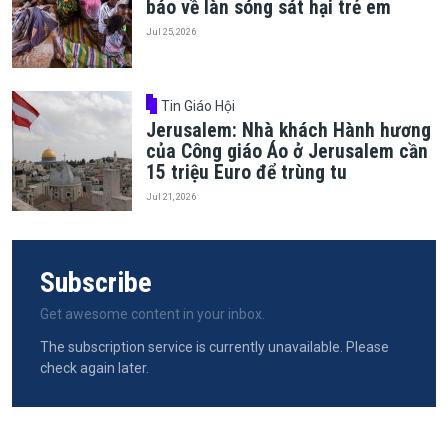
báo về làn sóng sát hại trẻ em
Jul 25, 2026
Tin Giáo Hội
Jerusalem: Nhà khách Hành hương
của Công giáo Áo ở Jerusalem cần
15 triệu Euro để trùng tu
Jul 21, 2026
Subscribe
Get awesome content in your inbox.
The subscription service is currently unavailable. Please
check again later.