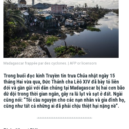
Madagascar frappée par des cyclones. | AFP or licensors
Trong buổi đọc kinh Truyền tin trưa Chúa nhật ngày 15
tháng Hai vừa qua, Đức Thánh cha Lêô XIV đã bày tỏ liên
đới và gần gũi với dân chúng tại Madagascar bị hai cơn bão
dữ dội trong thời gian ngắn, gây ra lũ lụt và sạt ở đất. Ngài
cũng nói: “Tôi cầu nguyện cho các nạn nhân và gia đình họ,
cũng như tất cả những ai đã phải chịu thiệt hại nặng nề”.