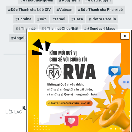
#PhútCầuNguyện
#SuyNiệm
#CầuNguyện
Đức Thánh cha Lêô XIV
Vatican
Đức Thánh cha Phanxicô
Ucraina
Đức
Israel
Gaza
Pietro Parolin
#ThánhLễ
#ThánhLễChúaNhật
#Sunday #Mass
×
Angelus
Đức Giáo hoàng Lêô XIV
General Audience
STAY CONNECTED WITH US!
|
Dark theme
FOOTER
LIÊN LẠC
Radio Veritas Asia © 2023