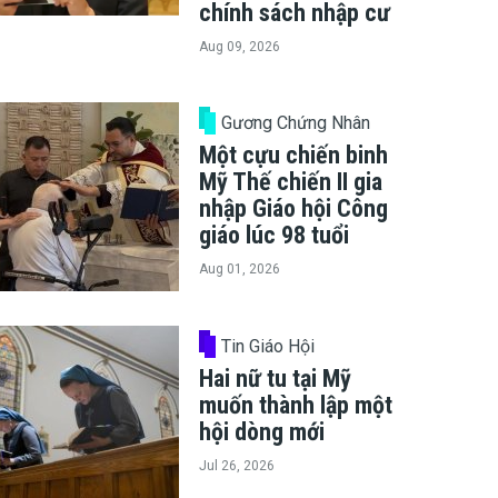
chính sách nhập cư
Aug 09, 2026
bulanze da consegnare nella martoriata Ucraina | Vatican Media
Gương Chứng Nhân
Một cựu chiến binh
Mỹ Thế chiến II gia
nhập Giáo hội Công
giáo lúc 98 tuổi
Aug 01, 2026
Tin Giáo Hội
Hai nữ tu tại Mỹ
muốn thành lập một
hội dòng mới
Jul 26, 2026