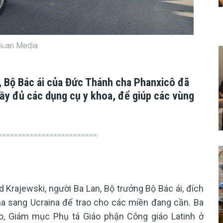
tican Media
Le am
ỹ, Bộ Bác ái của Đức Thánh cha Phanxicô đã
ầy đủ các dụng cụ y khoa, để giúp các vùng
Krajewski, người Ba Lan, Bộ trưởng Bộ Bác ái, đích
oma sang Ucraina để trao cho các miền đang cần. Ba
lo, Giám mục Phụ tá Giáo phận Công giáo Latinh ở