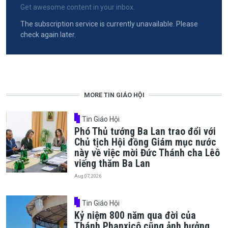
Get awesome content in your inbox.
The subscription service is currently unavailable. Please
check again later.
MORE TIN GIÁO HỘI
Tin Giáo Hội
Phó Thủ tướng Ba Lan trao đổi với
Chủ tịch Hội đồng Giám mục nước
này về việc mời Đức Thánh cha Lêô
viếng thăm Ba Lan
Aug 07, 2026
Tin Giáo Hội
Kỷ niệm 800 năm qua đời của
Thánh Phanxicô cũng ảnh hưởng