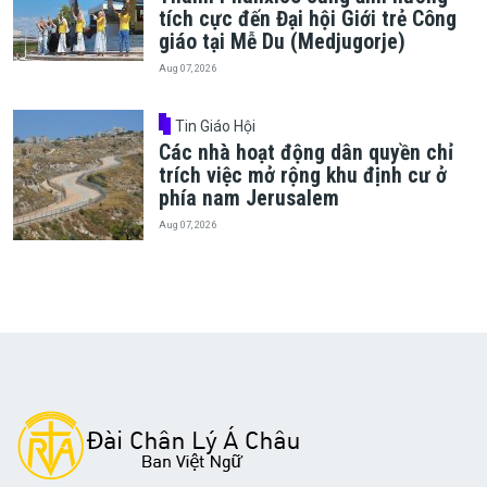
tích cực đến Đại hội Giới trẻ Công
giáo tại Mễ Du (Medjugorje)
Aug 07, 2026
Tin Giáo Hội
Các nhà hoạt động dân quyền chỉ
trích việc mở rộng khu định cư ở
phía nam Jerusalem
Aug 07, 2026