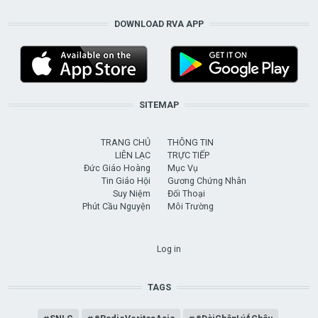
DOWNLOAD RVA APP
SITEMAP
TRANG CHỦ
THÔNG TIN
LIÊN LẠC
TRỰC TIẾP
Đức Giáo Hoàng
Mục Vụ
Tin Giáo Hội
Gương Chứng Nhân
Suy Niệm
Đối Thoại
Phút Cầu Nguyện
Môi Trường
USER ACCOUNT MENU
Log in
TAGS