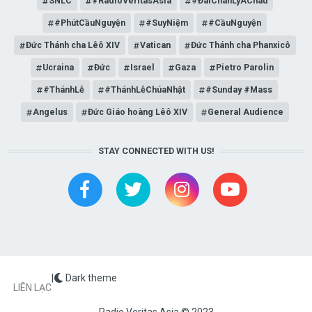
SNLC
#RadioVeritasAsia
#ĐàiChânLýÁChâu
#PhútCầuNguyện
#SuyNiệm
#CầuNguyện
Đức Thánh cha Lêô XIV
Vatican
Đức Thánh cha Phanxicô
Ucraina
Đức
Israel
Gaza
Pietro Parolin
#ThánhLễ
#ThánhLễChúaNhật
#Sunday #Mass
Angelus
Đức Giáo hoàng Lêô XIV
General Audience
STAY CONNECTED WITH US!
|
Dark theme
FOOTER
LIÊN LẠC
Radio Veritas Asia © 2023