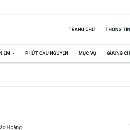
TRANG CHỦ
THÔNG TI
NIỆM
PHÚT CẦU NGUYỆN
MỤC VỤ
GƯƠNG C
iáo Hoàng