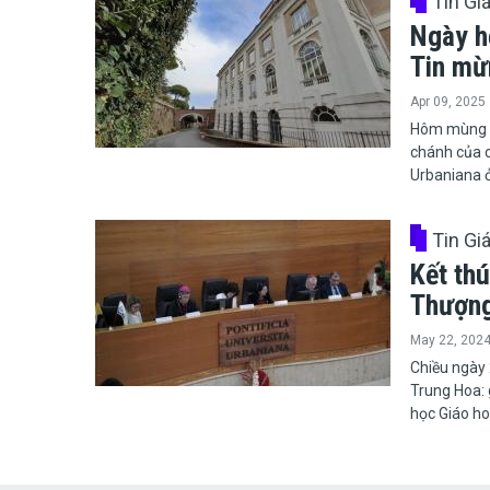
Tin Gi
Ngày họ
Tin mừ
Apr 09, 2025
Hôm mùng 08
chánh của c
Urbaniana 
Tin Gi
Kết th
Thượng
May 22, 202
​​​​​​​Chiề
Trung Hoa: g
học Giáo h