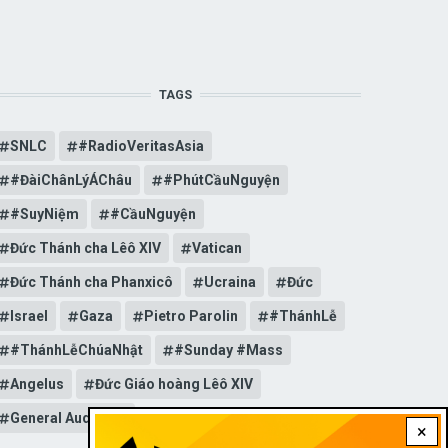
TAGS
SNLC
#RadioVeritasAsia
#ĐàiChânLýÁChâu
#PhútCầuNguyện
#SuyNiệm
#CầuNguyện
Đức Thánh cha Lêô XIV
Vatican
Đức Thánh cha Phanxicô
Ucraina
Đức
Israel
Gaza
Pietro Parolin
#ThánhLễ
#ThánhLễChúaNhật
#Sunday #Mass
Angelus
Đức Giáo hoàng Lêô XIV
General Audience
×