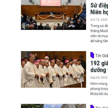
Sứ điệ
Niên h
Oct 12, 2025
Trong sứ đi
tháng Mười 
viên về mục
để nâng tâm
Tin Gi
192 gi
dưỡng 
Sep 04, 2025
​​​​​​​Hôm 
phong trong
Khóa bồi dư