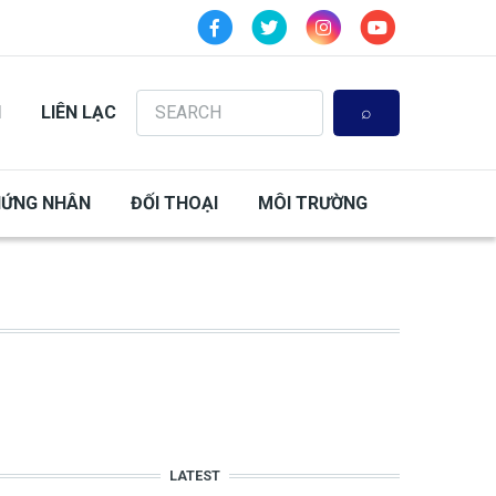
Search
N
LIÊN LẠC
HỨNG NHÂN
ĐỐI THOẠI
MÔI TRƯỜNG
LATEST