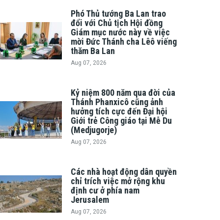
Phó Thủ tướng Ba Lan trao
đổi với Chủ tịch Hội đồng
Giám mục nước này về việc
mời Đức Thánh cha Lêô viếng
thăm Ba Lan
Aug 07, 2026
Kỷ niệm 800 năm qua đời của
Thánh Phanxicô cũng ảnh
hưởng tích cực đến Đại hội
Giới trẻ Công giáo tại Mễ Du
(Medjugorje)
Aug 07, 2026
Các nhà hoạt động dân quyền
chỉ trích việc mở rộng khu
định cư ở phía nam
Jerusalem
Aug 07, 2026