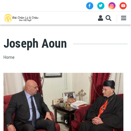
Skip to main content
Joseph Aoun
Breadcrumb
Home