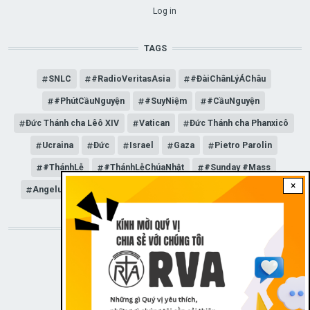
USER ACCOUNT MENU
Log in
TAGS
SNLC
#RadioVeritasAsia
#ĐàiChânLýÁChâu
#PhútCầuNguyện
#SuyNiệm
#CầuNguyện
Đức Thánh cha Lêô XIV
Vatican
Đức Thánh cha Phanxicô
Ucraina
Đức
Israel
Gaza
Pietro Parolin
#ThánhLễ
#ThánhLễChúaNhật
#Sunday #Mass
×
Angelus
Đức Giáo hoàng Lêô XIV
General Audience
STAY CONNECTED WITH US!